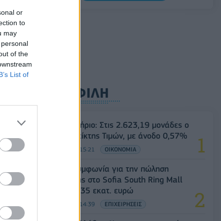
sonal or
Όμιλος ΔΕΗ: Νέα συμφωνία για
ection to
χαρτοφυλάκιο έργων ΑΠΕ άνω των 2 GW
ou may
σε Πολωνία και Ουγγαρία
 personal
08/08/2026 - 10:26
ΕΝΕΡΓΕΙΑ
out of the
 downstream
B’s List of
ΔΗΜΟΦΙΛΗ
Χρηματιστήριο: Στις 2.623,19 μονάδες ο
Γενικός Δείκτης Τιμών, με άνοδο 0,57%
07/08/2026 - 15:21
ΟΙΚΟΝΟΜΙΑ
Fourlis: Συμφωνία για την πώληση
συμμετοχής στο Sofia South Ring Mall
έναντι 49,35 εκατ. ευρώ
07/08/2026 - 14:39
ΕΠΙΧΕΙΡΗΣΕΙΣ