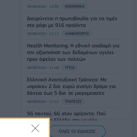
08/08/2026 - 12:36
ΟΙΚΟΝΟΜΙΑ
Διευρύνεται η πρωτοβουλία για τις τιμές
στο ράφι με 916 προϊόντα
08/08/2026 - 12:12
ΛΙΑΝΕΜΠΟΡΙΟ
Health Monitoring: Η εθνική υποδομή για
την αξιοποίηση των δεδομένων υγείας
προς όφελος των πολιτών
08/08/2026 - 11:48
ΥΓΕΙΑ
Ελληνική Αναπτυξιακή Τράπεζα: Με
«προίκα» 2 δισ. ευρώ ανοίγει δρόμο για
δάνεια έως 5 δισ. σε μικρομεσαίες
08/08/2026 - 11:22
ΤΡΑΠΕΖΕΣ
5G παντού, 6G στον ορίζοντα: Πού
βρίσκεται η Ελλάδα στη μεγάλη
τεχνολογική μετάβαση
ΟΛΕΣ ΟΙ ΕΙΔΗΣΕΙΣ
08/08/2026 - 10:54
ΤΕΧΝΟΛΟΓΙΑ