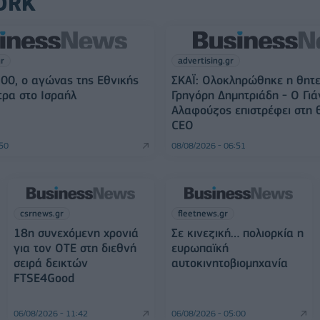
ORK
gr
advertising.gr
3:00, ο αγώνας της Εθνικής
ΣΚΑΪ: Ολοκληρώθηκε η θητε
ρα στο Ισραήλ
Γρηγόρη Δημητριάδη - Ο Γιά
Αλαφούζος επιστρέφει στη 
CEO
:50
08/08/2026 - 06:51
csrnews.gr
fleetnews.gr
18η συνεχόμενη χρονιά
Σε κινεζική… πολιορκία η
για τον ΟΤΕ στη διεθνή
ευρωπαϊκή
σειρά δεικτών
αυτοκινητοβιομηχανία
FTSE4Good
06/08/2026 - 11:42
06/08/2026 - 05:00