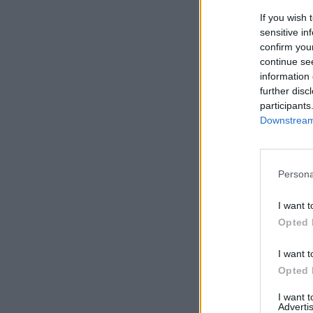
If you wish 
sensitive in
confirm you
continue se
information 
further disc
participants
Downstream 
Persona
I want t
Opted 
I want t
Opted 
I want 
Advertis