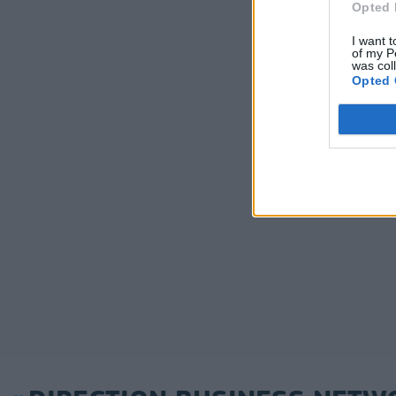
Opted 
I want t
of my P
was col
Opted 