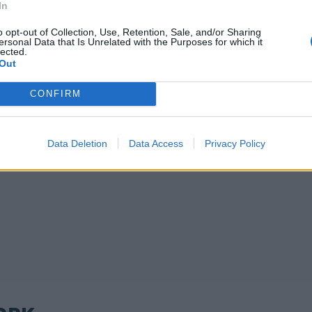
In
o opt-out of Collection, Use, Retention, Sale, and/or Sharing
ersonal Data that Is Unrelated with the Purposes for which it
lected.
Out
CONFIRM
Data Deletion
Data Access
Privacy Policy