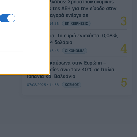
Deloitte Ελλάδος: Χρηματοοικονομικός
σύμβουλος της ΔΕΗ για την είσοδο στην
πολωνική αγορά ενέργειας
07/08/2026 - 16:38
ΕΠΙΧΕΙΡΗΣΕΙΣ
Συνάλλαγμα: Το ευρώ ενισχύεται 0,08%,
στα 1,1534 δολάρια
07/08/2026 - 15:45
ΟΙΚΟΝΟΜΙΑ
Νέο κύμα καύσωνα στην Ευρώπη –
Θερμοκρασίες άνω των 40°C σε Ιταλία,
Ισπανία και Βαλκάνια
07/08/2026 - 14:58
ΚΟΣΜΟΣ