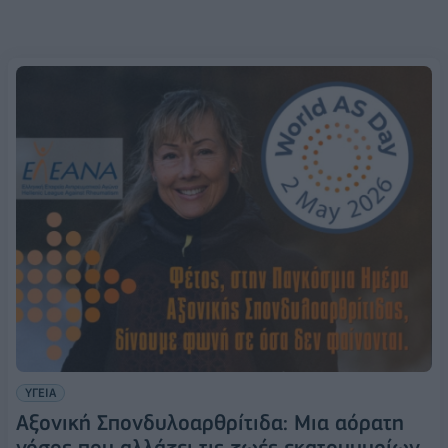
ΥΓΕΙΑ
Αξονική Σπονδυλοαρθρίτιδα: Μια αόρατη
νόσος που αλλάζει τις ζωές εκατομμυρίων