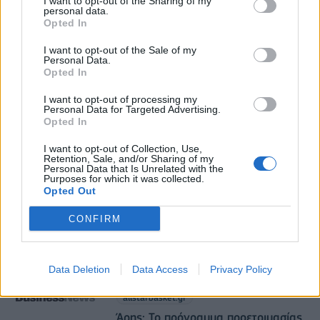
ελέγχους
I want to opt-out of the Sharing of my
personal data.
09/08/2026 - 10:29
ΚΟΣΜΟΣ
Opted In
Από τη Δυτική Αττική στη Νότια Γαλλία : Οι
I want to opt-out of the Sale of my
Personal Data.
εμπειρίες Ελλήνων και Γάλλων πυροσβεστών από
Opted In
τα πύρινα μέτωπα
09/08/2026 - 12:08
ΚΟΣΜΟΣ
I want to opt-out of processing my
Personal Data for Targeted Advertising.
Opted In
Αυξημένη η επιβατική κίνηση από το λιμάνι του
Πειραιά – Περίπου 60.000 ταξίδεψαν Παρασκευή
I want to opt-out of Collection, Use,
και Σάββατο
Retention, Sale, and/or Sharing of my
Personal Data that Is Unrelated with the
09/08/2026 - 12:33
ΕΛΛΑΔΑ
Purposes for which it was collected.
Opted Out
CONFIRM
Data Deletion
Data Access
Privacy Policy
allstarbasket.gr
Άρης: Το πρόγραμμα προετοιμασίας