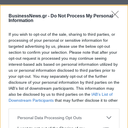
BusinessNews.gr -
Do Not Process My Personal
Information
If you wish to opt-out of the sale, sharing to third parties, or
ΔΗΜΟΦΙΛΗ
processing of your personal or sensitive information for
targeted advertising by us, please use the below opt-out
section to confirm your selection. Please note that after your
Αλ. Τσίπρας: Στις 2 Σεπτεμβρίου η παρουσίαση του
opt-out request is processed you may continue seeing
οικονομικού προγράμματος της ΕΛ.Α.Σ. στη
interest-based ads based on personal information utilized by
Θεσσαλονίκη
us or personal information disclosed to third parties prior to
09/08/2026 - 10:03
ΠΟΛΙΤΙΚΗ
your opt-out. You may separately opt-out of the further
disclosure of your personal information by third parties on the
Στα 15 δισ. ευρώ ο στόχος για νέα δάνεια το 2026
IAB’s list of downstream participants. This information may
- Η «ακτινογραφία» της κερδοφορίας των
also be disclosed by us to third parties on the
IAB’s List of
τραπεζών το α΄ εξάμηνο
Downstream Participants
that may further disclose it to other
09/08/2026 - 10:52
ΤΡΑΠΕΖΕΣ
third parties.
Ισπανία – Ιταλία: Κλιμακώνεται η αντιπαράθεση
Personal Data Processing Opt Outs
για το μεταναστευτικό με αμοιβαίους συνοριακούς