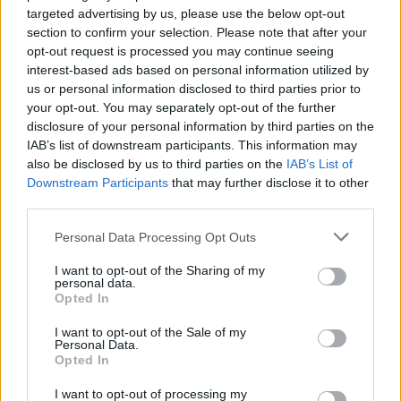
targeted advertising by us, please use the below opt-out
Evergood: Άγγιξε τα 300 εκατ. ο τζίρος- Στα 10
section to confirm your selection. Please note that after your
εκατ. ευρώ το τίμημα για το 60% του Jackaroo
opt-out request is processed you may continue seeing
05/08/2026 - 12:50
ΕΠΙΧΕΙΡΗΣΕΙΣ
interest-based ads based on personal information utilized by
us or personal information disclosed to third parties prior to
Alpha Bank: Για πρώτη φορά το Αρχαίο Θέατρο
your opt-out. You may separately opt-out of the further
Επιδαύρου άνοιξε τις πύλες του σε όλους
disclosure of your personal information by third parties on the
05/08/2026 - 12:41
ESG
IAB’s list of downstream participants. This information may
also be disclosed by us to third parties on the
IAB’s List of
Λειψία: Drone με εκρηκτικό μηχανισμό εντοπίστηκε
Downstream Participants
that may further disclose it to other
σε αεροσκάφος ουκρανικής εταιρείας
third parties.
05/08/2026 - 14:24
ΚΟΣΜΟΣ
Personal Data Processing Opt Outs
Ν. Χαρδαλιάς: Μηδενική ανοχή και σε νομικό
επίπεδο για τους υπαίτιους της πυρκαγιάς στη
I want to opt-out of the Sharing of my
personal data.
Δυτική Αττική
Opted In
05/08/2026 - 16:26
ΕΛΛΑΔΑ
I want to opt-out of the Sale of my
Personal Data.
Opted In
I want to opt-out of processing my