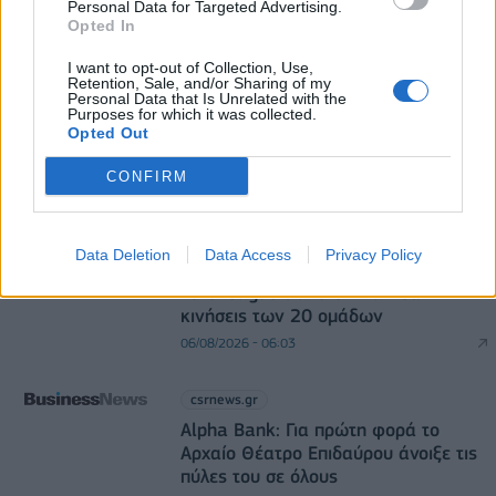
Personal Data for Targeted Advertising.
Opted In
I want to opt-out of Collection, Use,
DIRECTION BUSINESS NETWORK
Retention, Sale, and/or Sharing of my
Personal Data that Is Unrelated with the
Purposes for which it was collected.
allstarbasket.gr
Opted Out
Φίνιξ Σανς: «Έδεσαν» τον Ντίλον
Μπρουκς έως το 2030
CONFIRM
06/08/2026 - 06:24
Data Deletion
Data Access
Privacy Policy
allstarbasket.gr
EuroLeague transfer market: Οι
κινήσεις των 20 ομάδων
06/08/2026 - 06:03
csrnews.gr
Alpha Bank: Για πρώτη φορά το
Αρχαίο Θέατρο Επιδαύρου άνοιξε τις
πύλες του σε όλους