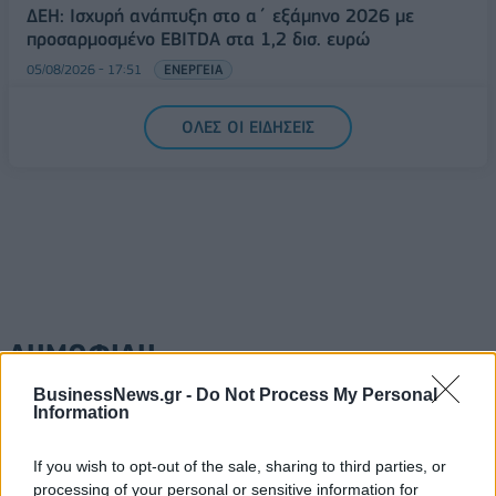
ΔΕΗ: Ισχυρή ανάπτυξη στο α΄ εξάμηνο 2026 με
προσαρμοσμένο EBITDA στα 1,2 δισ. ευρώ
05/08/2026 - 17:51
ΕΝΕΡΓΕΙΑ
ΟΛΕΣ ΟΙ ΕΙΔΗΣΕΙΣ
ΔΗΜΟΦΙΛΗ
BusinessNews.gr -
Do Not Process My Personal
Information
Η Vendora επεκτείνεται σε 27 χώρες της
Ευρωπαϊκή 'Ενωσης
If you wish to opt-out of the sale, sharing to third parties, or
05/08/2026 - 10:52
ΕΠΙΧΕΙΡΗΣΕΙΣ
processing of your personal or sensitive information for