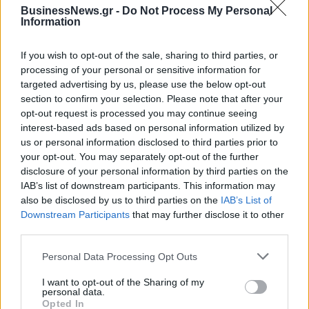
ΥΠΑΑΤ: Αποζημιώσεις 38,1 εκατ. ευρώ σε
BusinessNews.gr -
Do Not Process My Personal
κτηνοτρόφους για ευλογιά, πανώλη και αφθώδη
Information
πυρετό
If you wish to opt-out of the sale, sharing to third parties, or
06/08/2026 - 15:33
ΟΙΚΟΝΟΜΙΑ
processing of your personal or sensitive information for
Στ. Παπασταύρου: Άμεσα αντιδιαβρωτικά έργα στη
targeted advertising by us, please use the below opt-out
Δυτική Αττική
section to confirm your selection. Please note that after your
opt-out request is processed you may continue seeing
06/08/2026 - 15:17
ΠΟΛΙΤΙΚΗ
interest-based ads based on personal information utilized by
Συνάλλαγμα: Το ευρώ υποχωρεί κατά 0,11%, στα
us or personal information disclosed to third parties prior to
1,1541 δολάρια
your opt-out. You may separately opt-out of the further
disclosure of your personal information by third parties on the
06/08/2026 - 14:59
ΟΙΚΟΝΟΜΙΑ
IAB’s list of downstream participants. This information may
ΟΛΕΣ ΟΙ ΕΙΔΗΣΕΙΣ
also be disclosed by us to third parties on the
IAB’s List of
Downstream Participants
that may further disclose it to other
third parties.
Personal Data Processing Opt Outs
I want to opt-out of the Sharing of my
personal data.
Opted In