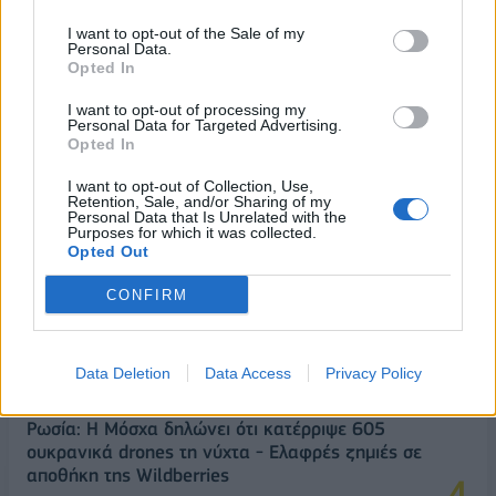
I want to opt-out of the Sale of my
ΔΗΜΟΦΙΛΗ
Personal Data.
Opted In
I want to opt-out of processing my
Metlen: Ρεκόρ EBITDA στο α' εξάμηνο, στα 550
Personal Data for Targeted Advertising.
εκατ. ευρώ – Καθαρά κέρδη 313 εκατ. ευρώ
Opted In
06/08/2026 - 09:12
ΕΠΙΧΕΙΡΗΣΕΙΣ
I want to opt-out of Collection, Use,
Retention, Sale, and/or Sharing of my
Β.Σ. Καρούλιας: Τζίρος 98,7 εκατ. ευρώ και
Personal Data that Is Unrelated with the
Purposes for which it was collected.
αύξηση κερδών 57% - Τα νέα στοιχήματα σε low
Opted Out
& non alcohol
06/08/2026 - 11:48
ΕΠΙΧΕΙΡΗΣΕΙΣ
CONFIRM
HELLENiQ ENERGY: Κέρδη 393 εκατ. ευρώ στο α'
εξάμηνο – Στα 734 εκατ. ευρώ τα EBITDA
Data Deletion
Data Access
Privacy Policy
06/08/2026 - 08:05
ΕΠΙΧΕΙΡΗΣΕΙΣ
Ρωσία: Η Μόσχα δηλώνει ότι κατέρριψε 605
ουκρανικά drones τη νύχτα - Ελαφρές ζημιές σε
αποθήκη της Wildberries