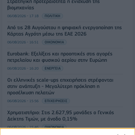
Στρατηγική προτεραιότητα η ενίσχυση της
βιομηχανίας
06/08/2026 - 17:18
ΠΟΛΙΤΙΚΗ
Από τις 28 Αυγούστου η ψηφιακή ενεργοποίηση της
Κάρτας Αγρότη μέσω της ΕΑΕ 2026
06/08/2026 - 16:51
ΟΙΚΟΝΟΜΙΑ
Eurobank: Εξελίξεις και προοπτικές στις αγορές
πετρελαίου και φυσικού αερίου στην Ευρώπη
06/08/2026 - 16:20
ΕΝΕΡΓΕΙΑ
Οι ελληνικές scale-ups επιχειρήσεις στρέφονται
στην ανάπτυξη - Μεγαλύτερη πρόκληση η
προσέλκυση πελατών
06/08/2026 - 15:56
ΕΠΙΧΕΙΡΗΣΕΙΣ
Χρηματιστήριο: Στις 2.627,95 μονάδες ο Γενικός
Δείκτης Τιμών, με άνοδο 0,15%
06/08/2026 - 15:46
ΟΙΚΟΝΟΜΙΑ