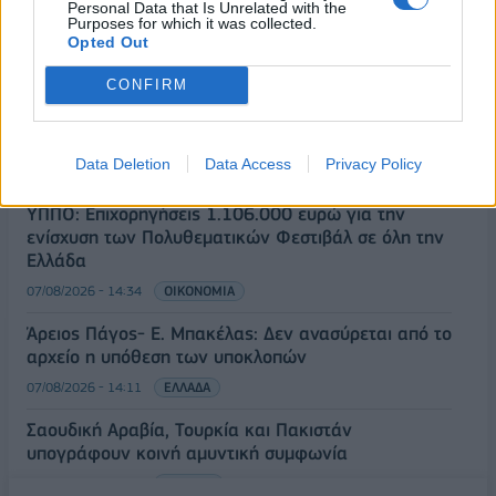
Personal Data that Is Unrelated with the
Νέο κύμα καύσωνα στην Ευρώπη – Θερμοκρασίες
Purposes for which it was collected.
Opted Out
άνω των 40°C σε Ιταλία, Ισπανία και Βαλκάνια
07/08/2026 - 14:58
ΚΟΣΜΟΣ
CONFIRM
Fourlis: Συμφωνία για την πώληση συμμετοχής στο
Sofia South Ring Mall έναντι 49,35 εκατ. ευρώ
Data Deletion
Data Access
Privacy Policy
07/08/2026 - 14:39
ΕΠΙΧΕΙΡΗΣΕΙΣ
ΥΠΠΟ: Επιχορηγήσεις 1.106.000 ευρώ για την
ενίσχυση των Πολυθεματικών Φεστιβάλ σε όλη την
Ελλάδα
07/08/2026 - 14:34
ΟΙΚΟΝΟΜΙΑ
Άρειος Πάγος- Ε. Μπακέλας: Δεν ανασύρεται από το
αρχείο η υπόθεση των υποκλοπών
07/08/2026 - 14:11
ΕΛΛΑΔΑ
Σαουδική Αραβία, Τουρκία και Πακιστάν
υπογράφουν κοινή αμυντική συμφωνία
07/08/2026 - 13:47
ΚΟΣΜΟΣ