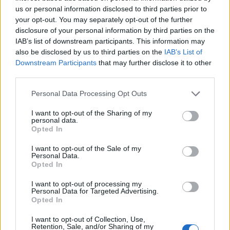
για την ενίσχυση της βιοασφάλειας
us or personal information disclosed to third parties prior to
your opt-out. You may separately opt-out of the further
07/08/2026 - 17:02
ΟΙΚΟΝΟΜΙΑ
disclosure of your personal information by third parties on the
Deloitte Ελλάδος: Χρηματοοικονομικός σύμβουλος
IAB’s list of downstream participants. This information may
της ΔΕΗ για την είσοδο στην πολωνική αγορά
also be disclosed by us to third parties on the
IAB’s List of
ενέργειας
Downstream Participants
that may further disclose it to other
third parties.
07/08/2026 - 16:38
ΕΠΙΧΕΙΡΗΣΕΙΣ
Personal Data Processing Opt Outs
Στρατηγική επένδυση του EFA GROUP στη Fractal
για την ανάπτυξη προηγμένων αμυντικών
I want to opt-out of the Sharing of my
τεχνολογιών
personal data.
Opted In
07/08/2026 - 16:11
ΕΠΙΧΕΙΡΗΣΕΙΣ
I want to opt-out of the Sale of my
Συνάλλαγμα: Το ευρώ ενισχύεται 0,08%, στα
Personal Data.
1,1534 δολάρια
Opted In
07/08/2026 - 15:45
ΟΙΚΟΝΟΜΙΑ
I want to opt-out of processing my
Personal Data for Targeted Advertising.
Χρηματιστήριο: Στις 2.623,19 μονάδες ο Γενικός
Opted In
Δείκτης Τιμών, με άνοδο 0,57%
I want to opt-out of Collection, Use,
07/08/2026 - 15:21
ΟΙΚΟΝΟΜΙΑ
Retention, Sale, and/or Sharing of my