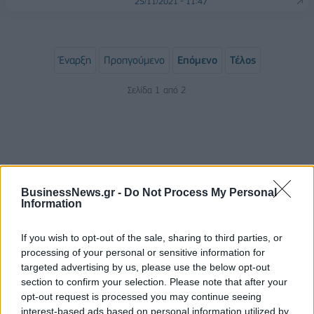
25/11/2021 - 11:47
Έναρξη
Προηγούμενο
Επόμενο
Τέλος
Σελίδα 1 από 2
BusinessNews.gr -
Do Not Process My Personal
Information
If you wish to opt-out of the sale, sharing to third parties, or
processing of your personal or sensitive information for
ΡΟΗ ΕΙΔΗΣΕΩΝ
targeted advertising by us, please use the below opt-out
section to confirm your selection. Please note that after your
opt-out request is processed you may continue seeing
ΥΠΑΑΤ: Επιπλέον 12,5 εκατ. ευρώ στις Περιφέρειες
interest-based ads based on personal information utilized by