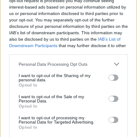
opt-out request is processed you may continue seeing
Εξαγωγές: Η Ελλάδα κερδίζει τους Ευρωπαίους
interest-based ads based on personal information utilized by
ανταγωνιστές – Άνοδος μεριδίων σε 9 από 11
us or personal information disclosed to third parties prior to
κλάδους (Εθνική Τράπεζα)
your opt-out. You may separately opt-out of the further
disclosure of your personal information by third parties on the
09/08/2026 - 13:51
ΟΙΚΟΝΟΜΙΑ
IAB’s list of downstream participants. This information may
also be disclosed by us to third parties on the
IAB’s List of
Προς εκτύπωση το πολλαπλό βιβλίο - «Σύγχρονο
Downstream Participants
that may further disclose it to other
εκπαιδευτικό υλικό, τόσο σε έντυπη όσο και σε
third parties.
ηλεκτρονική μορφή»
09/08/2026 - 13:24
ΕΛΛΑΔΑ
Personal Data Processing Opt Outs
Γερμανία: Το Βερολίνο θα επεκτείνει την έρευνα για
I want to opt-out of the Sharing of my
την ασφάλεια από τα drones μετά το περιστατικό σε
personal data.
Opted In
αεροδρόμιο
09/08/2026 - 12:57
ΚΟΣΜΟΣ
I want to opt-out of the Sale of my
Personal Data.
Αυξημένη η επιβατική κίνηση από το λιμάνι του
Opted In
Πειραιά – Περίπου 60.000 ταξίδεψαν Παρασκευή
I want to opt-out of processing my
και Σάββατο
Personal Data for Targeted Advertising.
Opted In
09/08/2026 - 12:33
ΕΛΛΑΔΑ