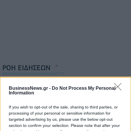
ΡΟΗ ΕΙΔΗΣΕΩΝ
Π. Μαρινάκης: «Το δημογραφικό δεν μπορεί να
BusinessNews.gr -
Do Not Process My Personal
περιμένει»
Information
09/08/2026 - 14:34
ΠΟΛΙΤΙΚΗ
If you wish to opt-out of the sale, sharing to third parties, or
Ε. Τουρνάς: Πάνω από 400 πυρκαγιές σε δέκα
processing of your personal or sensitive information for
ημέρες - Σε επιφυλακή ο κρατικός μηχανισμός
targeted advertising by us, please use the below opt-out
section to confirm your selection. Please note that after your
09/08/2026 - 14:17
ΠΟΛΙΤΙΚΗ