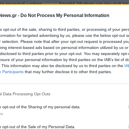
το χειμερινό ωράριο
Χαμηλό 16μήνου για την τιμή το
νη τιμολόγηση
ρεύματος τον Αύγουστο - μειωμ
λιανική έως και 48%
News.gr -
Do Not Process My Personal Information
06/09/2025 - 13:27
to opt-out of the sale, sharing to third parties, or processing of your per
formation for targeted advertising by us, please use the below opt-out s
r selection. Please note that after your opt-out request is processed y
eing interest-based ads based on personal information utilized by us or
disclosed to third parties prior to your opt-out. You may separately opt-
losure of your personal information by third parties on the IAB’s list of
. This information may also be disclosed by us to third parties on the
IA
Participants
that may further disclose it to other third parties.
ΕΝΕΡΓΕΙΑ
l Data Processing Opt Outs
Ρεύμα: H στροφή στα σταθερά
τιμολόγια φέρνει νέα προϊόντα 
as: Το 55% των
τις εταιρείες προμήθειας
o opt-out of the Sharing of my personal data.
οφλούνται
In
την Ελλάδα
18/05/2025 - 12:10
o opt-out of the Sale of my Personal Data.