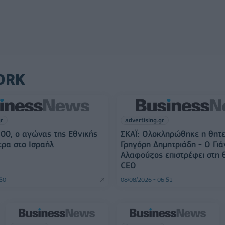
ORK
gr
advertising.gr
3:00, ο αγώνας της Εθνικής
ΣΚΑΪ: Ολοκληρώθηκε η θητε
ρα στο Ισραήλ
Γρηγόρη Δημητριάδη - Ο Γιά
Αλαφούζος επιστρέφει στη 
CEO
:50
08/08/2026 - 06:51