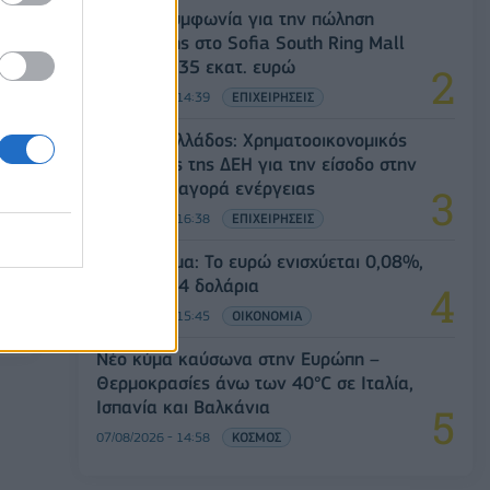
Fourlis: Συμφωνία για την πώληση
συμμετοχής στο Sofia South Ring Mall
έναντι 49,35 εκατ. ευρώ
07/08/2026 - 14:39
ΕΠΙΧΕΙΡΗΣΕΙΣ
Deloitte Ελλάδος: Χρηματοοικονομικός
σύμβουλος της ΔΕΗ για την είσοδο στην
πολωνική αγορά ενέργειας
07/08/2026 - 16:38
ΕΠΙΧΕΙΡΗΣΕΙΣ
Συνάλλαγμα: Το ευρώ ενισχύεται 0,08%,
στα 1,1534 δολάρια
ού
07/08/2026 - 15:45
ΟΙΚΟΝΟΜΙΑ
Νέο κύμα καύσωνα στην Ευρώπη –
Θερμοκρασίες άνω των 40°C σε Ιταλία,
Ισπανία και Βαλκάνια
07/08/2026 - 14:58
ΚΟΣΜΟΣ