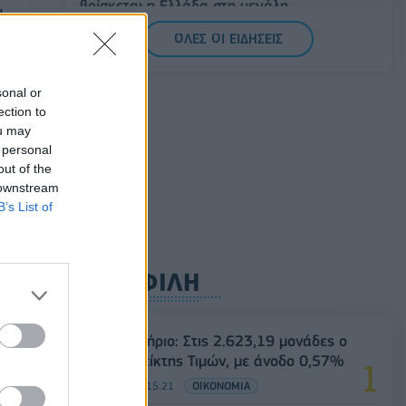
βρίσκεται η Ελλάδα στη μεγάλη
υ
τεχνολογική μετάβαση
ένη
ΟΛΕΣ ΟΙ ΕΙΔΗΣΕΙΣ
08/08/2026 - 10:54
ΤΕΧΝΟΛΟΓΙΑ
Όμιλος ΔΕΗ: Νέα συμφωνία για
sonal or
χαρτοφυλάκιο έργων ΑΠΕ άνω των 2 GW
ection to
σε Πολωνία και Ουγγαρία
ou may
 personal
08/08/2026 - 10:26
ΕΝΕΡΓΕΙΑ
out of the
 downstream
B’s List of
ΔΗΜΟΦΙΛΗ
από
Χρηματιστήριο: Στις 2.623,19 μονάδες ο
Γενικός Δείκτης Τιμών, με άνοδο 0,57%
07/08/2026 - 15:21
ΟΙΚΟΝΟΜΙΑ