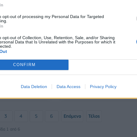
In
to opt-out of processing my Personal Data for Targeted
ing.
In
o opt-out of Collection, Use, Retention, Sale, and/or Sharing
ersonal Data that Is Unrelated with the Purposes for which it
lected.
Out
ΟΙΚΟΝΟΜΙΑ
CONFIRM
ΣτΕ: Σωματεία και πολίτες
εμιέρα για τη νέα
προσέφυγαν κατά της ΚΥΑ που
έκδοση τιμολογίων
αφορά στην τιμολόγηση του νερ
ν από το κινητό
Data Deletion
Data Access
Privacy Policy
27/11/2024 - 09:15
3
4
5
6
Επόμενο
Τέλος
ίδα 1 από 6