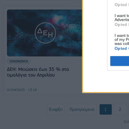
Opted 
I want 
Advertis
Opted 
I want t
of my P
was col
Opted 
ΟΙΚΟΝΟΜΙΑ
ΟΙΚΟΝΟΜΙΑ
ΔΕΗ: Μειώσεις έως 35 % στα
MyDATAapp: Πρ
τιμολόγια του Απριλίου
εφαρμογή για 
και αποδείξεω
01/04/2025 - 13:16
24/01/2025 - 07:32
Έναρξη
Προηγούμενο
1
2
Σελ