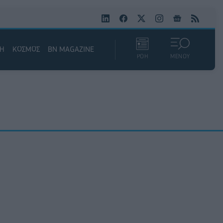
ΚΗ
ΚΟΣΜΟΣ
BN MAGAZINE
ΡΟΗ
ΜΕΝΟΥ