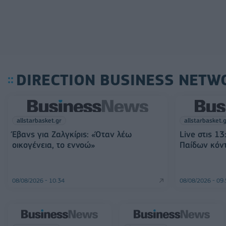
DIRECTION BUSINESS NETW
allstarbasket.gr
allstarbasket.
Έβανς για Ζαλγκίρις: «Όταν λέω
Live στις 1
οικογένεια, το εννοώ»
Παίδων κόντ
08/08/2026 - 10:34
08/08/2026 - 09