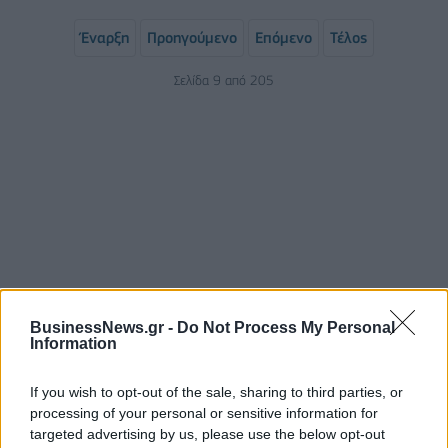
Έναρξη
Προηγούμενο
Επόμενο
Τέλος
Σελίδα 9 από 205
ΡΟΗ ΕΙΔΗΣΕΩΝ
BusinessNews.gr -
Do Not Process My Personal
Information
Κορυφώνεται η έξοδος του Αυγούστου – Πάνω από
If you wish to opt-out of the sale, sharing to third parties, or
56.000 επιβάτες αναχωρούν σήμερα από τα
processing of your personal or sensitive information for
λιμάνια της Αττικής
targeted advertising by us, please use the below opt-out