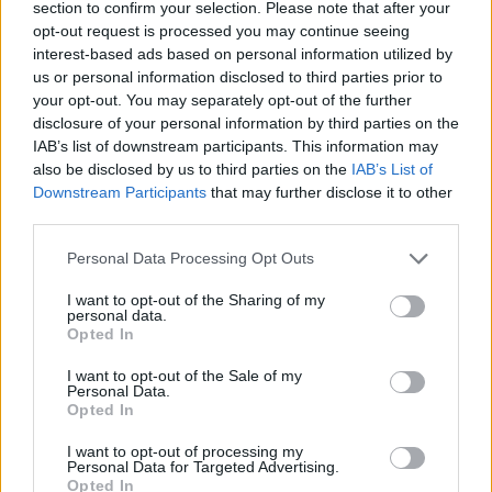
section to confirm your selection. Please note that after your
08/08/2026 - 14:30
ΕΛΛΑΔΑ
opt-out request is processed you may continue seeing
Δυτική Αττική: Η επόμενη ημέρα μετά τις πυρκαγιές
interest-based ads based on personal information utilized by
– Τα έργα Antinero και η «μάχη» πριν από τις
us or personal information disclosed to third parties prior to
βροχές
your opt-out. You may separately opt-out of the further
disclosure of your personal information by third parties on the
08/08/2026 - 14:08
ΕΛΛΑΔΑ
IAB’s list of downstream participants. This information may
also be disclosed by us to third parties on the
IAB’s List of
Ειδικό Χωροταξικό για τον Τουρισμό: Οι νέοι
Downstream Participants
that may further disclose it to other
κανόνες για επενδύσεις, νησιά και προορισμούς υπό
third parties.
πίεση
08/08/2026 - 13:21
ΤΟΥΡΙΣΜΟΣ
Personal Data Processing Opt Outs
Υπουργείο Εργασίας: Ο “χάρτης” των πληρωμών
I want to opt-out of the Sharing of my
από τον e-ΕΦΚΑ και τη ΔΥΠΑ έως τις 14 Αυγούστου
personal data.
Opted In
08/08/2026 - 12:58
ΟΙΚΟΝΟΜΙΑ
I want to opt-out of the Sale of my
Οι Hamilton Reserve Bank και SEE Capital
Personal Data.
Hamilton Ltd. συνάπτουν συμφωνία υπηρεσιών
Opted In
μάρκετινγκ
I want to opt-out of processing my
08/08/2026 - 13:44
ΕΠΙΧΕΙΡΗΣΕΙΣ
Personal Data for Targeted Advertising.
Opted In