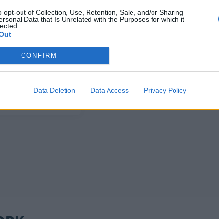
o opt-out of Collection, Use, Retention, Sale, and/or Sharing
ersonal Data that Is Unrelated with the Purposes for which it
lected.
Out
CONFIRM
άς: Τι συζήτησε με
όλογό του
Data Deletion
Data Access
Privacy Policy