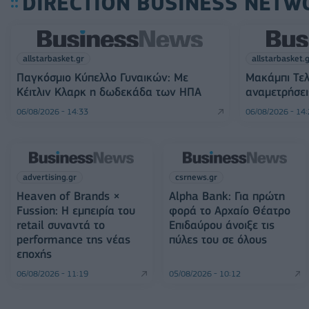
DIRECTION BUSINESS NETW
allstarbasket.gr
allstarbasket.
Παγκόσμιο Κύπελλο Γυναικών: Με
Μακάμπι Τελ
Κέιτλιν Κλαρκ η δωδεκάδα των ΗΠΑ
αναμετρήσει
06/08/2026 - 14:33
06/08/2026 - 14
advertising.gr
csrnews.gr
Heaven of Brands ×
Alpha Bank: Για πρώτη
Fussion: Η εμπειρία του
φορά το Αρχαίο Θέατρο
retail συναντά το
Επιδαύρου άνοιξε τις
performance της νέας
πύλες του σε όλους
εποχής
06/08/2026 - 11:19
05/08/2026 - 10:12