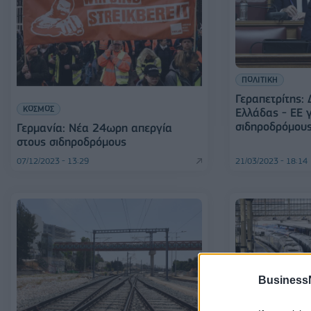
ΠΟΛΙΤΙΚΗ
Γεραπετρίτης:
ΚΟΣΜΟΣ
Ελλάδας - ΕΕ γ
σιδηροδρόμου
Γερμανία: Νέα 24ωρη απεργία
στους σιδηροδρόμους
07/12/2023 - 13:29
21/03/2023 - 18:14
Business