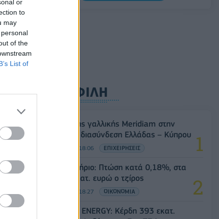
sonal or
διεθνή σειρά δεικτών FTSE4Good
ί
ection to
αφή
06/08/2026 - 14:40
ESG
ou may
 personal
out of the
 downstream
B’s List of
ΔΗΜΟΦΙΛΗ
Είσοδος της γαλλικής Meridiam στην
ηλεκτρική διασύνδεση Ελλάδας – Κύπρου
την
05/08/2026 - 18:06
ΕΠΙΧΕΙΡΗΣΕΙΣ
Χρηματιστήριο: Πτώση κατά 0,18%, στα
315,71 εκατ. ευρώ ο τζίρος
05/08/2026 - 18:27
ΟΙΚΟΝΟΜΙΑ
HELLENiQ ENERGY: Κέρδη 393 εκατ.