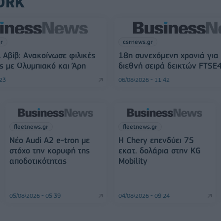
ORK
gr
csrnews.gr
 Αβίβ: Ανακοίνωσε φιλικές
18η συνεχόμενη χρονιά για
ς με Ολυμπιακό και Άρη
διεθνή σειρά δεικτών FTSE
:23
06/08/2026 - 11:42
fleetnews.gr
fleetnews.gr
Νέο Audi A2 e-tron με
Η Chery επενδύει 75
στόχο την κορυφή της
εκατ. δολάρια στην KG
αποδοτικότητας
Mobility
05/08/2026 - 05:39
04/08/2026 - 09:24