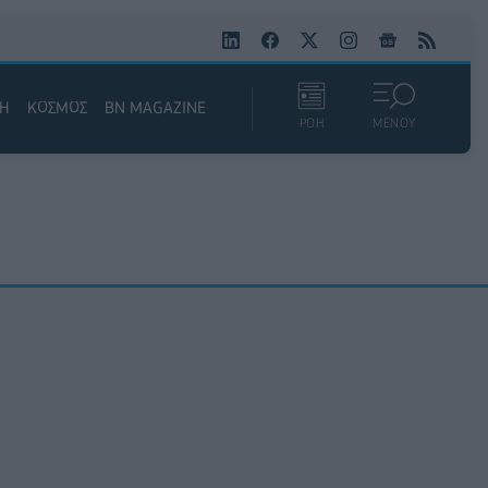
ΚΗ
ΚΟΣΜΟΣ
BN MAGAZINE
ΡΟΗ
ΜΕΝΟΥ