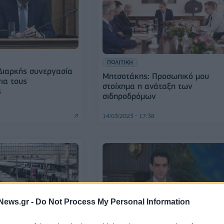
ΠΟΛΙΤΙΚΗ
 Διαρκής συνεργασία
Μητσοτάκης: Προσωπικό μου
ια τους
στοίχημα η ανάταξη των
ς
σιδηροδρόμων
14/03/2023 - 17:38
News.gr -
Do Not Process My Personal Information
ΕΠΙΧΕΙΡΗΣΕΙΣ