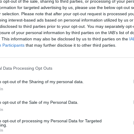
to opt-out of the sale, sharing to third parties, or processing of your per
Πατέρας (ΟΣΕ): Ανάγκη να βρεθε
formation for targeted advertising by us, please use the below opt-out s
ς απεργίες στους
λύση για τέλη χρήσης και διαγρ
r selection. Please note that after your opt-out request is processed y
ς
του χρέους
eing interest-based ads based on personal information utilized by us or
disclosed to third parties prior to your opt-out. You may separately opt-
02/06/2022 - 11:14
losure of your personal information by third parties on the IAB’s list of
. This information may also be disclosed by us to third parties on the
IA
Participants
that may further disclose it to other third parties.
l Data Processing Opt Outs
ΕΛΛΑΔΑ
πογράφει τη
Κομισιόν: Ζητά το άνοιγμα της
o opt-out of the Sharing of my personal data.
 την Ασφάλεια στους
αγοράς των σιδηροδρόμων από 
In
Σιδηροδρόμους
Ελλάδα
o opt-out of the Sale of my Personal Data.
In
to opt-out of processing my Personal Data for Targeted
ing.
25/02/2016 - 02:00
In