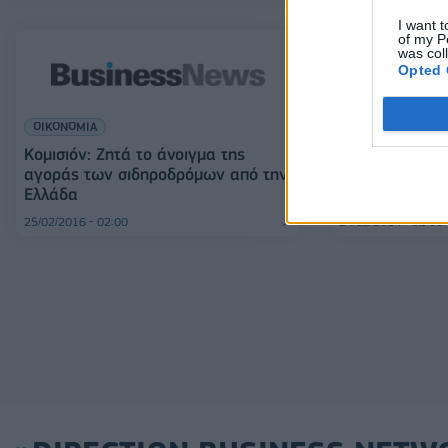
I want t
of my P
was col
Opted 
ΕΛΛΑΔΑ
ΟΙΚΟΝΟΜΙΑ
Αντώνης Σαμαρ
τον κινέζο ομ
Κομισιόν: Ζητά το άνοιγμα της
αγοράς των σιδηροδρόμων από την
Ελλάδα
25/02/2016 - 02:00
24/12/2014 - 02:00