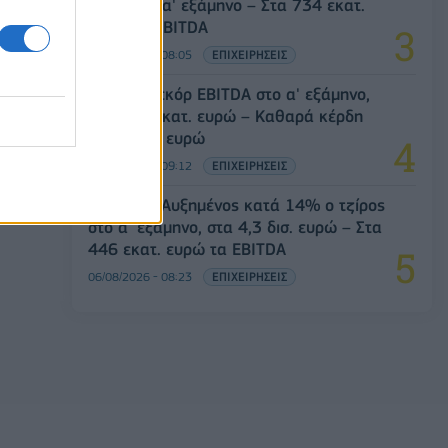
ευρώ στο α' εξάμηνο – Στα 734 εκατ.
ευρώ τα EBITDA
06/08/2026 - 08:05
ΕΠΙΧΕΙΡΗΣΕΙΣ
Metlen: Ρεκόρ EBITDA στο α' εξάμηνο,
στα 550 εκατ. ευρώ – Καθαρά κέρδη
313 εκατ. ευρώ
06/08/2026 - 09:12
ΕΠΙΧΕΙΡΗΣΕΙΣ
Viohalco: Αυξημένος κατά 14% ο τζίρος
στο α' εξάμηνο, στα 4,3 δισ. ευρώ – Στα
446 εκατ. ευρώ τα EBITDA
06/08/2026 - 08:23
ΕΠΙΧΕΙΡΗΣΕΙΣ