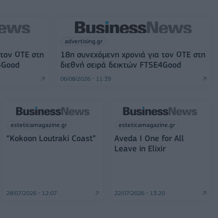
advertising.gr
 τον ΟΤΕ στη
18η συνεχόμενη χρονιά για τον ΟΤΕ στη
4Good
διεθνή σειρά δεικτών FTSE4Good
06/08/2026 - 11:39
esteticamagazine.gr
esteticamagazine.gr
“Kokoon Loutraki Coast”
Aveda I One for All
Leave in Elixir
28/07/2026 - 12:07
22/07/2026 - 13:20