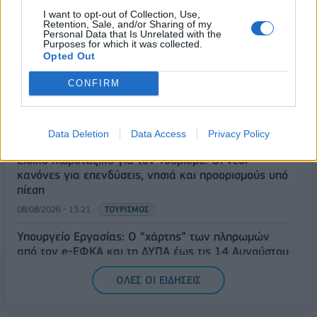
Κορυφώνεται η έξοδος του Αυγούστου – Πάνω από
I want to opt-out of Collection, Use,
56.000 επιβάτες αναχωρούν σήμερα από τα
Retention, Sale, and/or Sharing of my
Personal Data that Is Unrelated with the
λιμάνια της Αττικής
Purposes for which it was collected.
Opted Out
08/08/2026 - 14:30
ΕΛΛΑΔΑ
Δυτική Αττική: Η επόμενη ημέρα μετά τις πυρκαγιές
CONFIRM
– Τα έργα Antinero και η «μάχη» πριν από τις
βροχές
08/08/2026 - 14:08
ΕΛΛΑΔΑ
Data Deletion
Data Access
Privacy Policy
Ειδικό Χωροταξικό για τον Τουρισμό: Οι νέοι
κανόνες για επενδύσεις, νησιά και προορισμούς υπό
πίεση
08/08/2026 - 13:21
ΤΟΥΡΙΣΜΟΣ
Υπουργείο Εργασίας: Ο “χάρτης” των πληρωμών
από τον e-ΕΦΚΑ και τη ΔΥΠΑ έως τις 14 Αυγούστου
08/08/2026 - 12:58
ΟΙΚΟΝΟΜΙΑ
ΟΛΕΣ ΟΙ ΕΙΔΗΣΕΙΣ
Οι Hamilton Reserve Bank και SEE Capital
Hamilton Ltd. συνάπτουν συμφωνία υπηρεσιών