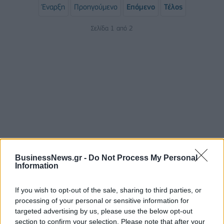
Έναρξη
Προηγούμενο
Επόμενο
Τέλος
Σελίδα 1 από 2
ΡΟΗ ΕΙΔΗΣΕΩΝ
BusinessNews.gr -
Do Not Process My Personal
Information
Τ. Θεοδωρικάκος: Η ενίσχυση της βιομηχανίας
If you wish to opt-out of the sale, sharing to third parties, or
διασφαλίζει την ανάπτυξη, την ασφάλεια και
processing of your personal or sensitive information for
καλύτερους μισθούς
targeted advertising by us, please use the below opt-out
09/08/2026 - 11:43
ΠΟΛΙΤΙΚΗ
section to confirm your selection. Please note that after your