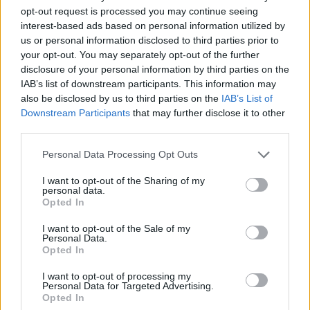
opt-out request is processed you may continue seeing
Υπ. Μεταφορών: Οριστική λύση στο ζήτημα των
interest-based ads based on personal information utilized by
πινακίδων κυκλοφορίας - Τέλος στις χρονοβόρες
us or personal information disclosed to third parties prior to
διαδικασίες
your opt-out. You may separately opt-out of the further
09/08/2026 - 11:18
ΕΛΛΑΔΑ
disclosure of your personal information by third parties on the
IAB’s list of downstream participants. This information may
Στα 15 δισ. ευρώ ο στόχος για νέα δάνεια το 2026
also be disclosed by us to third parties on the
IAB’s List of
- Η «ακτινογραφία» της κερδοφορίας των
Downstream Participants
that may further disclose it to other
τραπεζών το α΄ εξάμηνο
third parties.
09/08/2026 - 10:52
ΤΡΑΠΕΖΕΣ
Personal Data Processing Opt Outs
Ισπανία – Ιταλία: Κλιμακώνεται η αντιπαράθεση για
I want to opt-out of the Sharing of my
το μεταναστευτικό με αμοιβαίους συνοριακούς
personal data.
ελέγχους
Opted In
09/08/2026 - 10:29
ΚΟΣΜΟΣ
I want to opt-out of the Sale of my
Personal Data.
Αλ. Τσίπρας: Στις 2 Σεπτεμβρίου η παρουσίαση του
Opted In
οικονομικού προγράμματος της ΕΛ.Α.Σ. στη
Θεσσαλονίκη
I want to opt-out of processing my
Personal Data for Targeted Advertising.
09/08/2026 - 10:03
ΠΟΛΙΤΙΚΗ
Opted In