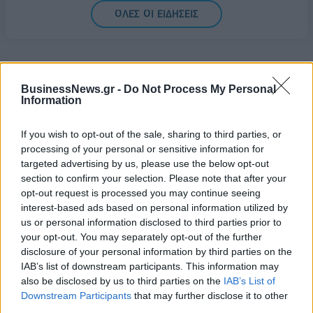
08/08/2026 - 14:08
ΕΛΛΑΔΑ
ΟΛΕΣ ΟΙ ΕΙΔΗΣΕΙΣ
Ειδικό Χωροταξικό για τον Τουρισμό: Οι νέοι
κανόνες για επενδύσεις, νησιά και προορισμούς υπό
πίεση
08/08/2026 - 13:21
ΤΟΥΡΙΣΜΟΣ
BusinessNews.gr -
Do Not Process My Personal
Information
If you wish to opt-out of the sale, sharing to third parties, or
processing of your personal or sensitive information for
ΔΗΜΟΦΙΛΗ
targeted advertising by us, please use the below opt-out
section to confirm your selection. Please note that after your
opt-out request is processed you may continue seeing
Χρηματιστήριο Αθηνών: Εβδομαδιαία άνοδος
interest-based ads based on personal information utilized by
1,76%, κέρδη 23,31% από τις αρχές του έτους
us or personal information disclosed to third parties prior to
08/08/2026 - 12:36
ΟΙΚΟΝΟΜΙΑ
your opt-out. You may separately opt-out of the further
disclosure of your personal information by third parties on the
Ειδικό Χωροταξικό για τον Τουρισμό: Οι νέοι
IAB’s list of downstream participants. This information may
κανόνες για επενδύσεις, νησιά και προορισμούς
also be disclosed by us to third parties on the
IAB’s List of
υπό πίεση
Downstream Participants
that may further disclose it to other
08/08/2026 - 13:21
ΤΟΥΡΙΣΜΟΣ
third parties.