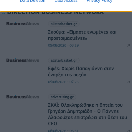
Data Deletion
Data Access
Privacy Policy
DIRECTION BUSINESS NETWORK
allstarbasket.gr
Σκούμα: «Είμαστε ενωμένες και
προετοιμασμένες»
09/08/2026 - 08:29
allstarbasket.gr
Εφές: Χωρίς Παπαγιάννη στην
έναρξη της σεζόν
09/08/2026 - 07:25
advertising.gr
ΣΚΑΪ: Ολοκληρώθηκε η θητεία του
Γρηγόρη Δημητριάδη - Ο Γιάννης
Αλαφούζος επιστρέφει στη θέση του
CEO
08/08/2026 - 06:51