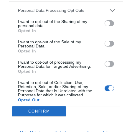
Οι Hamilton Reserve Bank και SEE Capital
Personal Data Processing Opt Outs
Hamilton Ltd. συνάπτουν συμφωνία υπηρεσιών
I want to opt-out of the Sharing of my
μάρκετινγκ
personal data.
08/08/2026 - 13:44
ΕΠΙΧΕΙΡΗΣΕΙΣ
Opted In
Κορυφώνεται η έξοδος του Αυγούστου – Πάνω
I want to opt-out of the Sale of my
Personal Data.
από 56.000 επιβάτες αναχωρούν σήμερα από τα
Opted In
λιμάνια της Αττικής
I want to opt-out of processing my
08/08/2026 - 14:30
ΕΛΛΑΔΑ
Personal Data for Targeted Advertising.
Opted In
Δυτική Αττική: Η επόμενη ημέρα μετά τις
πυρκαγιές – Τα έργα Antinero και η «μάχη» πριν
I want to opt-out of Collection, Use,
από τις βροχές
Retention, Sale, and/or Sharing of my
Personal Data that Is Unrelated with the
08/08/2026 - 14:08
ΕΛΛΑΔΑ
Purposes for which it was collected.
Opted Out
CONFIRM