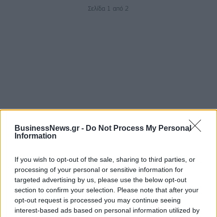
Σελίδα 1 από 2
ΡΟΗ ΕΙΔΗΣΕΩΝ
BusinessNews.gr -
Do Not Process My Personal
Information
Χρηματιστήριο: Πτώση κατά 0,59%, στα 320,42
If you wish to opt-out of the sale, sharing to third parties, or
εκατ. ευρώ ο τζίρος
processing of your personal or sensitive information for
targeted advertising by us, please use the below opt-out
06/08/2026 - 18:10
ΟΙΚΟΝΟΜΙΑ
section to confirm your selection. Please note that after your
ΟΠΕΚΑ: Αύριο η δεύτερη πληρωμή των δικαιούχων
opt-out request is processed you may continue seeing
του Λογαριασμού Αγροτικής Εστίας
interest-based ads based on personal information utilized by