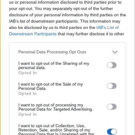
us or personal information disclosed to third parties prior to
06/08/2026 - 17:40
ΟΙΚΟΝΟΜΙΑ
your opt-out. You may separately opt-out of the further
disclosure of your personal information by third parties on the
Κυβερνητική Επιτροπή Βιομηχανίας- Κ. Μητσοτάκης:
IAB’s list of downstream participants. This information may
Στρατηγική προτεραιότητα η ενίσχυση της
also be disclosed by us to third parties on the
IAB’s List of
βιομηχανίας
Downstream Participants
that may further disclose it to other
06/08/2026 - 17:18
ΠΟΛΙΤΙΚΗ
third parties.
Από τις 28 Αυγούστου η ψηφιακή ενεργοποίηση της
Personal Data Processing Opt Outs
Κάρτας Αγρότη μέσω της ΕΑΕ 2026
I want to opt-out of the Sharing of my
06/08/2026 - 16:51
ΟΙΚΟΝΟΜΙΑ
personal data.
Opted In
Eurobank: Εξελίξεις και προοπτικές στις αγορές
πετρελαίου και φυσικού αερίου στην Ευρώπη
I want to opt-out of the Sale of my
Personal Data.
06/08/2026 - 16:20
ΕΝΕΡΓΕΙΑ
Opted In
Οι ελληνικές scale-ups επιχειρήσεις στρέφονται
I want to opt-out of processing my
στην ανάπτυξη - Μεγαλύτερη πρόκληση η
Personal Data for Targeted Advertising.
προσέλκυση πελατών
Opted In
06/08/2026 - 15:56
ΕΠΙΧΕΙΡΗΣΕΙΣ
I want to opt-out of Collection, Use,
Retention, Sale, and/or Sharing of my
Χρηματιστήριο: Στις 2.627,95 μονάδες ο Γενικός
Personal Data that Is Unrelated with the