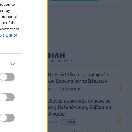
Σαουδική Αραβία, Τουρκία και Πακιστάν
ection to
υπογράφουν κοινή αμυντική συμφωνία
ou may
 personal
07/08/2026 - 13:47
ΚΟΣΜΟΣ
out of the
 downstream
B’s List of
ΔΗΜΟΦΙΛΗ
Έρευνα ΕΟΤ: Η Ελλάδα στις κορυφαίες
επιλογές των Ευρωπαίων ταξιδιωτών
07/08/2026 - 10:56
ΤΟΥΡΙΣΜΟΣ
Υψηλός κίνδυνος πυρκαγιάς σήμερα σε
Αττική, Κρήτη, Πελοπόννησο, Εύβοια και
νησιά του Αιγαίου
07/08/2026 - 08:30
ΕΛΛΑΔΑ