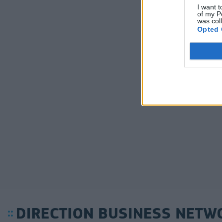
I want t
of my P
was col
Opted 
DIRECTION BUSINESS NETW