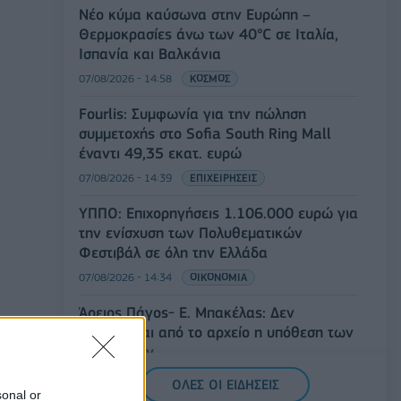
Νέο κύμα καύσωνα στην Ευρώπη –
Θερμοκρασίες άνω των 40°C σε Ιταλία,
Ισπανία και Βαλκάνια
07/08/2026 - 14:58
ΚΟΣΜΟΣ
Fourlis: Συμφωνία για την πώληση
συμμετοχής στο Sofia South Ring Mall
έναντι 49,35 εκατ. ευρώ
07/08/2026 - 14:39
ΕΠΙΧΕΙΡΗΣΕΙΣ
ΥΠΠΟ: Επιχορηγήσεις 1.106.000 ευρώ για
την ενίσχυση των Πολυθεματικών
Φεστιβάλ σε όλη την Ελλάδα
07/08/2026 - 14:34
ΟΙΚΟΝΟΜΙΑ
Άρειος Πάγος- Ε. Μπακέλας: Δεν
ανασύρεται από το αρχείο η υπόθεση των
υποκλοπών
07/08/2026 - 14:11
ΕΛΛΑΔΑ
ΟΛΕΣ ΟΙ ΕΙΔΗΣΕΙΣ
sonal or