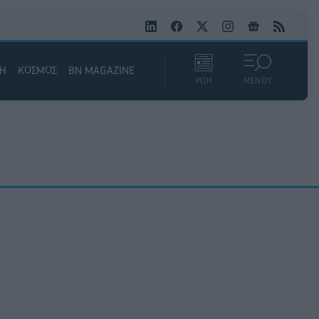
ΚΗ
ΚΟΣΜΟΣ
BN MAGAZINE
ΡΟΗ
ΜΕΝΟΥ