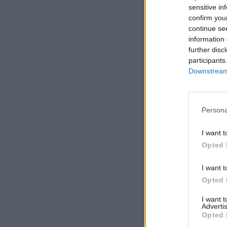
sensitive in
confirm you
continue se
information 
further disc
participants
Downstream 
Persona
I want t
Opted 
I want t
Opted 
I want 
Advertis
Opted 