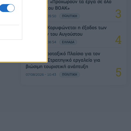
Χρ. Δήμας: «Προχωρούν τα έργα σε όλο
το μήκος του ΒΟΑΚ»
07/08/2026 - 09:50
ΠΟΛΙΤΙΚΗ
Πειραιάς: Κορυφώνεται η έξοδος των
αδειούχων του Αυγούστου
07/08/2026 - 08:54
ΕΛΛΑΔΑ
Ειδικό Χωροταξικό Πλαίσιο για τον
Τουρισμό: Στρατηγικό εργαλείο για
βιώσιμη τουριστική ανάπτυξη
07/08/2026 - 10:43
ΠΟΛΙΤΙΚΗ