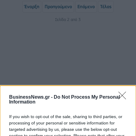
Έναρξη
Προηγούμενο
Επόμενο
Τέλος
Σελίδα 2 από 3
ΡΟΗ ΕΙΔΗΣΕΩΝ
BusinessNews.gr -
Do Not Process My Personal
Information
Κορυφώνεται η έξοδος του Αυγούστου – Πάνω από
If you wish to opt-out of the sale, sharing to third parties, or
56.000 επιβάτες αναχωρούν σήμερα από τα
processing of your personal or sensitive information for
λιμάνια της Αττικής
targeted advertising by us, please use the below opt-out
08/08/2026 - 14:30
ΕΛΛΑΔΑ
section to confirm your selection. Please note that after your