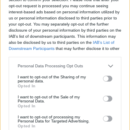
opt-out request is processed you may continue seeing
Δυτική Αττική: Η επόμενη ημέρα μετά τις πυρκαγιές
interest-based ads based on personal information utilized by
– Τα έργα Antinero και η «μάχη» πριν από τις
us or personal information disclosed to third parties prior to
βροχές
your opt-out. You may separately opt-out of the further
disclosure of your personal information by third parties on the
08/08/2026 - 14:08
ΕΛΛΑΔΑ
IAB’s list of downstream participants. This information may
Ειδικό Χωροταξικό για τον Τουρισμό: Οι νέοι
also be disclosed by us to third parties on the
IAB’s List of
κανόνες για επενδύσεις, νησιά και προορισμούς υπό
Downstream Participants
that may further disclose it to other
πίεση
third parties.
08/08/2026 - 13:21
ΤΟΥΡΙΣΜΟΣ
Personal Data Processing Opt Outs
Υπουργείο Εργασίας: Ο “χάρτης” των πληρωμών
I want to opt-out of the Sharing of my
από τον e-ΕΦΚΑ και τη ΔΥΠΑ έως τις 14 Αυγούστου
personal data.
Opted In
08/08/2026 - 12:58
ΟΙΚΟΝΟΜΙΑ
I want to opt-out of the Sale of my
Οι Hamilton Reserve Bank και SEE Capital
Personal Data.
Hamilton Ltd. συνάπτουν συμφωνία υπηρεσιών
Opted In
μάρκετινγκ
I want to opt-out of processing my
08/08/2026 - 13:44
ΕΠΙΧΕΙΡΗΣΕΙΣ
Personal Data for Targeted Advertising.
Opted In
Χρηματιστήριο Αθηνών: Εβδομαδιαία άνοδος