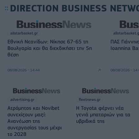
DIRECTION BUSINESS NETW
allstarbasket.gr
allstarbasket.
Εθνική Νεανίδων: Νίκησε 67-65 τη
ΠΑΣ Γιάννιν
Βουλγαρία και θα διεκδικήσει την 5η
Ioannina Ba
θέση
08/08/2026 - 14:44
08/08/2026 - 14
advertising.gr
fleetnews.gr
Ατρόμητος και Novibet
Η Toyota φέρνει νέα
συνεχίζουν μαζί:
γενιά μπαταριών για τα
Ανανέωση της
υβριδικά της
συνεργασίας τους μέχρι
το 2028