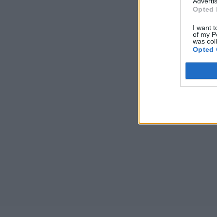
Advertis
Opted 
I want t
of my P
was col
Opted 