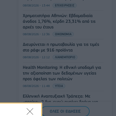
08/08/2026 - 13:44
ΕΠΙΧΕΙΡΗΣΕΙΣ
Χρηματιστήριο Αθηνών: Εβδομαδιαία
άνοδος 1,76%, κέρδη 23,31% από τις
αρχές του έτους
08/08/2026 - 12:36
ΟΙΚΟΝΟΜΙΑ
Διευρύνεται η πρωτοβουλία για τις τιμές
στο ράφι με 916 προϊόντα
08/08/2026 - 12:12
ΛΙΑΝΕΜΠΟΡΙΟ
Health Monitoring: Η εθνική υποδομή για
την αξιοποίηση των δεδομένων υγείας
προς όφελος των πολιτών
08/08/2026 - 11:48
ΥΓΕΙΑ
Ελληνική Αναπτυξιακή Τράπεζα: Με
«προίκα» 2 δισ. ευρώ ανοίγει δρόμο για
δάνεια έως 5 δισ. σε μικρομεσαίες
ΟΛΕΣ ΟΙ ΕΙΔΗΣΕΙΣ
08/08/2026 - 11:22
ΤΡΑΠΕΖΕΣ