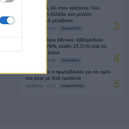
5G παντού, 6G στον ορίζοντα: Πού
βρίσκεται η Ελλάδα στη μεγάλη
τεχνολογική μετάβαση
08/08/2026 - 10:54
ΤΕΧΝΟΛΟΓΙΑ
Χρηματιστήριο Αθηνών: Εβδομαδιαία
άνοδος 1,76%, κέρδη 23,31% από τις
αρχές του έτους
08/08/2026 - 12:36
ΟΙΚΟΝΟΜΙΑ
Διευρύνεται η πρωτοβουλία για τις τιμές
στο ράφι με 916 προϊόντα
08/08/2026 - 12:12
ΛΙΑΝΕΜΠΟΡΙΟ