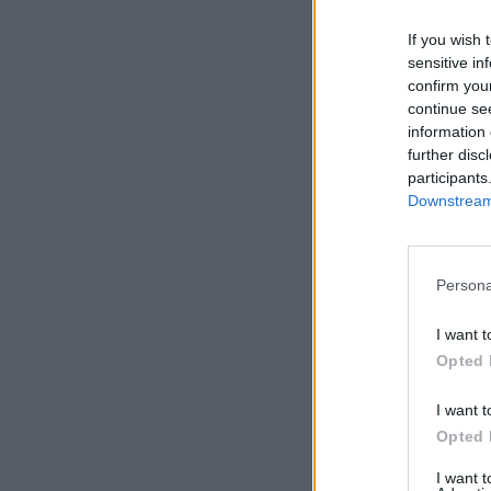
If you wish 
sensitive in
confirm you
continue se
information 
further disc
participants
Downstream 
Persona
I want t
Opted 
I want t
Opted 
I want 