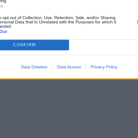
ing.
In
o opt-out of Collection, Use, Retention, Sale, and/or Sharing
ersonal Data that Is Unrelated with the Purposes for which it
lected.
Out
CONFIRM
Data Deletion
Data Access
Privacy Policy