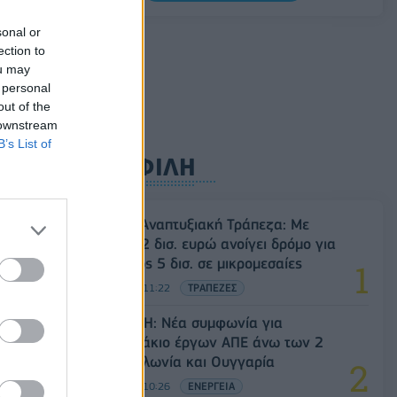
5G παντού, 6G στον ορίζοντα: Πού
sonal or
βρίσκεται η Ελλάδα στη μεγάλη
ection to
τεχνολογική μετάβαση
ou may
 personal
08/08/2026 - 10:54
ΤΕΧΝΟΛΟΓΙΑ
out of the
 downstream
B’s List of
ΔΗΜΟΦΙΛΗ
Ελληνική Αναπτυξιακή Τράπεζα: Με
«προίκα» 2 δισ. ευρώ ανοίγει δρόμο για
δάνεια έως 5 δισ. σε μικρομεσαίες
08/08/2026 - 11:22
ΤΡΑΠΕΖΕΣ
Όμιλος ΔΕΗ: Νέα συμφωνία για
χαρτοφυλάκιο έργων ΑΠΕ άνω των 2
GW σε Πολωνία και Ουγγαρία
08/08/2026 - 10:26
ΕΝΕΡΓΕΙΑ