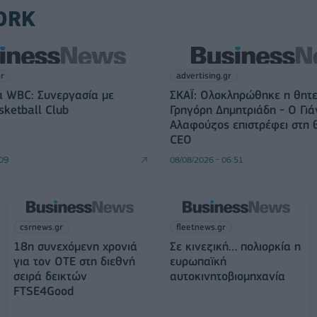
ORK
gr
advertising.gr
α WBC: Συνεργασία με
ΣΚΑΪ: Ολοκληρώθηκε η θητε
sketball Club
Γρηγόρη Δημητριάδη - Ο Γιά
Αλαφούζος επιστρέφει στη 
CEO
:09
08/08/2026 - 06:51
csrnews.gr
fleetnews.gr
18η συνεχόμενη χρονιά
Σε κινεζική… πολιορκία η
για τον ΟΤΕ στη διεθνή
ευρωπαϊκή
σειρά δεικτών
αυτοκινητοβιομηχανία
FTSE4Good