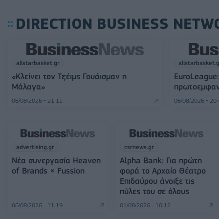
DIRECTION BUSINESS NETW
allstarbasket.gr
allstarbasket.
«Κλείνει τον Τζέιμς Γουάισμαν η
EuroLeague:
Μάλαγα»
πρωτοεμφαν
06/08/2026 - 21:11
06/08/2026 - 20
advertising.gr
csrnews.gr
Νέα συνεργασία Heaven
Alpha Bank: Για πρώτη
of Brands × Fussion
φορά το Αρχαίο Θέατρο
Επιδαύρου άνοιξε τις
πύλες του σε όλους
06/08/2026 - 11:19
05/08/2026 - 10:12