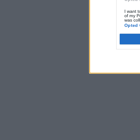
I want t
of my P
was col
Opted 