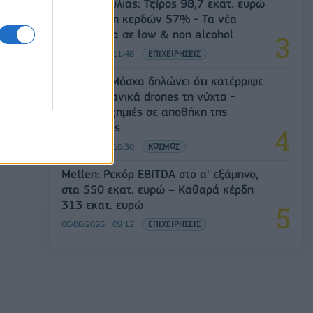
Β.Σ. Καρούλιας: Τζίρος 98,7 εκατ. ευρώ
και αύξηση κερδών 57% - Τα νέα
στοιχήματα σε low & non alcohol
06/08/2026 - 11:48
ΕΠΙΧΕΙΡΗΣΕΙΣ
Ρωσία: Η Μόσχα δηλώνει ότι κατέρριψε
605 ουκρανικά drones τη νύχτα -
Ελαφρές ζημιές σε αποθήκη της
Wildberries
06/08/2026 - 10:30
ΚΟΣΜΟΣ
Metlen: Ρεκόρ EBITDA στο α' εξάμηνο,
στα 550 εκατ. ευρώ – Καθαρά κέρδη
313 εκατ. ευρώ
06/08/2026 - 09:12
ΕΠΙΧΕΙΡΗΣΕΙΣ