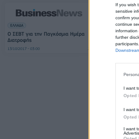
If you wish 
sensitive in
confirm you
continue se
ΕΛΛΑΔΑ
ΟΙΚΟΝΟΜΙΑ
information 
Ο ΣΕΒΤ για την Παγκόσμια Ημέρα
Ο ΣΕΒΤ για τη
further disc
Διατροφής
Διατροφής
participants
13/10/2017 - 03:00
13/10/2017 - 03:00
Downstream 
Persona
I want t
Opted 
I want t
Opted 
I want 
Advertis
Opted 