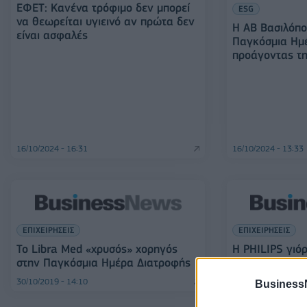
ΕΦΕΤ: Κανένα τρόφιμο δεν μπορεί
ESG
να θεωρείται υγιεινό αν πρώτα δεν
H ΑΒ Βασιλόπο
είναι ασφαλές
Παγκόσμια Ημ
προάγοντας τη
16/10/2024 - 16:31
16/10/2024 - 13:33
ΕΠΙΧΕΙΡΗΣΕΙΣ
ΕΠΙΧΕΙΡΗΣΕΙΣ
Το Libra Med «χρυσός» χορηγός
Η PHILIPS γιό
στην Παγκόσμια Ημέρα Διατροφής
ημέρα διατρο
30/10/2019 - 14:10
22/10/2019 - 12:59
Business