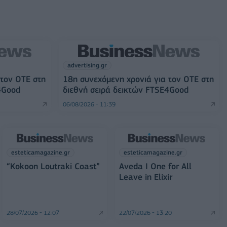
advertising.gr
 τον ΟΤΕ στη
18η συνεχόμενη χρονιά για τον ΟΤΕ στη
4Good
διεθνή σειρά δεικτών FTSE4Good
06/08/2026 - 11:39
esteticamagazine.gr
esteticamagazine.gr
“Kokoon Loutraki Coast”
Aveda I One for All
Leave in Elixir
28/07/2026 - 12:07
22/07/2026 - 13:20