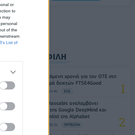
0,11%, στα 1,1541 δολάρια
sonal or
ection to
06/08/2026 - 14:59
ΟΙΚΟΝΟΜΙΑ
ou may
 personal
out of the
 downstream
B’s List of
ΔΗΜΟΦΙΛΗ
18η συνεχόμενη χρονιά για τον ΟΤΕ στη
διεθνή σειρά δεικτών FTSE4Good
06/08/2026 - 14:40
ESG
Ο Demis Hassabis αναλαμβάνει
Πρόεδρος της Google DeepMind και
Chief Scientist της Alphabet
06/08/2026 - 09:32
ΠΡΟΣΩΠΑ