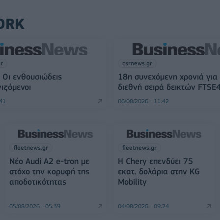
ORK
gr
csrnews.gr
 Οι ενθουσιώδεις
18η συνεχόμενη χρονιά για
ιζόμενοι
διεθνή σειρά δεικτών FTSE
:41
06/08/2026 - 11:42
fleetnews.gr
fleetnews.gr
Νέο Audi A2 e-tron με
Η Chery επενδύει 75
στόχο την κορυφή της
εκατ. δολάρια στην KG
αποδοτικότητας
Mobility
05/08/2026 - 05:39
04/08/2026 - 09:24