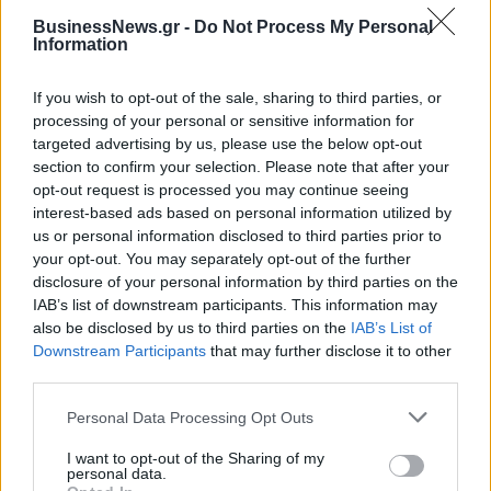
BusinessNews.gr -
Do Not Process My Personal
Information
ΔΗΜΟΦΙΛΗ
If you wish to opt-out of the sale, sharing to third parties, or
processing of your personal or sensitive information for
targeted advertising by us, please use the below opt-out
Β.Σ. Καρούλιας: Τζίρος 98,7 εκατ. ευρώ και
section to confirm your selection. Please note that after your
αύξηση κερδών 57% - Τα νέα στοιχήματα σε low
opt-out request is processed you may continue seeing
& non alcohol
interest-based ads based on personal information utilized by
06/08/2026 - 11:48
ΕΠΙΧΕΙΡΗΣΕΙΣ
us or personal information disclosed to third parties prior to
your opt-out. You may separately opt-out of the further
Metlen: Ρεκόρ EBITDA στο α' εξάμηνο, στα 550
disclosure of your personal information by third parties on the
εκατ. ευρώ – Καθαρά κέρδη 313 εκατ. ευρώ
IAB’s list of downstream participants. This information may
also be disclosed by us to third parties on the
IAB’s List of
06/08/2026 - 09:12
ΕΠΙΧΕΙΡΗΣΕΙΣ
Downstream Participants
that may further disclose it to other
Ρωσία: Η Μόσχα δηλώνει ότι κατέρριψε 605
third parties.
ουκρανικά drones τη νύχτα - Ελαφρές ζημιές σε
αποθήκη της Wildberries
Personal Data Processing Opt Outs
06/08/2026 - 10:30
ΚΟΣΜΟΣ
I want to opt-out of the Sharing of my
personal data.
HELLENiQ ENERGY: Κέρδη 393 εκατ. ευρώ στο α'