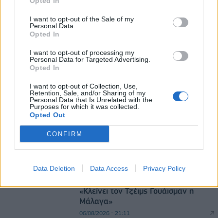
Opted In
εξάμηνο – Στα 734 εκατ. ευρώ τα EBITDA
I want to opt-out of the Sale of my
06/08/2026 - 08:05
ΕΠΙΧΕΙΡΗΣΕΙΣ
Personal Data.
Opted In
Viohalco: Αυξημένος κατά 14% ο τζίρος στο α'
εξάμηνο, στα 4,3 δισ. ευρώ – Στα 446 εκατ. ευρώ
I want to opt-out of processing my
Personal Data for Targeted Advertising.
τα EBITDA
Opted In
06/08/2026 - 08:23
ΕΠΙΧΕΙΡΗΣΕΙΣ
I want to opt-out of Collection, Use,
Retention, Sale, and/or Sharing of my
Personal Data that Is Unrelated with the
Purposes for which it was collected.
Opted Out
CONFIRM
DIRECTION BUSINESS NETWORK
Data Deletion
Data Access
Privacy Policy
allstarbasket.gr
«Κλείνει τον Τζέιμς Γουάισμαν η
Μάλαγα»
06/08/2026 - 21:11