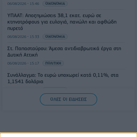
06/08/2026 - 15:46
ΟΙΚΟΝΟΜΙΑ
ΥΠΑΑΤ: Αποζημιώσεις 38,1 εκατ. ευρώ σε
κτηνοτρόφους για ευλογιά, πανώλη και αφθώδη
πυρετό
06/08/2026 - 15:33
ΟΙΚΟΝΟΜΙΑ
Στ. Παπασταύρου: Άμεσα αντιδιαβρωτικά έργα στη
Δυτική Αττική
06/08/2026 - 15:17
ΠΟΛΙΤΙΚΗ
Συνάλλαγμα: Το ευρώ υποχωρεί κατά 0,11%, στα
1,1541 δολάρια
06/08/2026 - 14:59
ΟΙΚΟΝΟΜΙΑ
ΟΛΕΣ ΟΙ ΕΙΔΗΣΕΙΣ