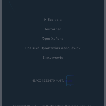
Η Εταιρεία
Ταυτότητα
Όροι Χρήσης
Πολιτική Προστασίας Δεδομένων
Επικοινωνία
ΜΕΛΟΣ #232470 Μ.Η.Τ.