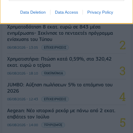
18η συνεχόμενη χρονιά για τον ΟΤΕ στη διεθνή
σειρά δεικτών FTSE4Good
Data Deletion
Data Access
Privacy Policy
06/08/2026 - 14:40
ESG
Χρηματοδότηση 8 εκατ. ευρώ σε 843 μέσα
ενημέρωσης- Ξεκίνησε το πενταετές πρόγραμμα
ενίσχυσης του Τύπου
06/08/2026 - 13:05
ΕΠΙΧΕΙΡΗΣΕΙΣ
Χρηματιστήριο: Πτώση κατά 0,59%, στα 320,42
εκατ. ευρώ ο τζίρος
06/08/2026 - 18:10
ΟΙΚΟΝΟΜΙΑ
JUMBO: Αύξηση πωλήσεων 5% το επτάμηνο του
2026
06/08/2026 - 12:43
ΕΠΙΧΕΙΡΗΣΕΙΣ
Aegean: Νέο ιστορικό ρεκόρ με πάνω από 2 εκατ.
επιβάτες τον Ιούλιο
06/08/2026 - 14:00
ΤΟΥΡΙΣΜΟΣ