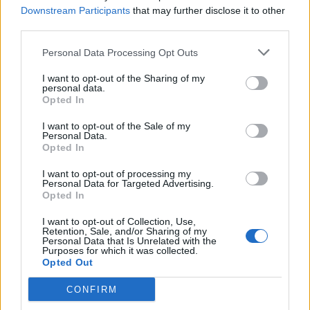
Downstream Participants
that may further disclose it to other
ανάπτυξη
third parties.
07/08/2026 - 10:43
ΠΟΛΙΤΙΚΗ
Personal Data Processing Opt Outs
ΣΤΑΣΥ: 29,4 χλμ. νέων σιδηροτροχιών στο Μετρό
της Αθήνας - Στο τελικό στάδιο το μεγαλύτερο έργο
I want to opt-out of the Sharing of my
αναβάθμισης
personal data.
Opted In
07/08/2026 - 10:28
ΕΠΙΧΕΙΡΗΣΕΙΣ
I want to opt-out of the Sale of my
ΟΛΕΣ ΟΙ ΕΙΔΗΣΕΙΣ
Personal Data.
Opted In
I want to opt-out of processing my
Personal Data for Targeted Advertising.
Opted In
I want to opt-out of Collection, Use,
Retention, Sale, and/or Sharing of my
Personal Data that Is Unrelated with the
Purposes for which it was collected.
Opted Out
ΔΗΜΟΦΙΛΗ
CONFIRM