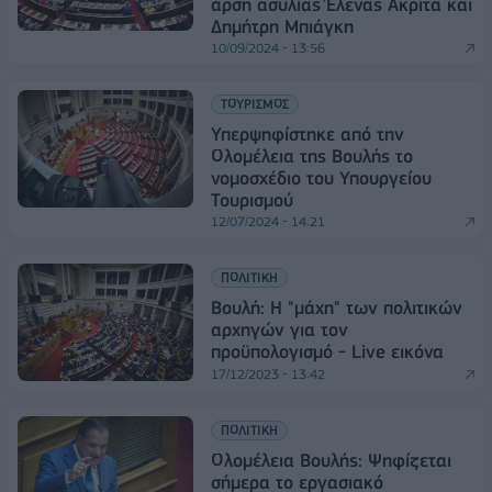
άρση ασυλίας Έλενας Ακρίτα και
Δημήτρη Μπιάγκη
10/09/2024 - 13:56
ΤΟΥΡΙΣΜΟΣ
Υπερψηφίστηκε από την
Ολομέλεια της Βουλής το
νομοσχέδιο του Υπουργείου
Τουρισμού
12/07/2024 - 14:21
ΠΟΛΙΤΙΚΗ
Βουλή: Η "μάχη" των πολιτικών
αρχηγών για τον
προϋπολογισμό - Live εικόνα
17/12/2023 - 13:42
ΠΟΛΙΤΙΚΗ
Ολομέλεια Βουλής: Ψηφίζεται
σήμερα το εργασιακό