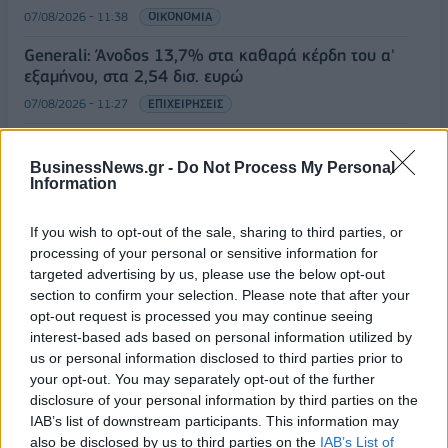
07/08/2026 - 11:38
ΟΙΚΟΝΟΜΙΑ
Generali: Άνοδος 13,7% στα καθαρά κέρδη του α'
εξαμήνου, στα 2,54 δισ. ευρώ
07/08/2026 - 11:27
ΕΠΙΧΕΙΡΗΣΕΙΣ
Κ. Χατζηδάκης: Σε ισχύ μόνο οι εγκύκλιοι που
αναρτώνται στις ιστοσελίδες των φορέων
BusinessNews.gr -
Do Not Process My Personal
Information
07/08/2026 - 11:20
ΠΟΛΙΤΙΚΗ
Έλεγχοι με drones και MyCoast σε πάνω από 300
If you wish to opt-out of the sale, sharing to third parties, or
παραλίες - Πρόστιμα έως 73.000 ευρώ και
processing of your personal or sensitive information for
σφραγίσεις επιχειρήσεων
targeted advertising by us, please use the below opt-out
section to confirm your selection. Please note that after your
07/08/2026 - 11:08
ΕΠΙΧΕΙΡΗΣΕΙΣ
opt-out request is processed you may continue seeing
Έρευνα ΕΟΤ: Η Ελλάδα στις κορυφαίες επιλογές
interest-based ads based on personal information utilized by
των Ευρωπαίων ταξιδιωτών
us or personal information disclosed to third parties prior to
your opt-out. You may separately opt-out of the further
07/08/2026 - 10:56
ΤΟΥΡΙΣΜΟΣ
disclosure of your personal information by third parties on the
IAB’s list of downstream participants. This information may
Ειδικό Χωροταξικό Πλαίσιο για τον Τουρισμό:
also be disclosed by us to third parties on the
IAB’s List of
Στρατηγικό εργαλείο για βιώσιμη τουριστική