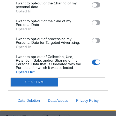
I want to opt-out of the Sharing of my
Google DeepMind και Chief Scientist της Alphabet
personal data.
Opted In
06/08/2026 - 09:32
ΠΡΟΣΩΠΑ
Ρωσία: Η Μόσχα δηλώνει ότι κατέρριψε 605
I want to opt-out of the Sale of my
Personal Data.
ουκρανικά drones τη νύχτα - Ελαφρές ζημιές σε
Opted In
αποθήκη της Wildberries
I want to opt-out of processing my
06/08/2026 - 10:30
ΚΟΣΜΟΣ
Personal Data for Targeted Advertising.
Opted In
Metlen: Ρεκόρ EBITDA στο α' εξάμηνο, στα 550
εκατ. ευρώ – Καθαρά κέρδη 313 εκατ. ευρώ
I want to opt-out of Collection, Use,
Retention, Sale, and/or Sharing of my
06/08/2026 - 09:12
ΕΠΙΧΕΙΡΗΣΕΙΣ
Personal Data that Is Unrelated with the
Purposes for which it was collected.
Opted Out
CONFIRM
Data Deletion
Data Access
Privacy Policy
DIRECTION BUSINESS NETWORK