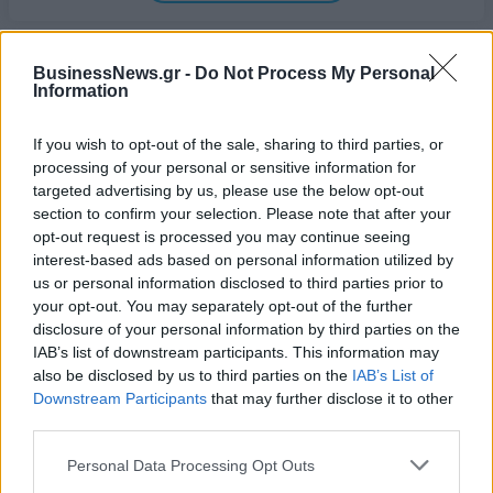
BusinessNews.gr -
Do Not Process My Personal
Information
If you wish to opt-out of the sale, sharing to third parties, or
processing of your personal or sensitive information for
targeted advertising by us, please use the below opt-out
ΔΗΜΟΦΙΛΗ
section to confirm your selection. Please note that after your
opt-out request is processed you may continue seeing
interest-based ads based on personal information utilized by
Β.Σ. Καρούλιας: Τζίρος 98,7 εκατ. ευρώ και
us or personal information disclosed to third parties prior to
αύξηση κερδών 57% - Τα νέα στοιχήματα σε low
your opt-out. You may separately opt-out of the further
& non alcohol
disclosure of your personal information by third parties on the
06/08/2026 - 11:48
ΕΠΙΧΕΙΡΗΣΕΙΣ
IAB’s list of downstream participants. This information may
also be disclosed by us to third parties on the
IAB’s List of
18η συνεχόμενη χρονιά για τον ΟΤΕ στη διεθνή
Downstream Participants
that may further disclose it to other
σειρά δεικτών FTSE4Good
third parties.
06/08/2026 - 14:40
ESG
Personal Data Processing Opt Outs
Ο Demis Hassabis αναλαμβάνει Πρόεδρος της