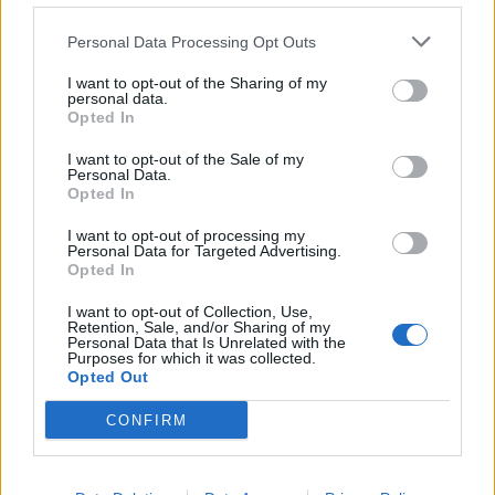
04/08/2026 - 08:47
ΕΠΙΧΕΙΡΗΣΕΙΣ
Personal Data Processing Opt Outs
Τράπεζα Κύπρου: Καθαρά κέρδη 252 εκατ. ευρώ
το πρώτο εξάμηνο του 2026
I want to opt-out of the Sharing of my
personal data.
04/08/2026 - 09:25
ΤΡΑΠΕΖΕΣ
Opted In
GO Delivery: Άλμα 74,7% στον τζίρο, κέρδη 5,9
I want to opt-out of the Sale of my
Personal Data.
εκατ. ευρώ και μέρισμα 5 εκατ. ευρώ
Opted In
04/08/2026 - 10:15
ΕΠΙΧΕΙΡΗΣΕΙΣ
I want to opt-out of processing my
Personal Data for Targeted Advertising.
ΙΕΛΚΑ: Αρνητικός «πληθωρισμός» -0,47% στα
Opted In
σούπερ μάρκετ τον Ιούλιο
04/08/2026 - 11:20
ΟΙΚΟΝΟΜΙΑ
I want to opt-out of Collection, Use,
Retention, Sale, and/or Sharing of my
Personal Data that Is Unrelated with the
Χρηματιστήριο: Στις 2.612,95 μονάδες ο Γενικός
Purposes for which it was collected.
Δείκτης Τιμών, με οριακή άνοδο 0,05%
Opted Out
04/08/2026 - 13:08
ΟΙΚΟΝΟΜΙΑ
CONFIRM