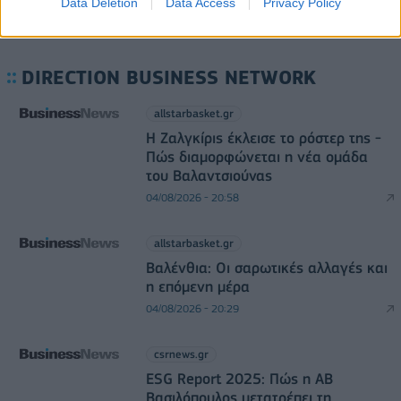
Data Deletion
Data Access
Privacy Policy
DIRECTION BUSINESS NETWORK
allstarbasket.gr
Η Ζαλγκίρις έκλεισε το ρόστερ της -
Πώς διαμορφώνεται η νέα ομάδα
του Βαλαντσιούνας
04/08/2026 - 20:58
allstarbasket.gr
Βαλένθια: Οι σαρωτικές αλλαγές και
η επόμενη μέρα
04/08/2026 - 20:29
csrnews.gr
ESG Report 2025: Πώς η ΑΒ
Βασιλόπουλος μετατρέπει τη