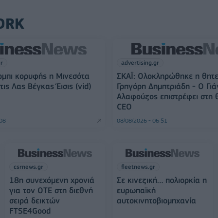
ORK
gr
advertising.gr
ρμπι κορυφής η Μινεσότα
ΣΚΑΪ: Ολοκληρώθηκε η θητε
τις Λας Βέγκας Έισις (vid)
Γρηγόρη Δημητριάδη - Ο Γιά
Αλαφούζος επιστρέφει στη 
CEO
:08
08/08/2026 - 06:51
csrnews.gr
fleetnews.gr
18η συνεχόμενη χρονιά
Σε κινεζική… πολιορκία η
για τον ΟΤΕ στη διεθνή
ευρωπαϊκή
σειρά δεικτών
αυτοκινητοβιομηχανία
FTSE4Good