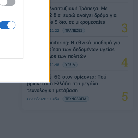
Ελληνική Αναπτυξιακή Τράπεζα: Με
«προίκα» 2 δισ. ευρώ ανοίγει δρόμο για
δάνεια έως 5 δισ. σε μικρομεσαίες
08/08/2026 - 11:22
ΤΡΑΠΕΖΕΣ
Health Monitoring: Η εθνική υποδομή για
την αξιοποίηση των δεδομένων υγείας
προς όφελος των πολιτών
08/08/2026 - 11:48
ΥΓΕΙΑ
5G παντού, 6G στον ορίζοντα: Πού
βρίσκεται η Ελλάδα στη μεγάλη
τεχνολογική μετάβαση
08/08/2026 - 10:54
ΤΕΧΝΟΛΟΓΙΑ