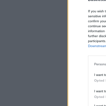
If you wish 
sensitive in
confirm you
continue se
information 
further disc
participants
Downstream 
Persona
I want t
Opted 
I want t
Opted 
I want 