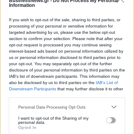
BusinessNews.gr -
Do Not Process My Personal
Χρηματιστήριο: Στις 2.627,95 μονάδες ο Γενικός
Information
Δείκτης Τιμών, με άνοδο 0,15%
06/08/2026 - 15:46
ΟΙΚΟΝΟΜΙΑ
If you wish to opt-out of the sale, sharing to third parties, or
processing of your personal or sensitive information for
ΥΠΑΑΤ: Αποζημιώσεις 38,1 εκατ. ευρώ σε
targeted advertising by us, please use the below opt-out
κτηνοτρόφους για ευλογιά, πανώλη και αφθώδη
section to confirm your selection. Please note that after your
πυρετό
opt-out request is processed you may continue seeing
06/08/2026 - 15:33
ΟΙΚΟΝΟΜΙΑ
interest-based ads based on personal information utilized by
us or personal information disclosed to third parties prior to
Στ. Παπασταύρου: Άμεσα αντιδιαβρωτικά έργα στη
your opt-out. You may separately opt-out of the further
Δυτική Αττική
disclosure of your personal information by third parties on the
06/08/2026 - 15:17
ΠΟΛΙΤΙΚΗ
IAB’s list of downstream participants. This information may
also be disclosed by us to third parties on the
IAB’s List of
Συνάλλαγμα: Το ευρώ υποχωρεί κατά 0,11%, στα
Downstream Participants
that may further disclose it to other
1,1541 δολάρια
third parties.
06/08/2026 - 14:59
ΟΙΚΟΝΟΜΙΑ
Personal Data Processing Opt Outs
ΟΛΕΣ ΟΙ ΕΙΔΗΣΕΙΣ
I want to opt-out of the Sharing of my
personal data.
Opted In