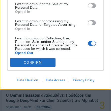
I want to opt-out of the Sale of my
Personal Data.
Opted In
I want to opt-out of processing my
Personal Data for Targeted Advertising.
Opted In
ΔΗΜΟΦΙΛΗ
I want to opt-out of Collection, Use,
Retention, Sale, and/or Sharing of my
Personal Data that Is Unrelated with the
Β.Σ. Καρούλιας: Τζίρος 98,7 εκατ. ευρώ και
Purposes for which it was collected.
αύξηση κερδών 57% - Τα νέα στοιχήματα σε low
Opted Out
& non alcohol
CONFIRM
06/08/2026 - 11:48
ΕΠΙΧΕΙΡΗΣΕΙΣ
18η συνεχόμενη χρονιά για τον ΟΤΕ στη διεθνή
σειρά δεικτών FTSE4Good
Data Deletion
Data Access
Privacy Policy
06/08/2026 - 14:40
ESG
Ο Demis Hassabis αναλαμβάνει Πρόεδρος της
Google DeepMind και Chief Scientist της Alphabet
06/08/2026 - 09:32
ΠΡΟΣΩΠΑ