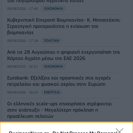
του Λογαριασμού Αγροτικής Εστίας
06/08/2026 - 17:40
ΟΙΚΟΝΟΜΙΑ
Κυβερνητική Επιτροπή Βιομηχανίας- Κ. Μητσοτάκης:
Στρατηγική προτεραιότητα η ενίσχυση της
βιομηχανίας
06/08/2026 - 17:18
ΠΟΛΙΤΙΚΗ
Από τις 28 Αυγούστου η ψηφιακή ενεργοποίηση της
Κάρτας Αγρότη μέσω της ΕΑΕ 2026
06/08/2026 - 16:51
ΟΙΚΟΝΟΜΙΑ
Eurobank: Εξελίξεις και προοπτικές στις αγορές
πετρελαίου και φυσικού αερίου στην Ευρώπη
06/08/2026 - 16:20
ΕΝΕΡΓΕΙΑ
Οι ελληνικές scale-ups επιχειρήσεις στρέφονται
στην ανάπτυξη - Μεγαλύτερη πρόκληση η
προσέλκυση πελατών
06/08/2026 - 15:56
ΕΠΙΧΕΙΡΗΣΕΙΣ