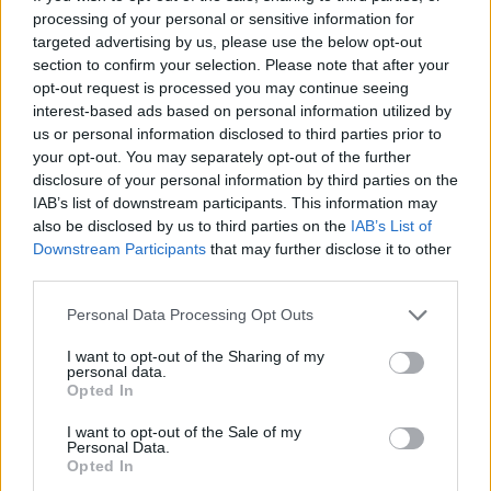
processing of your personal or sensitive information for
targeted advertising by us, please use the below opt-out
Χρηματιστήριο Αθηνών: Εβδομαδιαία άνοδος 1,76%, κέρδη 23,31%
section to confirm your selection. Please note that after your
από τις αρχές του έτους
opt-out request is processed you may continue seeing
interest-based ads based on personal information utilized by
us or personal information disclosed to third parties prior to
your opt-out. You may separately opt-out of the further
disclosure of your personal information by third parties on the
Ελληνική Αναπτυξιακή Τράπεζα:
Υπ. Μεταφορών: Οριστική λύση
Με «προίκα» 2 δισ. ευρώ
στο ζήτημα των πινακίδων
IAB’s list of downstream participants. This information may
ανοίγει δρόμο για δάνεια έως 5
κυκλοφορίας - Τέλος στις
also be disclosed by us to third parties on the
IAB’s List of
δισ. σε μικρομεσαίες
χρονοβόρες διαδικασίες
Downstream Participants
that may further disclose it to other
third parties.
Personal Data Processing Opt Outs
Η Chery επενδύει 75 εκατ. δολάρια στην KG Mobility
I want to opt-out of the Sharing of my
personal data.
Opted In
Το FIAT 500 Hybrid τώρα από
Ατρόμητος και Novibet
18.990 ευρώ
συνεχίζουν μαζί: Ανανέωση της
I want to opt-out of the Sale of my
Personal Data.
συνεργασίας τους μέχρι το
Opted In
2028