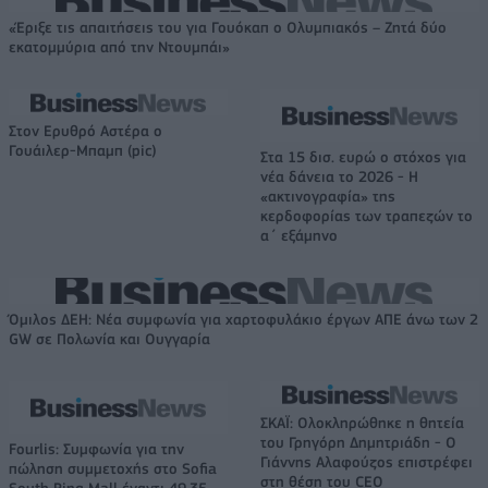
«Έριξε τις απαιτήσεις του για Γουόκαπ ο Ολυμπιακός – Ζητά δύο
εκατομμύρια από την Ντουμπάι»
Στον Ερυθρό Αστέρα ο
Γουάιλερ-Μπαμπ (pic)
Στα 15 δισ. ευρώ ο στόχος για
νέα δάνεια το 2026 - Η
«ακτινογραφία» της
κερδοφορίας των τραπεζών το
α΄ εξάμηνο
Όμιλος ΔΕΗ: Νέα συμφωνία για χαρτοφυλάκιο έργων ΑΠΕ άνω των 2
GW σε Πολωνία και Ουγγαρία
ΣΚΑΪ: Ολοκληρώθηκε η θητεία
του Γρηγόρη Δημητριάδη - Ο
Fourlis: Συμφωνία για την
Γιάννης Αλαφούζος επιστρέφει
πώληση συμμετοχής στο Sofia
στη θέση του CEO
South Ring Mall έναντι 49,35