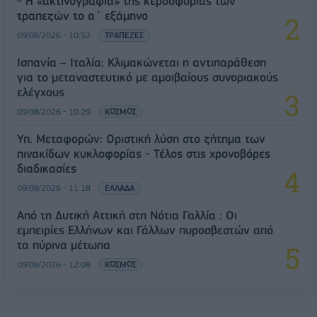
- Η «ακτινογραφία» της κερδοφορίας των
τραπεζών το α΄ εξάμηνο
09/08/2026 - 10:52
ΤΡΑΠΕΖΕΣ
Ισπανία – Ιταλία: Κλιμακώνεται η αντιπαράθεση
για το μεταναστευτικό με αμοιβαίους συνοριακούς
ελέγχους
09/08/2026 - 10:29
ΚΟΣΜΟΣ
Υπ. Μεταφορών: Οριστική λύση στο ζήτημα των
πινακίδων κυκλοφορίας - Τέλος στις χρονοβόρες
διαδικασίες
09/08/2026 - 11:18
ΕΛΛΑΔΑ
Από τη Δυτική Αττική στη Νότια Γαλλία : Οι
εμπειρίες Ελλήνων και Γάλλων πυροσβεστών από
τα πύρινα μέτωπα
09/08/2026 - 12:08
ΚΟΣΜΟΣ