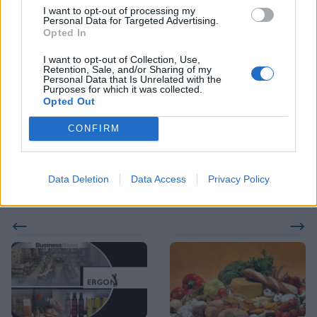
I want to opt-out of processing my
Personal Data for Targeted Advertising.
Opted In
18η συνεχόμενη χρονιά για τον ΟΤΕ στη διεθνή σειρά δεικτών
FTSE4Good
I want to opt-out of Collection, Use,
Retention, Sale, and/or Sharing of my
Personal Data that Is Unrelated with the
Purposes for which it was collected.
Opted Out
Alpha Bank: Για πρώτη φορά το Αρχαίο Θέατρο Επιδαύρου άνοιξε τις
πύλες του σε όλους
CONFIRM
Data Deletion
Data Access
Privacy Policy
ΠΕΡΙΣΣΌΤΕΡΑ ΣΕ ΑΥΤΉ ΤΗΝ ΚΑΤΗΓΟΡΊΑ