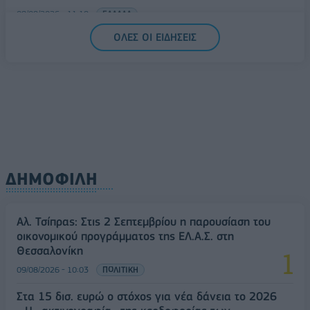
09/08/2026 - 11:18
ΕΛΛΑΔΑ
ΟΛΕΣ ΟΙ ΕΙΔΗΣΕΙΣ
Στα 15 δισ. ευρώ ο στόχος για νέα δάνεια το 2026
- Η «ακτινογραφία» της κερδοφορίας των
τραπεζών το α΄ εξάμηνο
09/08/2026 - 10:52
ΤΡΑΠΕΖΕΣ
ΔΗΜΟΦΙΛΗ
Αλ. Τσίπρας: Στις 2 Σεπτεμβρίου η παρουσίαση του
οικονομικού προγράμματος της ΕΛ.Α.Σ. στη
Θεσσαλονίκη
09/08/2026 - 10:03
ΠΟΛΙΤΙΚΗ
Στα 15 δισ. ευρώ ο στόχος για νέα δάνεια το 2026