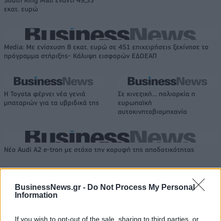
εκατ. ευρώ
Media: Με ενίσχυση 8 εκατ. ευρώ σε 451 επιχειρήσεις ξεκίνησε το
πρόγραμμα στήριξης- Κάλυψη εισφορών ΕΔΟΕΑΠ
Η Toyota φέρνει νέα γενιά
Σε κινεζική… πολιορκία η
μπαταριών για τα υβριδικά της
ευρωπαϊκή
αυτοκινητοβιομηχανία
Νέο Audi A2 e-tron με στόχο την κορυφή της αποδοτικότητας
BusinessNews.gr -
Do Not Process My Personal
Μακάμπι Τελ Αβίβ: Ανακοίνωσε
«Η οικογένεια Μπας φέρεται να
Information
τον Κίτον Γουάλας (pic)
βρίσκεται κοντά στην απόκτηση
της Βιλερμπάν»
If you wish to opt-out of the sale, sharing to third parties, or