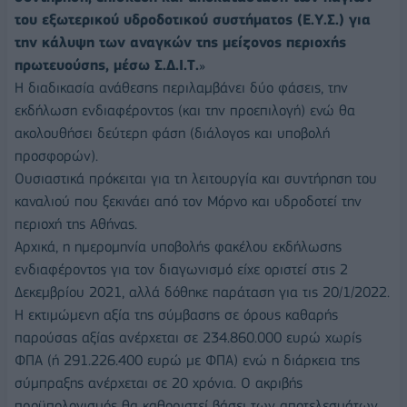
του εξωτερικού υδροδοτικού συστήματος (Ε.Υ.Σ.) για
την κάλυψη των αναγκών της μείζονος περιοχής
πρωτευούσης, μέσω Σ.Δ.Ι.Τ.
»
Η διαδικασία ανάθεσης περιλαμβάνει δύο φάσεις, την
εκδήλωση ενδιαφέροντος (και την προεπιλογή) ενώ θα
ακολουθήσει δεύτερη φάση (διάλογος και υποβολή
προσφορών).
Ουσιαστικά πρόκειται για τη λειτουργία και συντήρηση του
καναλιού που ξεκινάει από τον Μόρνο και υδροδοτεί την
περιοχή της Αθήνας.
Αρχικά, η ημερομηνία υποβολής φακέλου εκδήλωσης
ενδιαφέροντος για τον διαγωνισμό είχε οριστεί στις 2
Δεκεμβρίου 2021, αλλά δόθηκε παράταση για τις 20/1/2022.
Η εκτιμώμενη αξία της σύμβασης σε όρους καθαρής
παρούσας αξίας ανέρχεται σε 234.860.000 ευρώ χωρίς
ΦΠΑ (ή 291.226.400 ευρώ με ΦΠΑ) ενώ η διάρκεια της
σύμπραξης ανέρχεται σε 20 χρόνια. Ο ακριβής
προϋπολογισμός θα καθοριστεί βάσει των αποτελεσμάτων