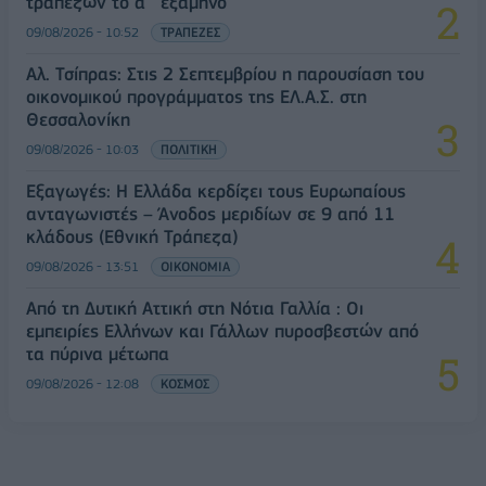
τραπεζών το α΄ εξάμηνο
09/08/2026 - 10:52
ΤΡΑΠΕΖΕΣ
Αλ. Τσίπρας: Στις 2 Σεπτεμβρίου η παρουσίαση του
οικονομικού προγράμματος της ΕΛ.Α.Σ. στη
Θεσσαλονίκη
09/08/2026 - 10:03
ΠΟΛΙΤΙΚΗ
Εξαγωγές: Η Ελλάδα κερδίζει τους Ευρωπαίους
ανταγωνιστές – Άνοδος μεριδίων σε 9 από 11
κλάδους (Εθνική Τράπεζα)
09/08/2026 - 13:51
ΟΙΚΟΝΟΜΙΑ
Από τη Δυτική Αττική στη Νότια Γαλλία : Οι
εμπειρίες Ελλήνων και Γάλλων πυροσβεστών από
τα πύρινα μέτωπα
09/08/2026 - 12:08
ΚΟΣΜΟΣ