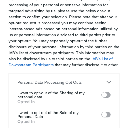
Π. Μαρινάκης: «Το δημογραφικό δεν μπορεί να
processing of your personal or sensitive information for
περιμένει»
targeted advertising by us, please use the below opt-out
09/08/2026 - 14:34
ΠΟΛΙΤΙΚΗ
section to confirm your selection. Please note that after your
opt-out request is processed you may continue seeing
Ε. Τουρνάς: Πάνω από 400 πυρκαγιές σε δέκα
interest-based ads based on personal information utilized by
ημέρες - Σε επιφυλακή ο κρατικός μηχανισμός
us or personal information disclosed to third parties prior to
09/08/2026 - 14:17
ΠΟΛΙΤΙΚΗ
your opt-out. You may separately opt-out of the further
disclosure of your personal information by third parties on the
Εξαγωγές: Η Ελλάδα κερδίζει τους Ευρωπαίους
IAB’s list of downstream participants. This information may
ανταγωνιστές – Άνοδος μεριδίων σε 9 από 11
also be disclosed by us to third parties on the
IAB’s List of
κλάδους (Εθνική Τράπεζα)
Downstream Participants
that may further disclose it to other
third parties.
09/08/2026 - 13:51
ΟΙΚΟΝΟΜΙΑ
Προς εκτύπωση το πολλαπλό βιβλίο - «Σύγχρονο
Personal Data Processing Opt Outs
εκπαιδευτικό υλικό, τόσο σε έντυπη όσο και σε
I want to opt-out of the Sharing of my
ηλεκτρονική μορφή»
personal data.
Opted In
09/08/2026 - 13:24
ΕΛΛΑΔΑ
Γερμανία: Το Βερολίνο θα επεκτείνει την έρευνα για
I want to opt-out of the Sale of my
Personal Data.
την ασφάλεια από τα drones μετά το περιστατικό σε
Opted In
αεροδρόμιο