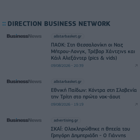
DIRECTION BUSINESS NETWORK
allstarbasket.gr
ΠΑΟΚ: Στη Θεσσαλονίκη οι Ναζ
Μήτρου-Λονγκ, Τρέβορ Χάντζινς και
Κάιλ Αλεξάντερ (pics & vids)
09/08/2026 - 20:39
allstarbasket.gr
Εθνική Παίδων: Κόντρα στη Σλοβενία
την Τρίτη στο πρώτο νοκ-άουτ
09/08/2026 - 19:19
advertising.gr
ΣΚΑΪ: Ολοκληρώθηκε η θητεία του
Γρηγόρη Δημητριάδη - Ο Γιάννης