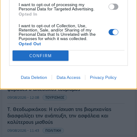
I want to opt-out of processing my
09/08/2026 - 12:57
ΚΟΣΜΟΣ
Personal Data for Targeted Advertising.
Opted In
Αυξημένη η επιβατική κίνηση από το λιμάνι του
Πειραιά – Περίπου 60.000 ταξίδεψαν Παρασκευή
I want to opt-out of Collection, Use,
και Σάββατο
Retention, Sale, and/or Sharing of my
Personal Data that Is Unrelated with the
09/08/2026 - 12:33
ΕΛΛΑΔΑ
Purposes for which it was collected.
Opted Out
Από τη Δυτική Αττική στη Νότια Γαλλία : Οι εμπειρίες
Ελλήνων και Γάλλων πυροσβεστών από τα πύρινα
CONFIRM
μέτωπα
09/08/2026 - 12:08
ΚΟΣΜΟΣ
Data Deletion
Data Access
Privacy Policy
Δεύτερη πηγή εισοδήματος για τους επαγγελματίες
ψαράδες ο αλιευτικός τουρισμός
09/08/2026 - 12:08
ΤΟΥΡΙΣΜΟΣ
Τ. Θεοδωρικάκος: Η ενίσχυση της βιομηχανίας
διασφαλίζει την ανάπτυξη, την ασφάλεια και
καλύτερους μισθούς
09/08/2026 - 11:43
ΠΟΛΙΤΙΚΗ