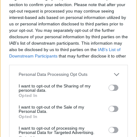
Ε. Τουρνάς: Πάνω από 400 πυρκαγιές σε δέκα
section to confirm your selection. Please note that after your
ημέρες - Σε επιφυλακή ο κρατικός μηχανισμός
opt-out request is processed you may continue seeing
09/08/2026 - 14:17
ΠΟΛΙΤΙΚΗ
interest-based ads based on personal information utilized by
us or personal information disclosed to third parties prior to
Εξαγωγές: Η Ελλάδα κερδίζει τους Ευρωπαίους
your opt-out. You may separately opt-out of the further
ανταγωνιστές – Άνοδος μεριδίων σε 9 από 11
disclosure of your personal information by third parties on the
κλάδους (Εθνική Τράπεζα)
IAB’s list of downstream participants. This information may
09/08/2026 - 13:51
ΟΙΚΟΝΟΜΙΑ
also be disclosed by us to third parties on the
IAB’s List of
Downstream Participants
that may further disclose it to other
Προς εκτύπωση το πολλαπλό βιβλίο - «Σύγχρονο
third parties.
εκπαιδευτικό υλικό, τόσο σε έντυπη όσο και σε
ηλεκτρονική μορφή»
Personal Data Processing Opt Outs
09/08/2026 - 13:24
ΕΛΛΑΔΑ
I want to opt-out of the Sharing of my
personal data.
Γερμανία: Το Βερολίνο θα επεκτείνει την έρευνα για
Opted In
την ασφάλεια από τα drones μετά το περιστατικό σε
αεροδρόμιο
I want to opt-out of the Sale of my
Personal Data.
09/08/2026 - 12:57
ΚΟΣΜΟΣ
Opted In
Αυξημένη η επιβατική κίνηση από το λιμάνι του
I want to opt-out of processing my
Personal Data for Targeted Advertising.
Πειραιά – Περίπου 60.000 ταξίδεψαν Παρασκευή