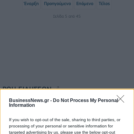
Έναρξη
Προηγούμενο
Επόμενο
Τέλος
Σελίδα 5 από 45
ΡΟΗ ΕΙΔΗΣΕΩΝ
BusinessNews.gr -
Do Not Process My Personal
Information
Π. Μαρινάκης: «Το δημογραφικό δεν μπορεί να
περιμένει»
If you wish to opt-out of the sale, sharing to third parties, or
09/08/2026 - 14:34
ΠΟΛΙΤΙΚΗ
processing of your personal or sensitive information for
targeted advertising by us, please use the below opt-out