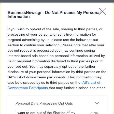
BusinessNews.gr -
Do Not Process My Personal
ΔΗΜΟΦΙΛΗ
Information
If you wish to opt-out of the sale, sharing to third parties, or
Όμιλος ΔΕΗ: Νέα συμφωνία για χαρτοφυλάκιο
processing of your personal or sensitive information for
έργων ΑΠΕ άνω των 2 GW σε Πολωνία και
targeted advertising by us, please use the below opt-out
Ουγγαρία
section to confirm your selection. Please note that after your
opt-out request is processed you may continue seeing
08/08/2026 - 10:26
ΕΝΕΡΓΕΙΑ
interest-based ads based on personal information utilized by
Ελληνική Αναπτυξιακή Τράπεζα: Με «προίκα» 2
us or personal information disclosed to third parties prior to
δισ. ευρώ ανοίγει δρόμο για δάνεια έως 5 δισ. σε
your opt-out. You may separately opt-out of the further
μικρομεσαίες
disclosure of your personal information by third parties on the
IAB’s list of downstream participants. This information may
08/08/2026 - 11:22
ΤΡΑΠΕΖΕΣ
also be disclosed by us to third parties on the
IAB’s List of
Χρηματιστήριο Αθηνών: Εβδομαδιαία άνοδος
Downstream Participants
that may further disclose it to other
1,76%, κέρδη 23,31% από τις αρχές του έτους
third parties.
08/08/2026 - 12:36
ΟΙΚΟΝΟΜΙΑ
Personal Data Processing Opt Outs
5G παντού, 6G στον ορίζοντα: Πού βρίσκεται η
I want to opt-out of the Sharing of my