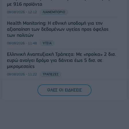
με 916 προϊόντα
08/08/2026 - 12:12
ΛΙΑΝΕΜΠΟΡΙΟ
Health Monitoring: Η εθνική υποδομή για την
αξιοποίηση των δεδομένων υγείας προς όφελος
των πολιτών
08/08/2026 - 11:48
ΥΓΕΙΑ
Ελληνική Αναπτυξιακή Τράπεζα: Με «προίκα» 2 δισ.
ευρώ ανοίγει δρόμο για δάνεια έως 5 δισ. σε
μικρομεσαίες
08/08/2026 - 11:22
ΤΡΑΠΕΖΕΣ
5G παντού, 6G στον ορίζοντα: Πού βρίσκεται η
ΟΛΕΣ ΟΙ ΕΙΔΗΣΕΙΣ
Ελλάδα στη μεγάλη τεχνολογική μετάβαση
08/08/2026 - 10:54
ΤΕΧΝΟΛΟΓΙΑ