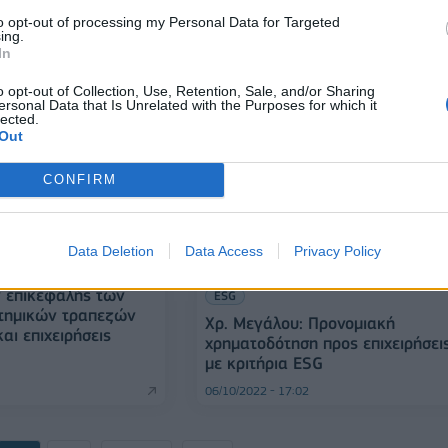
αλλάξουν την οικονομία
to opt-out of processing my Personal Data for Targeted
ing.
29/04/2023 - 11:19
In
o opt-out of Collection, Use, Retention, Sale, and/or Sharing
ersonal Data that Is Unrelated with the Purposes for which it
lected.
Out
CONFIRM
Data Deletion
Data Access
Privacy Policy
ν επικεφαλής των
ESG
τημικών τραπεζών
Χρ. Μεγάλου: Προνομιακή
και επιχειρήσεις
χρηματοδότηση προς επιχειρήσει
με κριτήρια ESG
06/10/2022 - 17:02