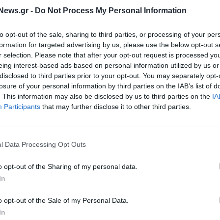
News.gr -
Do Not Process My Personal Information
ΤΡΑΠΕΖΕΣ
αιώς): Επιστροφή
Μεγάλου (Πειραιώς): Θα πετύχο
to opt-out of the sale, sharing to third parties, or processing of your per
τητα τα μερίσματα -
και την ερχόμενη τριετία τους
formation for targeted advertising by us, please use the below opt-out s
ίωση του Cost of
στόχους μας - Τι είπε για το μέρ
r selection. Please note that after your opt-out request is processed y
eing interest-based ads based on personal information utilized by us or
15/02/2024 - 07:10
disclosed to third parties prior to your opt-out. You may separately opt-
losure of your personal information by third parties on the IAB’s list of
. This information may also be disclosed by us to third parties on the
IA
Participants
that may further disclose it to other third parties.
l Data Processing Opt Outs
o opt-out of the Sharing of my personal data.
In
Εφικτή η μετάβαση σε
ΠΡΟΣΩΠΑ
 χωρίς εκπομπές
o opt-out of the Sale of my Personal Data.
Μεγάλου (Πειραιώς): Ερχονται
In
επενδύσεις €120-150 δισ. που 