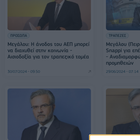
ΠΡΟΣΩΠΑ
ΤΡΑΠΕΖΕΣ
Μεγάλου: Η άνοδος του ΑΕΠ μπορεί
Μεγάλου (Πειρ
να διαχυθεί στην κοινωνία -
Snappi για επ
Αισιοδοξία για τον τραπεζικό τομέα
- Αναδιαμορφώ
προμηθειών
30/07/2024 - 09:50
29/06/2024 - 07:14