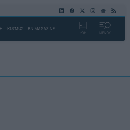
ΚΗ
ΚΟΣΜΟΣ
BN MAGAZINE
ΡΟΗ
ΜΕΝΟΥ