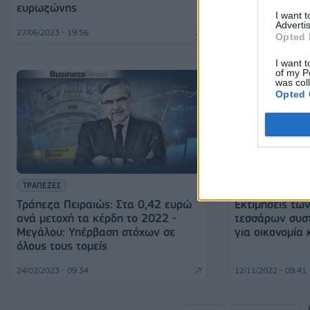
ευρωζώνης
I want 
Advertis
27/06/2023 - 19:56
07/06/2023 - 14:31
Opted 
I want t
of my P
was col
Opted 
ΤΡΑΠΕΖΕΣ
ΟΙΚΟΝΟΜΙΑ
Τράπεζα Πειραιώς: Στα 0,42 ευρώ
Εκτιμήσεις τω
ανά μετοχή τα κέρδη το 2022 -
τεσσάρων συσ
Μεγάλου: Υπέρβαση στόχων σε
για οικονομία 
όλους τους τομείς
24/02/2023 - 09:34
12/11/2022 - 09:41