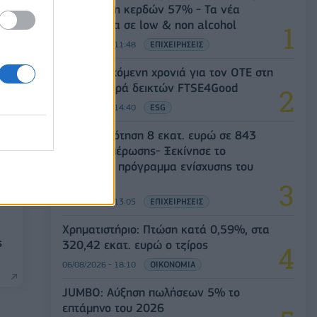
και αύξηση κερδών 57% - Τα νέα
στοιχήματα σε low & non alcohol
06/08/2026 - 11:48
ΕΠΙΧΕΙΡΗΣΕΙΣ
18η συνεχόμενη χρονιά για τον ΟΤΕ στη
διεθνή σειρά δεικτών FTSE4Good
06/08/2026 - 14:40
ESG
Χρηματοδότηση 8 εκατ. ευρώ σε 843
μέσα ενημέρωσης- Ξεκίνησε το
πενταετές πρόγραμμα ενίσχυσης του
Τύπου
06/08/2026 - 13:05
ΕΠΙΧΕΙΡΗΣΕΙΣ
Χρηματιστήριο: Πτώση κατά 0,59%, στα
ς
320,42 εκατ. ευρώ ο τζίρος
06/08/2026 - 18:10
ΟΙΚΟΝΟΜΙΑ
JUMBO: Αύξηση πωλήσεων 5% το
επτάμηνο του 2026