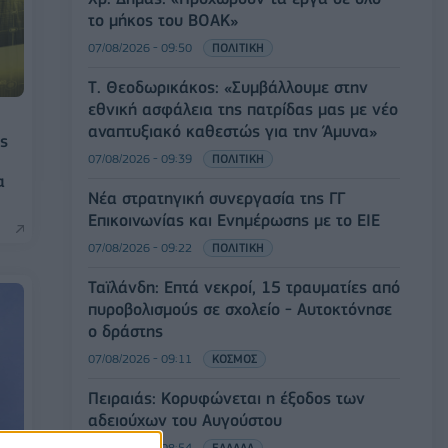
το μήκος του ΒΟΑΚ»
07/08/2026 - 09:50
ΠΟΛΙΤΙΚΗ
Τ. Θεοδωρικάκος: «Συμβάλλουμε στην
εθνική ασφάλεια της πατρίδας μας με νέο
αναπτυξιακό καθεστώς για την Άμυνα»
ις
07/08/2026 - 09:39
ΠΟΛΙΤΙΚΗ
α
Νέα στρατηγική συνεργασία της ΓΓ
Επικοινωνίας και Ενημέρωσης με το ΕΙΕ
07/08/2026 - 09:22
ΠΟΛΙΤΙΚΗ
Ταϊλάνδη: Επτά νεκροί, 15 τραυματίες από
πυροβολισμούς σε σχολείο - Αυτοκτόνησε
ο δράστης
07/08/2026 - 09:11
ΚΟΣΜΟΣ
Πειραιάς: Κορυφώνεται η έξοδος των
αδειούχων του Αυγούστου
07/08/2026 - 08:54
ΕΛΛΑΔΑ