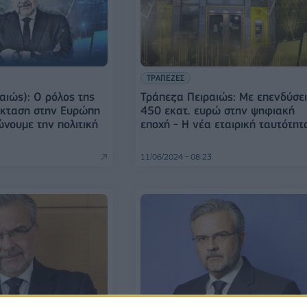
ΤΡΑΠΕΖΕΣ
αιώς): Ο ρόλος της
Τράπεζα Πειραιώς: Με επενδύσε
έκταση στην Ευρώπη
450 εκατ. ευρώ στην ψηφιακή
νουμε την πολιτική
εποχή - Η νέα εταιρική ταυτότητ
11/06/2024 - 08:23