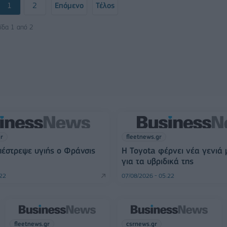
1
2
Επόμενο
Τέλος
ίδα 1 από 2
gr
fleetnews.gr
πέστρεψε υγιής ο Φράνσις
Η Toyota φέρνει νέα γενιά
για τα υβριδικά της
:22
07/08/2026 - 05:22
fleetnews.gr
csrnews.gr