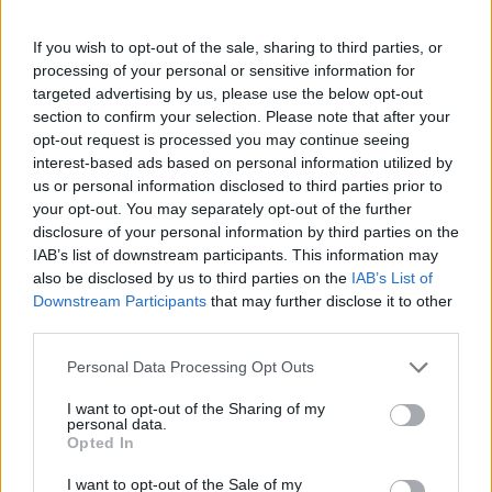
ΔΗΜΟΦΙΛΗ
If you wish to opt-out of the sale, sharing to third parties, or
processing of your personal or sensitive information for
targeted advertising by us, please use the below opt-out
Έρευνα ΕΟΤ: Η Ελλάδα στις κορυφαίες επιλογές
section to confirm your selection. Please note that after your
των Ευρωπαίων ταξιδιωτών
opt-out request is processed you may continue seeing
07/08/2026 - 10:56
ΤΟΥΡΙΣΜΟΣ
interest-based ads based on personal information utilized by
us or personal information disclosed to third parties prior to
Υψηλός κίνδυνος πυρκαγιάς σήμερα σε Αττική,
your opt-out. You may separately opt-out of the further
Κρήτη, Πελοπόννησο, Εύβοια και νησιά του Αιγαίου
disclosure of your personal information by third parties on the
07/08/2026 - 08:30
ΕΛΛΑΔΑ
IAB’s list of downstream participants. This information may
also be disclosed by us to third parties on the
IAB’s List of
Χρηματιστήριο: Στις 2.618,95 μονάδες ο Γενικός
Downstream Participants
that may further disclose it to other
Δείκτης Τιμών, με άνοδο 0,40%
third parties.
07/08/2026 - 13:07
ΟΙΚΟΝΟΜΙΑ
Personal Data Processing Opt Outs
Χρ. Δήμας: «Προχωρούν τα έργα σε όλο το μήκος
I want to opt-out of the Sharing of my
του ΒΟΑΚ»
personal data.
Opted In
07/08/2026 - 09:50
ΠΟΛΙΤΙΚΗ
Ατρόμητος και Novibet συνεχίζουν μαζί:
I want to opt-out of the Sale of my