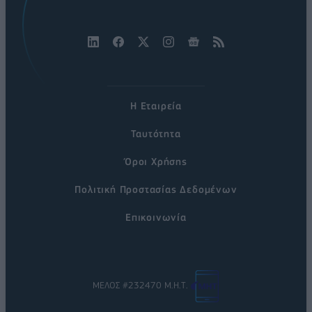
Η Εταιρεία
Ταυτότητα
Όροι Χρήσης
Πολιτική Προστασίας Δεδομένων
Επικοινωνία
ΜΕΛΟΣ #232470 Μ.Η.Τ.