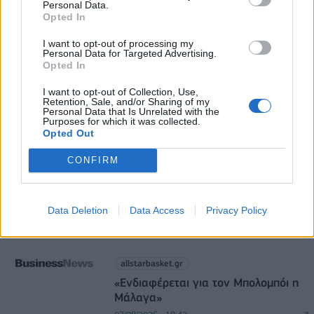
Personal Data.
Ανανέωση της συνεργασίας τους μέχρι το 2028
Opted In
07/08/2026 - 11:50
ΑΘΛΗΤΙΣΜΟΣ
I want to opt-out of processing my
Personal Data for Targeted Advertising.
Opted In
I want to opt-out of Collection, Use,
Retention, Sale, and/or Sharing of my
Personal Data that Is Unrelated with the
Purposes for which it was collected.
Opted Out
DIRECTION BUSINESS NETWORK
CONFIRM
allstarbasket.gr
Ο Ένες Καντέρ θέλει να δηλώσει
συμμετοχή στο WNBA!
Data Deletion
Data Access
Privacy Policy
07/08/2026 - 19:58
allstarbasket.gr
«Ενδιαφέρεται για τον Μπολομπόι η
Μάλαγα»