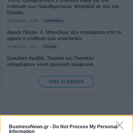
ενίσχυση των Πολυθεματικών Φεστιβάλ σε όλη την
Ελλάδα
07/08/2026 - 14:34
ΟΙΚΟΝΟΜΙΑ
Άρειος Πάγος- Ε. Μπακέλας: Δεν ανασύρεται από το
αρχείο η υπόθεση των υποκλοπών
07/08/2026 - 14:11
ΕΛΛΑΔΑ
Σαουδική Αραβία, Τουρκία και Πακιστάν
υπογράφουν κοινή αμυντική συμφωνία
07/08/2026 - 13:47
ΚΟΣΜΟΣ
ΟΛΕΣ ΟΙ ΕΙΔΗΣΕΙΣ
BusinessNews.gr -
Do Not Process My Personal
Information