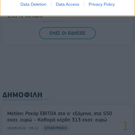
Data Deletion
Data Access
Privacy Policy
Συνάλλαγμα: Το ευρώ υποχωρεί κατά 0,11%, στα
1,1541 δολάρια
06/08/2026 - 14:59
ΟΙΚΟΝΟΜΙΑ
ΟΛΕΣ ΟΙ ΕΙΔΗΣΕΙΣ
ΔΗΜΟΦΙΛΗ
Metlen: Ρεκόρ EBITDA στο α' εξάμηνο, στα 550
εκατ. ευρώ – Καθαρά κέρδη 313 εκατ. ευρώ
06/08/2026 - 09:12
ΕΠΙΧΕΙΡΗΣΕΙΣ