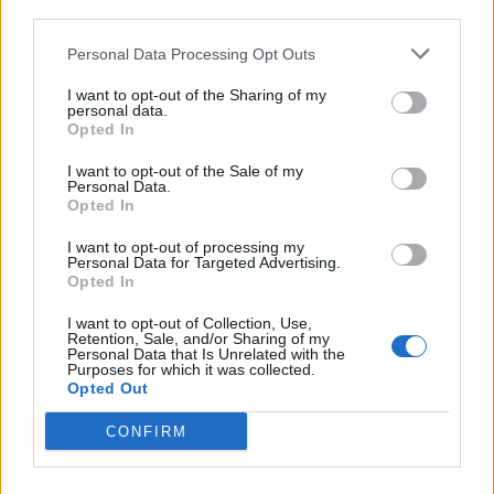
Eurobank: Εξελίξεις και προοπτικές στις αγορές
third parties.
πετρελαίου και φυσικού αερίου στην Ευρώπη
Personal Data Processing Opt Outs
06/08/2026 - 16:20
ΕΝΕΡΓΕΙΑ
Οι ελληνικές scale-ups επιχειρήσεις στρέφονται
I want to opt-out of the Sharing of my
personal data.
στην ανάπτυξη - Μεγαλύτερη πρόκληση η
Opted In
προσέλκυση πελατών
I want to opt-out of the Sale of my
06/08/2026 - 15:56
ΕΠΙΧΕΙΡΗΣΕΙΣ
Personal Data.
Opted In
Χρηματιστήριο: Στις 2.627,95 μονάδες ο Γενικός
Δείκτης Τιμών, με άνοδο 0,15%
I want to opt-out of processing my
Personal Data for Targeted Advertising.
06/08/2026 - 15:46
ΟΙΚΟΝΟΜΙΑ
Opted In
ΥΠΑΑΤ: Αποζημιώσεις 38,1 εκατ. ευρώ σε
I want to opt-out of Collection, Use,
κτηνοτρόφους για ευλογιά, πανώλη και αφθώδη
Retention, Sale, and/or Sharing of my
Personal Data that Is Unrelated with the
πυρετό
Purposes for which it was collected.
Opted Out
06/08/2026 - 15:33
ΟΙΚΟΝΟΜΙΑ
Στ. Παπασταύρου: Άμεσα αντιδιαβρωτικά έργα στη
CONFIRM
Δυτική Αττική
06/08/2026 - 15:17
ΠΟΛΙΤΙΚΗ