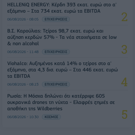
HELLENiQ ENERGY: Κέρδη 393 εκατ. ευρώ στο α'
εξάμηνο – Στα 734 εκατ. ευρώ τα EBITDA
06/08/2026 - 08:05
ΕΠΙΧΕΙΡΗΣΕΙΣ
Β.Σ. Καρούλιας: Τζίρος 98,7 εκατ. ευρώ και
αύξηση κερδών 57% - Τα νέα στοιχήματα σε low
& non alcohol
06/08/2026 - 11:48
ΕΠΙΧΕΙΡΗΣΕΙΣ
Viohalco: Αυξημένος κατά 14% ο τζίρος στο α'
εξάμηνο, στα 4,3 δισ. ευρώ – Στα 446 εκατ. ευρώ
τα EBITDA
06/08/2026 - 08:23
ΕΠΙΧΕΙΡΗΣΕΙΣ
Ρωσία: Η Μόσχα δηλώνει ότι κατέρριψε 605
ουκρανικά drones τη νύχτα - Ελαφρές ζημιές σε
αποθήκη της Wildberries
06/08/2026 - 10:30
ΚΟΣΜΟΣ