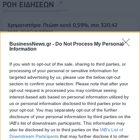
ΡΟΗ ΕΙΔΗΣΕΩΝ
Χρηματιστήριο: Πτώση κατά 0,59%, στα 320,42
εκατ. ευρώ ο τζίρος
06/08/2026 - 18:10
ΟΙΚΟΝΟΜΙΑ
BusinessNews.gr -
Do Not Process My Personal
Information
ΟΠΕΚΑ: Αύριο η δεύτερη πληρωμή των δικαιούχων
του Λογαριασμού Αγροτικής Εστίας
If you wish to opt-out of the sale, sharing to third parties, or
06/08/2026 - 17:40
ΟΙΚΟΝΟΜΙΑ
processing of your personal or sensitive information for
targeted advertising by us, please use the below opt-out
Κυβερνητική Επιτροπή Βιομηχανίας- Κ. Μητσοτάκης:
section to confirm your selection. Please note that after your
Στρατηγική προτεραιότητα η ενίσχυση της
opt-out request is processed you may continue seeing
βιομηχανίας
interest-based ads based on personal information utilized by
06/08/2026 - 17:18
ΠΟΛΙΤΙΚΗ
us or personal information disclosed to third parties prior to
your opt-out. You may separately opt-out of the further
Από τις 28 Αυγούστου η ψηφιακή ενεργοποίηση της
disclosure of your personal information by third parties on the
Κάρτας Αγρότη μέσω της ΕΑΕ 2026
IAB’s list of downstream participants. This information may
06/08/2026 - 16:51
ΟΙΚΟΝΟΜΙΑ
also be disclosed by us to third parties on the
IAB’s List of
Downstream Participants
that may further disclose it to other