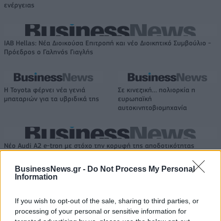
ενέργειας
IAB Hellas: Νέα Διοικούσα Επιτροπή και νέο Διοικητικό Συμβούλιο -
Πρόεδρος ο Γαληνός Γιαγλής
Η Toyota φέρνει νέα γενιά
Σε κινεζική… πολιορκία η
μπαταριών για τα υβριδικά της
ευρωπαϊκή
αυτοκινητοβιομηχανία
Νέο Audi A2 e-tron με στόχο την κορυφή της αποδοτικότητας
BusinessNews.gr -
Do Not Process My Personal
Information
Ευρωπαϊκό Κορασίδων: Άνετη
Γιαννακόπουλος: «Όταν σου
νίκη της Ελλάδας στην
ρίχνουν μια πέτρα, τους
If you wish to opt-out of the sale, sharing to third parties, or
πρεμιέρα, 78-36 την Ιρλανδία
καταστρέφεις» (vid)
processing of your personal or sensitive information for