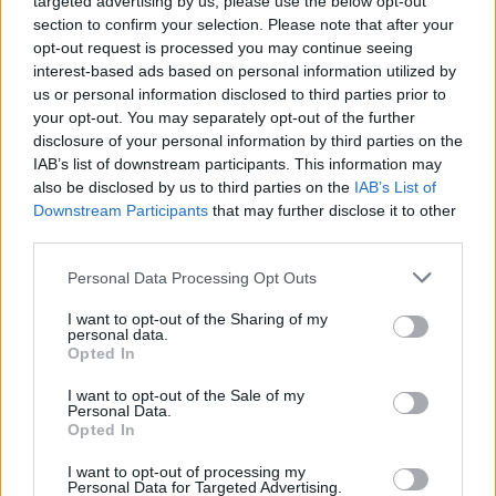
targeted advertising by us, please use the below opt-out
section to confirm your selection. Please note that after your
ΕΛΣΤΑΤ: Στο 3,4% υποχώρησε ο πληθωρισμός τον Ιούλιο
opt-out request is processed you may continue seeing
interest-based ads based on personal information utilized by
us or personal information disclosed to third parties prior to
your opt-out. You may separately opt-out of the further
disclosure of your personal information by third parties on the
Χρηματοδότηση 8 εκατ. ευρώ
Metlen: Ρεκόρ EBITDA στο α'
IAB’s list of downstream participants. This information may
σε 843 μέσα ενημέρωσης-
εξάμηνο, στα 550 εκατ. ευρώ –
also be disclosed by us to third parties on the
IAB’s List of
Ξεκίνησε το πενταετές
Καθαρά κέρδη 313 εκατ. ευρώ
Downstream Participants
that may further disclose it to other
πρόγραμμα ενίσχυσης του
Τύπου
third parties.
Personal Data Processing Opt Outs
Η Chery επενδύει 75 εκατ. δολάρια στην KG Mobility
I want to opt-out of the Sharing of my
personal data.
Opted In
I want to opt-out of the Sale of my
Το FIAT 500 Hybrid τώρα από
Ατρόμητος και Novibet
Personal Data.
18.990 ευρώ
συνεχίζουν μαζί: Ανανέωση της
Opted In
συνεργασίας τους μέχρι το
2028
I want to opt-out of processing my
Personal Data for Targeted Advertising.