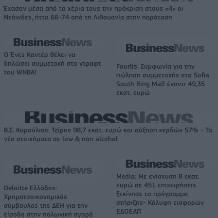
Έχασαν μέσα από τα χέρια τους την πρόκριση στους «4» οι
Νεάνιδες, ήττα 66-74 από τη Λιθουανία στην παράταση
Ο Ένες Καντέρ θέλει να
δηλώσει συμμετοχή στο ντραφτ
Fourlis: Συμφωνία για την
του WNBA!
πώληση συμμετοχής στο Sofia
South Ring Mall έναντι 49,35
εκατ. ευρώ
Β.Σ. Καρούλιας: Τζίρος 98,7 εκατ. ευρώ και αύξηση κερδών 57% - Τα
νέα στοιχήματα σε low & non alcohol
Media: Με ενίσχυση 8 εκατ.
ευρώ σε 451 επιχειρήσεις
Deloitte Ελλάδος:
ξεκίνησε το πρόγραμμα
Χρηματοοικονομικός
στήριξης- Κάλυψη εισφορών
σύμβουλος της ΔΕΗ για την
ΕΔΟΕΑΠ
είσοδο στην πολωνική αγορά