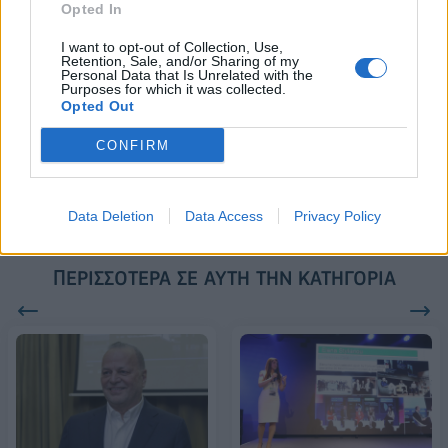
Opted In
18η συνεχόμενη χρονιά για τον ΟΤΕ στη διεθνή σειρά δεικτών
I want to opt-out of Collection, Use,
Retention, Sale, and/or Sharing of my
FTSE4Good
Personal Data that Is Unrelated with the
Purposes for which it was collected.
Opted Out
Alpha Bank: Για πρώτη φορά το Αρχαίο Θέατρο Επιδαύρου άνοιξε τις
CONFIRM
πύλες του σε όλους
Data Deletion
Data Access
Privacy Policy
ΠΕΡΙΣΣΌΤΕΡΑ ΣΕ ΑΥΤΉ ΤΗΝ ΚΑΤΗΓΟΡΊΑ