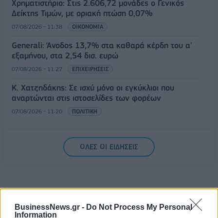
Χρηματιστήριο: Στις 2.606,72 μονάδες ο Γενικός
Δείκτης Τιμών, με οριακή πτώση 0,07%
07/08/2026 - 11:38
ΟΙΚΟΝΟΜΙΑ
Generali: Άνοδος 13,7% στα καθαρά κέρδη του α'
εξαμήνου, στα 2,54 δισ. ευρώ
07/08/2026 - 11:27
ΕΠΙΧΕΙΡΗΣΕΙΣ
Κ. Χατζηδάκης: Σε ισχύ μόνο οι εγκύκλιοι που
αναρτώνται στις ιστοσελίδες των φορέων
07/08/2026 - 11:20
ΠΟΛΙΤΙΚΗ
ΟΛΕΣ ΟΙ ΕΙΔΗΣΕΙΣ
BusinessNews.gr -
Do Not Process My Personal
Information