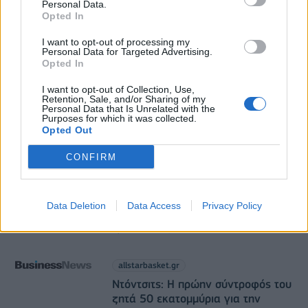
Personal Data.
ΥΠΑΑΤ: Αποζημιώσεις 38,1 εκατ. ευρώ σε
Opted In
κτηνοτρόφους για ευλογιά, πανώλη και αφθώδη
πυρετό
I want to opt-out of processing my
Personal Data for Targeted Advertising.
06/08/2026 - 15:33
ΟΙΚΟΝΟΜΙΑ
Opted In
I want to opt-out of Collection, Use,
Retention, Sale, and/or Sharing of my
Personal Data that Is Unrelated with the
Purposes for which it was collected.
Opted Out
CONFIRM
allstarbasket.gr
Ιαπωνική... για τέταρτο σερί χρόνο η
Data Deletion
Data Access
Privacy Policy
Καρδίτσα
07/08/2026 - 09:44
allstarbasket.gr
Ντόντσιτς: Η πρώην σύντροφός του
ζητά 50 εκατομμύρια για την