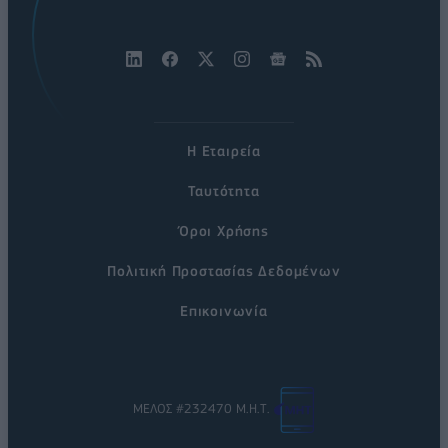
Η Εταιρεία
Ταυτότητα
Όροι Χρήσης
Πολιτική Προστασίας Δεδομένων
Επικοινωνία
ΜΕΛΟΣ #232470 Μ.Η.Τ.