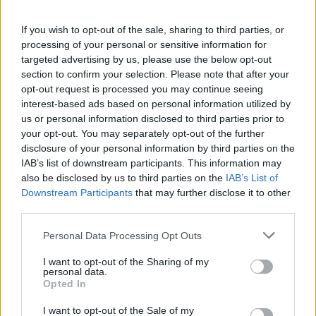
If you wish to opt-out of the sale, sharing to third parties, or
ΔΗΜΟΦΙΛΗ
processing of your personal or sensitive information for
targeted advertising by us, please use the below opt-out
section to confirm your selection. Please note that after your
18η συνεχόμενη χρονιά για τον ΟΤΕ στη διεθνή
opt-out request is processed you may continue seeing
σειρά δεικτών FTSE4Good
interest-based ads based on personal information utilized by
us or personal information disclosed to third parties prior to
06/08/2026 - 14:40
ESG
your opt-out. You may separately opt-out of the further
Χρηματιστήριο: Πτώση κατά 0,59%, στα 320,42
disclosure of your personal information by third parties on the
εκατ. ευρώ ο τζίρος
IAB’s list of downstream participants. This information may
also be disclosed by us to third parties on the
IAB’s List of
06/08/2026 - 18:10
ΟΙΚΟΝΟΜΙΑ
Downstream Participants
that may further disclose it to other
Eurobank: Εξελίξεις και προοπτικές στις αγορές
third parties.
πετρελαίου και φυσικού αερίου στην Ευρώπη
Personal Data Processing Opt Outs
06/08/2026 - 16:20
ΕΝΕΡΓΕΙΑ
I want to opt-out of the Sharing of my
Aegean: Νέο ιστορικό ρεκόρ με πάνω από 2 εκατ.
personal data.
επιβάτες τον Ιούλιο
Opted In
06/08/2026 - 14:00
ΤΟΥΡΙΣΜΟΣ
I want to opt-out of the Sale of my