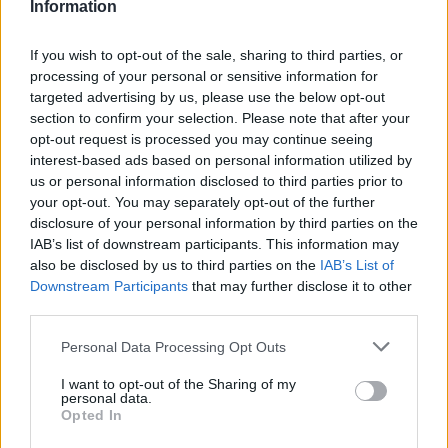
Information
If you wish to opt-out of the sale, sharing to third parties, or
processing of your personal or sensitive information for
targeted advertising by us, please use the below opt-out
ΔΗΜΟΦΙΛΗ
section to confirm your selection. Please note that after your
opt-out request is processed you may continue seeing
interest-based ads based on personal information utilized by
Η Vendora επεκτείνεται σε 27 χώρες της
us or personal information disclosed to third parties prior to
Ευρωπαϊκή 'Ενωσης
your opt-out. You may separately opt-out of the further
05/08/2026 - 10:52
ΕΠΙΧΕΙΡΗΣΕΙΣ
disclosure of your personal information by third parties on the
IAB’s list of downstream participants. This information may
SpaceX: Άλμα 92% στα έσοδα του α' τριμήνου στα
also be disclosed by us to third parties on the
IAB’s List of
7,8 δισ. δολάρια
Downstream Participants
that may further disclose it to other
05/08/2026 - 08:44
ΤΕΧΝΟΛΟΓΙΑ
third parties.
Evergood: Άγγιξε τα 300 εκατ. ο τζίρος- Στα 10
Personal Data Processing Opt Outs
εκατ. ευρώ το τίμημα για το 60% του Jackaroo
I want to opt-out of the Sharing of my
05/08/2026 - 12:50
ΕΠΙΧΕΙΡΗΣΕΙΣ
personal data.
Opted In
Alpha Bank: Για πρώτη φορά το Αρχαίο Θέατρο