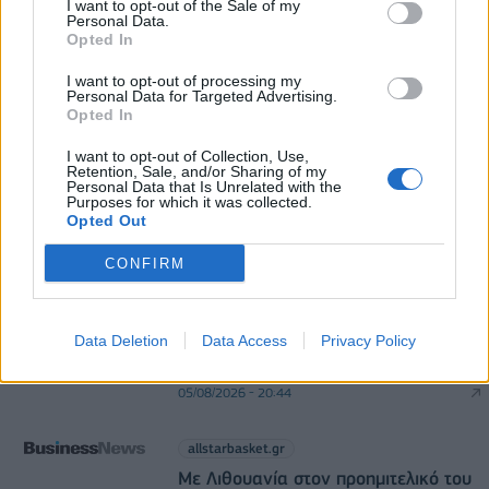
Επιδαύρου άνοιξε τις πύλες του σε όλους
I want to opt-out of the Sale of my
Personal Data.
05/08/2026 - 12:41
ESG
Opted In
Παπουτσάνης: Καθαρά κέρδη 3,4 εκατ. ευρώ στο
I want to opt-out of processing my
α΄ εξάμηνο – Στα 40,7 εκατ. ευρώ ο τζίρος
Personal Data for Targeted Advertising.
Opted In
05/08/2026 - 08:01
ΕΠΙΧΕΙΡΗΣΕΙΣ
I want to opt-out of Collection, Use,
Retention, Sale, and/or Sharing of my
Personal Data that Is Unrelated with the
Purposes for which it was collected.
Opted Out
CONFIRM
allstarbasket.gr
Data Deletion
Data Access
Privacy Policy
Στο Κάνσας Στέιτ η Τζωάνα
Ταμπάκου (pic)
05/08/2026 - 20:44
allstarbasket.gr
Με Λιθουανία στον προημιτελικό του