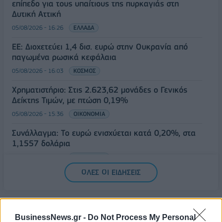
επίπεδο για τους υπαίτιους της πυρκαγιάς στη
Δυτική Αττική
05/08/2026 - 16:26
ΕΛΛΑΔΑ
ΕΕ: Διοχετεύει 1,4 δισ. ευρώ στην Ουκρανία από
παγωμένα ρωσικά κεφάλαια
05/08/2026 - 16:03
ΚΟΣΜΟΣ
Χρηματιστήριο: Στις 2.623,62 μονάδες ο Γενικός
Δείκτης Τιμών, με πτώση 0,19%
05/08/2026 - 15:36
ΟΙΚΟΝΟΜΙΑ
Συνάλλαγμα: Το ευρώ ενισχύεται κατά 0,20%, στα
1,1557 δολάρια
05/08/2026 - 15:28
ΟΙΚΟΝΟΜΙΑ
ΟΛΕΣ ΟΙ ΕΙΔΗΣΕΙΣ
BusinessNews.gr -
Do Not Process My Personal