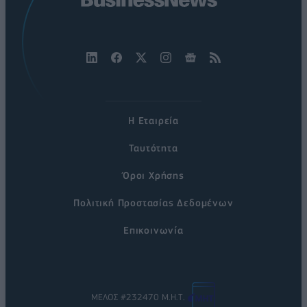
Η Εταιρεία
Ταυτότητα
Όροι Χρήσης
Πολιτική Προστασίας Δεδομένων
Επικοινωνία
ΜΕΛΟΣ #232470 Μ.Η.Τ.