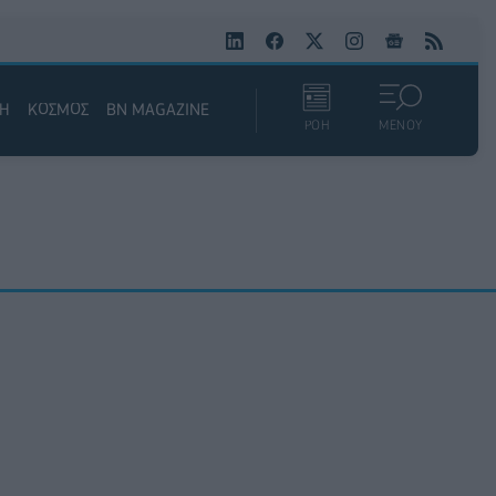
ΚΗ
ΚΟΣΜΟΣ
BN MAGAZINE
ΡΟΗ
ΜΕΝΟΥ