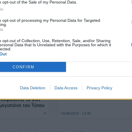
o opt-out of the Sale of my Personal Data.
Ελλάδα το 2023
In
28/08/2023 - 07:35
to opt-out of processing my Personal Data for Targeted
ing.
In
o opt-out of Collection, Use, Retention, Sale, and/or Sharing
ersonal Data that Is Unrelated with the Purposes for which it
lected.
Out
CONFIRM
ΕΛΛΑΔΑ
Σε ύφεση η πυρκαγιά στην
Data Deletion
Data Access
Privacy Policy
Κεφαλονιά - Δεν υπάρχουν ενερ
εστίες
 Κεφαλονιά το γιοτ
μεγιστάνα του Τύπου
14/08/2023 - 12:45