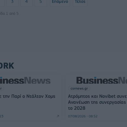
3
4
5
Επόμενο
Τέλος
ίδα 1 από 5
ORK
gr
csrnews.gr
 την Παρί ο Ντάλτον Χομς
Ατρόμητος και Novibet συνε
Ανανέωση της συνεργασίας 
το 2028
:23
07/08/2026 - 08:52