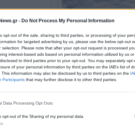
θμιση των
ΕΠΙΧΕΙΡΗΣΕΙΣ
ιασυνδέσεων
News.gr -
Do Not Process My Personal Information
ακύνθου και
ΙΤΑ Airways: Ενισχύει το πρόγρα
της το 2024 με περισσότερες
to opt-out of the sale, sharing to third parties, or processing of your per
πτήσεις για τα ελληνικά νησιά
formation for targeted advertising by us, please use the below opt-out s
28/11/2023 - 11:12
r selection. Please note that after your opt-out request is processed y
eing interest-based ads based on personal information utilized by us or
disclosed to third parties prior to your opt-out. You may separately opt-
losure of your personal information by third parties on the IAB’s list of
. This information may also be disclosed by us to third parties on the
IA
Participants
that may further disclose it to other third parties.
l Data Processing Opt Outs
ΕΠΙΧΕΙΡΗΣΕΙΣ
o opt-out of the Sharing of my personal data.
ρτηγών πλοίων, στη
Γενική Ταχυδρομική: Τρίτωσε την
In
χή νότια της
παρουσία στα Βαλκάνια και
ενίσχυσε το αποτύπωμα στην