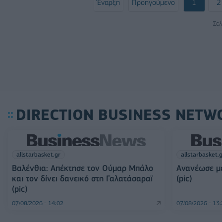
Έναρξη
Προηγούμενο
1
2
Σελ
DIRECTION BUSINESS NETW
allstarbasket.gr
allstarbasket.
Βαλένθια: Απέκτησε τον Ούμαρ Μπάλο
Ανανέωσε με
και τον δίνει δανεικό στη Γαλατάσαραϊ
(pic)
(pic)
07/08/2026 - 14:02
07/08/2026 - 13