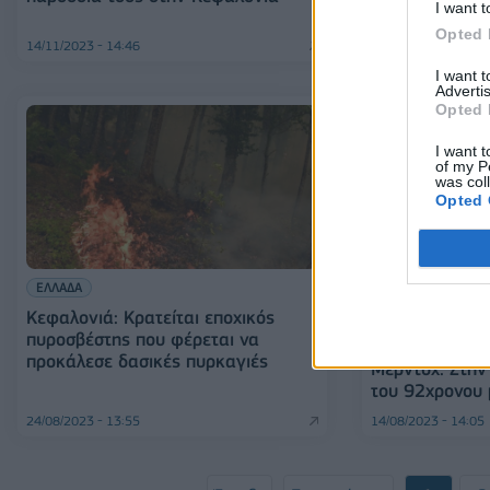
I want t
Opted 
14/11/2023 - 14:46
06/09/2023 - 07:41
I want 
Advertis
Opted 
I want t
of my P
was col
Opted 
ΕΛΛΑΔΑ
Κεφαλονιά: Κρατείται εποχικός
πυροσβέστης που φέρεται να
MEDIA
προκάλεσε δασικές πυρκαγιές
Μέρντοχ: Στην
του 92χρονου 
24/08/2023 - 13:55
14/08/2023 - 14:05