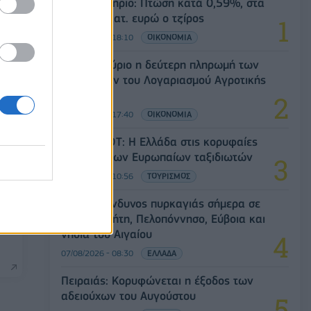
Χρηματιστήριο: Πτώση κατά 0,59%, στα
320,42 εκατ. ευρώ ο τζίρος
06/08/2026 - 18:10
ΟΙΚΟΝΟΜΙΑ
ΟΠΕΚΑ: Αύριο η δεύτερη πληρωμή των
δικαιούχων του Λογαριασμού Αγροτικής
Εστίας
06/08/2026 - 17:40
ΟΙΚΟΝΟΜΙΑ
Έρευνα ΕΟΤ: Η Ελλάδα στις κορυφαίες
επιλογές των Ευρωπαίων ταξιδιωτών
07/08/2026 - 10:56
ΤΟΥΡΙΣΜΟΣ
Υψηλός κίνδυνος πυρκαγιάς σήμερα σε
γές
Αττική, Κρήτη, Πελοπόννησο, Εύβοια και
νησιά του Αιγαίου
07/08/2026 - 08:30
ΕΛΛΑΔΑ
Πειραιάς: Κορυφώνεται η έξοδος των
αδειούχων του Αυγούστου