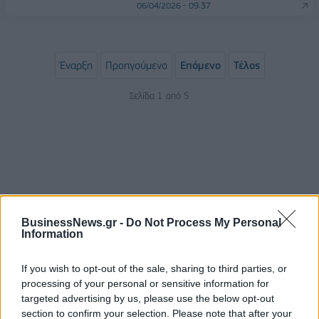
06/04/2026 - 09:37
Έναρξη
Προηγούμενο
Επόμενο
Τέλος
Σελίδα 1 από 5
BusinessNews.gr -
Do Not Process My Personal
Information
ΡΟΗ ΕΙΔΗΣΕΩΝ
If you wish to opt-out of the sale, sharing to third parties, or
processing of your personal or sensitive information for
targeted advertising by us, please use the below opt-out
section to confirm your selection. Please note that after your
Χρηματιστήριο: Πτώση κατά 0,59%, στα 320,42