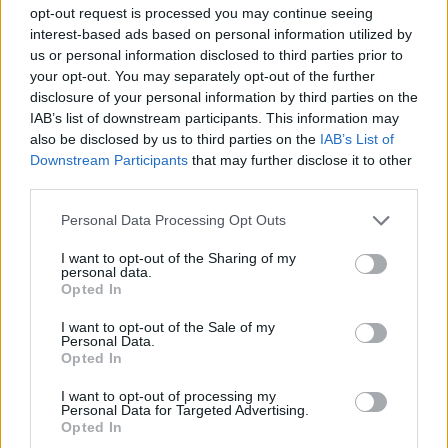
opt-out request is processed you may continue seeing
εκατ. ευρώ ο τζίρος
interest-based ads based on personal information utilized by
06/08/2026 - 18:10
ΟΙΚΟΝΟΜΙΑ
us or personal information disclosed to third parties prior to
your opt-out. You may separately opt-out of the further
ΟΠΕΚΑ: Αύριο η δεύτερη πληρωμή των δικαιούχων
disclosure of your personal information by third parties on the
του Λογαριασμού Αγροτικής Εστίας
IAB’s list of downstream participants. This information may
06/08/2026 - 17:40
ΟΙΚΟΝΟΜΙΑ
also be disclosed by us to third parties on the
IAB’s List of
Downstream Participants
that may further disclose it to other
Κυβερνητική Επιτροπή Βιομηχανίας- Κ. Μητσοτάκης:
third parties.
Στρατηγική προτεραιότητα η ενίσχυση της
βιομηχανίας
Personal Data Processing Opt Outs
06/08/2026 - 17:18
ΠΟΛΙΤΙΚΗ
I want to opt-out of the Sharing of my
personal data.
Από τις 28 Αυγούστου η ψηφιακή ενεργοποίηση της
Opted In
Κάρτας Αγρότη μέσω της ΕΑΕ 2026
I want to opt-out of the Sale of my
06/08/2026 - 16:51
ΟΙΚΟΝΟΜΙΑ
Personal Data.
Opted In
Eurobank: Εξελίξεις και προοπτικές στις αγορές
πετρελαίου και φυσικού αερίου στην Ευρώπη
I want to opt-out of processing my
Personal Data for Targeted Advertising.
06/08/2026 - 16:20
ΕΝΕΡΓΕΙΑ
Opted In