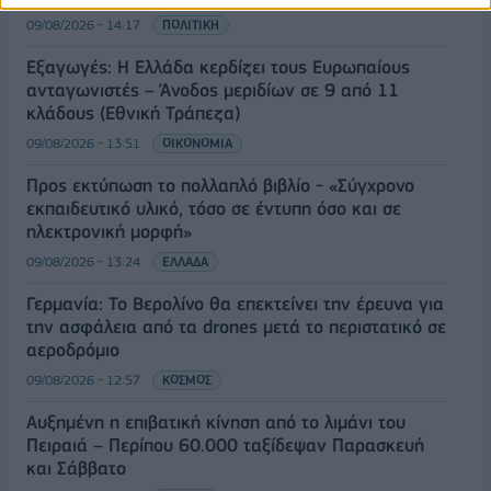
09/08/2026 - 14:17
ΠΟΛΙΤΙΚΗ
Εξαγωγές: Η Ελλάδα κερδίζει τους Ευρωπαίους
ανταγωνιστές – Άνοδος μεριδίων σε 9 από 11
κλάδους (Εθνική Τράπεζα)
09/08/2026 - 13:51
ΟΙΚΟΝΟΜΙΑ
Προς εκτύπωση το πολλαπλό βιβλίο - «Σύγχρονο
εκπαιδευτικό υλικό, τόσο σε έντυπη όσο και σε
ηλεκτρονική μορφή»
09/08/2026 - 13:24
ΕΛΛΑΔΑ
Γερμανία: Το Βερολίνο θα επεκτείνει την έρευνα για
την ασφάλεια από τα drones μετά το περιστατικό σε
αεροδρόμιο
09/08/2026 - 12:57
ΚΟΣΜΟΣ
Αυξημένη η επιβατική κίνηση από το λιμάνι του
Πειραιά – Περίπου 60.000 ταξίδεψαν Παρασκευή
και Σάββατο