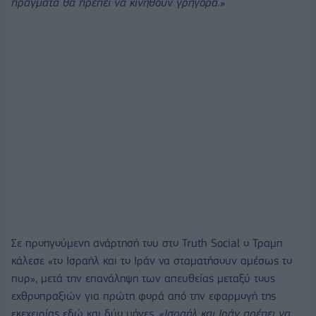
πράγματα θα πρέπει να κινηθούν γρήγορα.»
Σε προηγούμενη ανάρτησή του στο Truth Social ο Τραμπ
κάλεσε «το Ισραήλ και το Ιράν να σταματήσουν αμέσως το
πυρ», μετά την επανάληψη των απευθείας μεταξύ τους
εχθροπραξιών για πρώτη φορά από την εφαρμογή της
εκεχειρίας εδώ και δύο μήνες.
«Ισραήλ και Ιράν πρέπει να