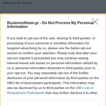
πύλες του σε όλους
BusinessNews.gr -
Do Not Process My Personal
Information
ΠΕΡΙΣΣΌΤΕΡΑ ΣΕ ΑΥΤΉ ΤΗΝ ΚΑΤΗΓΟΡΊΑ
If you wish to opt-out of the sale, sharing to third parties, or
processing of your personal or sensitive information for
targeted advertising by us, please use the below opt-out
section to confirm your selection. Please note that after your
opt-out request is processed you may continue seeing
interest-based ads based on personal information utilized by
us or personal information disclosed to third parties prior to
your opt-out. You may separately opt-out of the further
Τουρκία: Κήρυξε
Η Μόσχα κάνει λόγο για
disclosure of your personal information by third parties on the
αρχαιολογικό χώρο το
πολυάριθμες παραβιάσεις
IAB’s list of downstream participants. This information may
πεδίο μάχης, όπου ο
στις αρμενικές
also be disclosed by us to third parties on the
IAB’s List of
Μέγας Αλέξανδρος νίκησε
βουλευτικές εκλογές
Downstream Participants
that may further disclose it to other
τους Πέρσες
08/06/2026 - 15:35
third parties.
08/06/2026 - 15:56