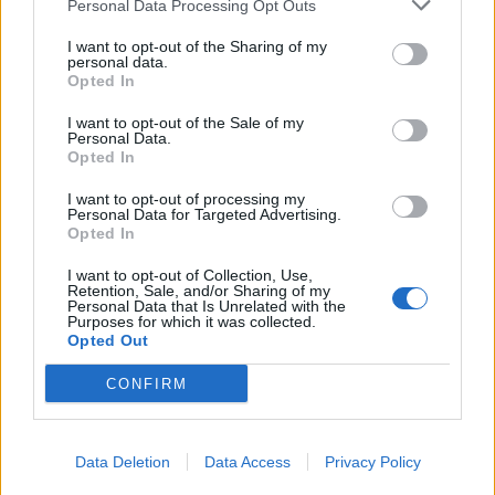
Personal Data Processing Opt Outs
I want to opt-out of the Sharing of my
personal data.
Opted In
I want to opt-out of the Sale of my
Personal Data.
Opted In
I want to opt-out of processing my
Personal Data for Targeted Advertising.
Opted In
I want to opt-out of Collection, Use,
Retention, Sale, and/or Sharing of my
ΡΟΗ ΕΙΔΗΣΕΩΝ
Personal Data that Is Unrelated with the
Purposes for which it was collected.
Opted Out
Π. Μαρινάκης: «Το δημογραφικό δεν μπορεί να
CONFIRM
περιμένει»
09/08/2026 - 14:34
ΠΟΛΙΤΙΚΗ
Data Deletion
Data Access
Privacy Policy
Ε. Τουρνάς: Πάνω από 400 πυρκαγιές σε δέκα
ημέρες - Σε επιφυλακή ο κρατικός μηχανισμός