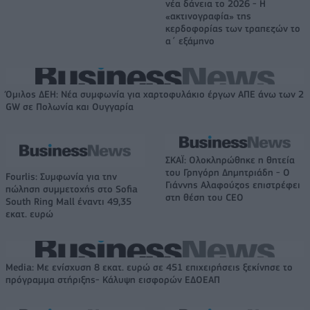
νέα δάνεια το 2026 - Η
«ακτινογραφία» της
κερδοφορίας των τραπεζών το
α΄ εξάμηνο
Όμιλος ΔΕΗ: Νέα συμφωνία για χαρτοφυλάκιο έργων ΑΠΕ άνω των 2
GW σε Πολωνία και Ουγγαρία
ΣΚΑΪ: Ολοκληρώθηκε η θητεία
του Γρηγόρη Δημητριάδη - Ο
Fourlis: Συμφωνία για την
Γιάννης Αλαφούζος επιστρέφει
πώληση συμμετοχής στο Sofia
στη θέση του CEO
South Ring Mall έναντι 49,35
εκατ. ευρώ
Media: Με ενίσχυση 8 εκατ. ευρώ σε 451 επιχειρήσεις ξεκίνησε το
πρόγραμμα στήριξης- Κάλυψη εισφορών ΕΔΟΕΑΠ