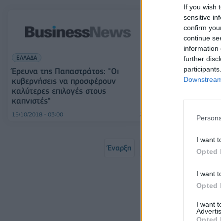
If you wish 
sensitive in
confirm you
continue se
information 
ΕΛΛΑΔΑ
ΟΙΚΟΝΟΜΙΑ
further disc
participants
Έρευνα της Παπαστράτος: "Οι
Έρευνα της Πα
Downstream 
κυβερνήσεις να προσφέρουν
κυβερνήσεις 
καλύτερες επιλογές στους
καλύτερες επι
καπνιστές"
καπνιστές"
15/10/2018 - 03:00
15/10/2018 - 03:00
Persona
I want t
Έναρξη
Προηγούμενο
1
Opted 
Σελ
I want t
Opted 
I want 
Advertis
Opted 