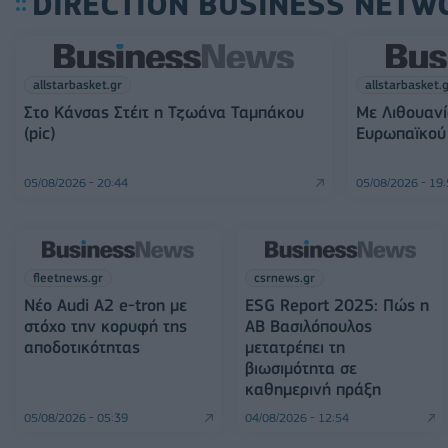
DIRECTION BUSINESS NETW
allstarbasket.gr
allstarbasket.
Στο Κάνσας Στέιτ η Τζωάνα Ταμπάκου
Με Λιθουανί
(pic)
Ευρωπαϊκού 
05/08/2026 - 20:44
05/08/2026 - 19
fleetnews.gr
csrnews.gr
Νέο Audi A2 e-tron με
ESG Report 2025: Πώς η
στόχο την κορυφή της
ΑΒ Βασιλόπουλος
αποδοτικότητας
μετατρέπει τη
βιωσιμότητα σε
καθημερινή πράξη
05/08/2026 - 05:39
04/08/2026 - 12:54