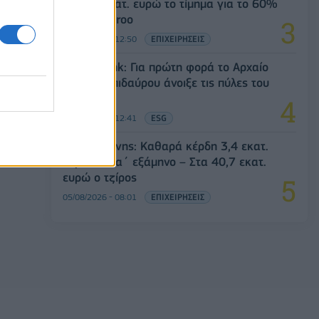
Στα 10 εκατ. ευρώ το τίμημα για το 60%
του Jackaroo
05/08/2026 - 12:50
ΕΠΙΧΕΙΡΗΣΕΙΣ
Alpha Bank: Για πρώτη φορά το Αρχαίο
Θέατρο Επιδαύρου άνοιξε τις πύλες του
σε όλους
05/08/2026 - 12:41
ESG
Παπουτσάνης: Καθαρά κέρδη 3,4 εκατ.
ευρώ στο α΄ εξάμηνο – Στα 40,7 εκατ.
ευρώ ο τζίρος
05/08/2026 - 08:01
ΕΠΙΧΕΙΡΗΣΕΙΣ