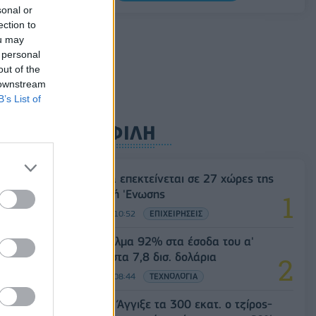
0,20%, στα 1,1557 δολάρια
sonal or
ection to
05/08/2026 - 15:28
ΟΙΚΟΝΟΜΙΑ
ou may
 personal
out of the
 downstream
B’s List of
ΔΗΜΟΦΙΛΗ
Η Vendora επεκτείνεται σε 27 χώρες της
Ευρωπαϊκή 'Ενωσης
05/08/2026 - 10:52
ΕΠΙΧΕΙΡΗΣΕΙΣ
SpaceX: Άλμα 92% στα έσοδα του α'
τριμήνου στα 7,8 δισ. δολάρια
05/08/2026 - 08:44
ΤΕΧΝΟΛΟΓΙΑ
Evergood: Άγγιξε τα 300 εκατ. ο τζίρος-