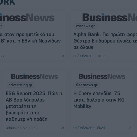
ORK
gr
csrnews.gr
α στον προημιτελικό του
Alpha Bank: Για πρώτη φορ
Β' κατ. η Εθνική Νεανίδων
Θέατρο Επιδαύρου άνοιξε τι
σε όλους
:58
05/08/2026 - 10:12
advertising.gr
fleetnews.gr
ESG Report 2025: Πώς η
Η Chery επενδύει 75
ΑΒ Βασιλόπουλος
εκατ. δολάρια στην KG
μετατρέπει τη
Mobility
βιωσιμότητα σε
καθημερινή πράξη
04/08/2026 - 12:52
04/08/2026 - 09:24