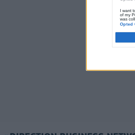
I want t
of my P
was col
Opted 