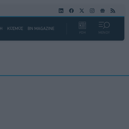
ΚΗ
ΚΟΣΜΟΣ
BN MAGAZINE
ΡΟΗ
ΜΕΝΟΥ