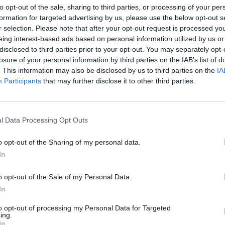
to opt-out of the sale, sharing to third parties, or processing of your per
formation for targeted advertising by us, please use the below opt-out s
r selection. Please note that after your opt-out request is processed y
ΕΛΛΑΔΑ
eing interest-based ads based on personal information utilized by us or
DW: Παραλίες... χωρίς καπνιστές
disclosed to third parties prior to your opt-out. You may separately opt-
losure of your personal information by third parties on the IAB’s list of
. This information may also be disclosed by us to third parties on the
IA
παστράτος: "Οι
Participants
that may further disclose it to other third parties.
να προσφέρουν
λογές στους
11/09/2018 - 03:00
l Data Processing Opt Outs
o opt-out of the Sharing of my personal data.
2
3
4
Επόμενο
Τέλος
In
ίδα 2 από 4
o opt-out of the Sale of my Personal Data.
In
to opt-out of processing my Personal Data for Targeted
ing.
In