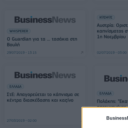
ΚΟΣΜΟΣ
Αυστρία: Ορισ
καπνίσματος σ
WHISPERER
1η Νοεμβρίου
Ο Guardian για τα ... τασάκια στη
Βουλή
29/07/2019 - 13:15
02/07/2019 - 03:00
ΕΛΛΑΔΑ
ΕΛΛΑΔΑ
ΣτΕ: Απαγορεύεται το κάπνισμα σε
κέντρα διασκέδασης και καζίνο
Πολάκης: "Έκα
αποτυχημένες 
κόψω το κάπν
Business
27/03/2019 - 02:00
26/02/2019 - 02:00