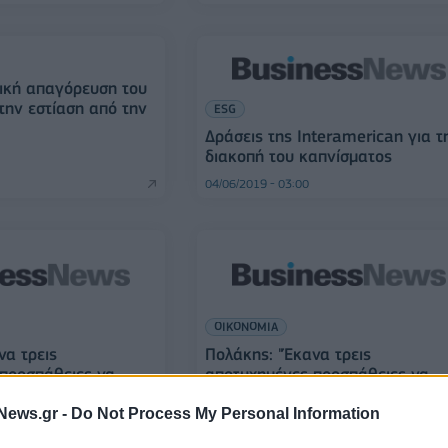
τική απαγόρευση του
την εστίαση από την
ESG
Δράσεις της Interamerican για τ
διακοπή του καπνίσματος
04/06/2019 - 03:00
ΟΙΚΟΝΟΜΙΑ
να τρεις
Πολάκης: "Έκανα τρεις
προσπάθειες να
αποτυχημένες προσπάθειες να
ισμα"
κόψω το κάπνισμα"
News.gr -
Do Not Process My Personal Information
26/02/2019 - 02:00