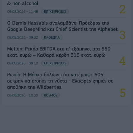
& non alcohol
06/08/2026 - 11:48
ΕΠΙΧΕΙΡΗΣΕΙΣ
Ο Demis Hassabis αναλαμβάνει Πρόεδρος της
Google DeepMind και Chief Scientist της Alphabet
06/08/2026 - 09:32
ΠΡΟΣΩΠΑ
Metlen: Ρεκόρ EBITDA στο α' εξάμηνο, στα 550
εκατ. ευρώ – Καθαρά κέρδη 313 εκατ. ευρώ
06/08/2026 - 09:12
ΕΠΙΧΕΙΡΗΣΕΙΣ
Ρωσία: Η Μόσχα δηλώνει ότι κατέρριψε 605
ουκρανικά drones τη νύχτα - Ελαφρές ζημιές σε
αποθήκη της Wildberries
06/08/2026 - 10:30
ΚΟΣΜΟΣ