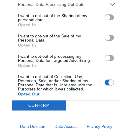
06/08/2026 - 16:20
ΕΝΕΡΓΕΙΑ
Personal Data Processing Opt Outs
Οι ελληνικές scale-ups επιχειρήσεις στρέφονται
I want to opt-out of the Sharing of my
στην ανάπτυξη - Μεγαλύτερη πρόκληση η
personal data.
προσέλκυση πελατών
Opted In
06/08/2026 - 15:56
ΕΠΙΧΕΙΡΗΣΕΙΣ
I want to opt-out of the Sale of my
Personal Data.
Χρηματιστήριο: Στις 2.627,95 μονάδες ο Γενικός
Opted In
Δείκτης Τιμών, με άνοδο 0,15%
I want to opt-out of processing my
06/08/2026 - 15:46
ΟΙΚΟΝΟΜΙΑ
Personal Data for Targeted Advertising.
Opted In
ΥΠΑΑΤ: Αποζημιώσεις 38,1 εκατ. ευρώ σε
κτηνοτρόφους για ευλογιά, πανώλη και αφθώδη
I want to opt-out of Collection, Use,
Retention, Sale, and/or Sharing of my
πυρετό
Personal Data that Is Unrelated with the
Purposes for which it was collected.
06/08/2026 - 15:33
ΟΙΚΟΝΟΜΙΑ
Opted Out
Στ. Παπασταύρου: Άμεσα αντιδιαβρωτικά έργα στη
CONFIRM
Δυτική Αττική
06/08/2026 - 15:17
ΠΟΛΙΤΙΚΗ
Data Deletion
Data Access
Privacy Policy
Συνάλλαγμα: Το ευρώ υποχωρεί κατά 0,11%, στα