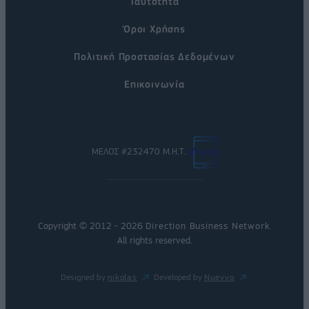
Ταυτότητα
Όροι Χρήσης
Πολιτική Προστασίας Δεδομένων
Επικοινωνία
ΜΕΛΟΣ #232470 Μ.Η.Τ.
Copyright © 2012 - 2026
Direction Business Network
.
All rights reserved.
Designed by
nikolas
Developed by
Nuevvo