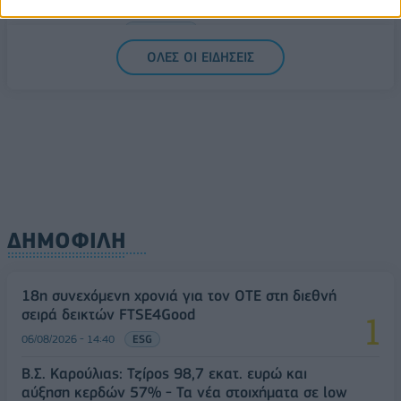
1,1541 δολάρια
06/08/2026 - 14:59
ΟΙΚΟΝΟΜΙΑ
ΟΛΕΣ ΟΙ ΕΙΔΗΣΕΙΣ
ΔΗΜΟΦΙΛΗ
18η συνεχόμενη χρονιά για τον ΟΤΕ στη διεθνή
σειρά δεικτών FTSE4Good
06/08/2026 - 14:40
ESG
Β.Σ. Καρούλιας: Τζίρος 98,7 εκατ. ευρώ και
αύξηση κερδών 57% - Τα νέα στοιχήματα σε low