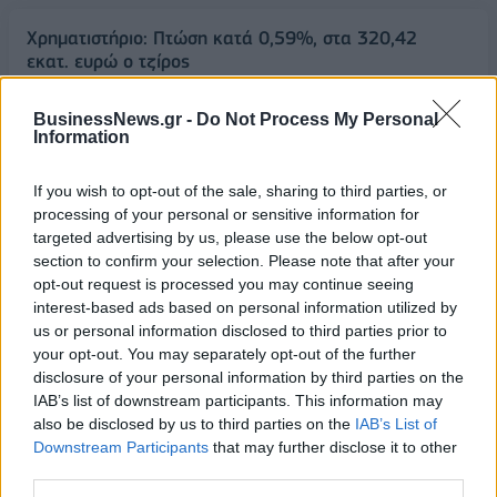
Χρηματιστήριο: Πτώση κατά 0,59%, στα 320,42
εκατ. ευρώ ο τζίρος
06/08/2026 - 18:10
ΟΙΚΟΝΟΜΙΑ
BusinessNews.gr -
Do Not Process My Personal
ΟΠΕΚΑ: Αύριο η δεύτερη πληρωμή των δικαιούχων
Information
του Λογαριασμού Αγροτικής Εστίας
06/08/2026 - 17:40
ΟΙΚΟΝΟΜΙΑ
If you wish to opt-out of the sale, sharing to third parties, or
processing of your personal or sensitive information for
Κυβερνητική Επιτροπή Βιομηχανίας- Κ. Μητσοτάκης:
targeted advertising by us, please use the below opt-out
Στρατηγική προτεραιότητα η ενίσχυση της
section to confirm your selection. Please note that after your
βιομηχανίας
opt-out request is processed you may continue seeing
interest-based ads based on personal information utilized by
06/08/2026 - 17:18
ΠΟΛΙΤΙΚΗ
us or personal information disclosed to third parties prior to
Από τις 28 Αυγούστου η ψηφιακή ενεργοποίηση της
your opt-out. You may separately opt-out of the further
Κάρτας Αγρότη μέσω της ΕΑΕ 2026
disclosure of your personal information by third parties on the
IAB’s list of downstream participants. This information may
06/08/2026 - 16:51
ΟΙΚΟΝΟΜΙΑ
also be disclosed by us to third parties on the
IAB’s List of
Eurobank: Εξελίξεις και προοπτικές στις αγορές
Downstream Participants
that may further disclose it to other
πετρελαίου και φυσικού αερίου στην Ευρώπη
third parties.