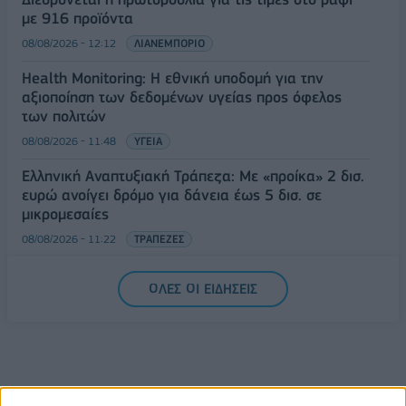
με 916 προϊόντα
08/08/2026 - 12:12
ΛΙΑΝΕΜΠΟΡΙΟ
Health Monitoring: Η εθνική υποδομή για την
αξιοποίηση των δεδομένων υγείας προς όφελος
των πολιτών
08/08/2026 - 11:48
ΥΓΕΙΑ
Ελληνική Αναπτυξιακή Τράπεζα: Με «προίκα» 2 δισ.
ευρώ ανοίγει δρόμο για δάνεια έως 5 δισ. σε
μικρομεσαίες
08/08/2026 - 11:22
ΤΡΑΠΕΖΕΣ
5G παντού, 6G στον ορίζοντα: Πού βρίσκεται η
ΟΛΕΣ ΟΙ ΕΙΔΗΣΕΙΣ
Ελλάδα στη μεγάλη τεχνολογική μετάβαση
08/08/2026 - 10:54
ΤΕΧΝΟΛΟΓΙΑ