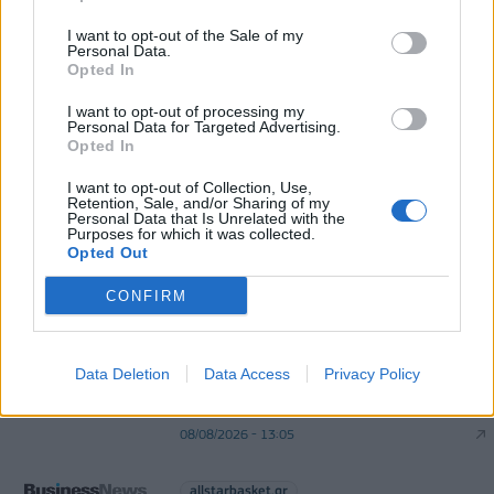
Ελλάδα στη μεγάλη τεχνολογική μετάβαση
I want to opt-out of the Sale of my
08/08/2026 - 10:54
ΤΕΧΝΟΛΟΓΙΑ
Personal Data.
Opted In
Όμιλος ΔΕΗ: Νέα συμφωνία για χαρτοφυλάκιο
έργων ΑΠΕ άνω των 2 GW σε Πολωνία και
I want to opt-out of processing my
Personal Data for Targeted Advertising.
Ουγγαρία
Opted In
08/08/2026 - 10:26
ΕΝΕΡΓΕΙΑ
I want to opt-out of Collection, Use,
Retention, Sale, and/or Sharing of my
Personal Data that Is Unrelated with the
Purposes for which it was collected.
Opted Out
CONFIRM
allstarbasket.gr
Data Deletion
Data Access
Privacy Policy
Εθνική Ομάδα 3×3 U23: Δύο νίκες
επί της Μ. Βρετανίας
08/08/2026 - 13:05
allstarbasket.gr