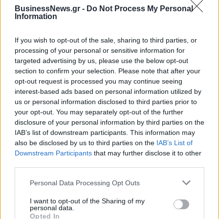
BusinessNews.gr -
Do Not Process My Personal
Information
ΔΗΜΟΦΙΛΗ
If you wish to opt-out of the sale, sharing to third parties, or
processing of your personal or sensitive information for
targeted advertising by us, please use the below opt-out
ΥΠΑΑΤ: Επιπλέον 12,5 εκατ. ευρώ στις Περιφέρειες
section to confirm your selection. Please note that after your
για την ενίσχυση της βιοασφάλειας
opt-out request is processed you may continue seeing
07/08/2026 - 17:02
ΟΙΚΟΝΟΜΙΑ
interest-based ads based on personal information utilized by
us or personal information disclosed to third parties prior to
Ελληνική Αναπτυξιακή Τράπεζα: Με «προίκα» 2
your opt-out. You may separately opt-out of the further
δισ. ευρώ ανοίγει δρόμο για δάνεια έως 5 δισ. σε
disclosure of your personal information by third parties on the
μικρομεσαίες
IAB’s list of downstream participants. This information may
also be disclosed by us to third parties on the
IAB’s List of
08/08/2026 - 11:22
ΤΡΑΠΕΖΕΣ
Downstream Participants
that may further disclose it to other
ΣΚΑΪ: Ολοκληρώθηκε η θητεία του Γρηγόρη
third parties.
Δημητριάδη - Ο Γιάννης Αλαφούζος επιστρέφει
στη θέση του CEO
Personal Data Processing Opt Outs
08/08/2026 - 10:02
MEDIA
I want to opt-out of the Sharing of my
personal data.
5G παντού, 6G στον ορίζοντα: Πού βρίσκεται η
Opted In