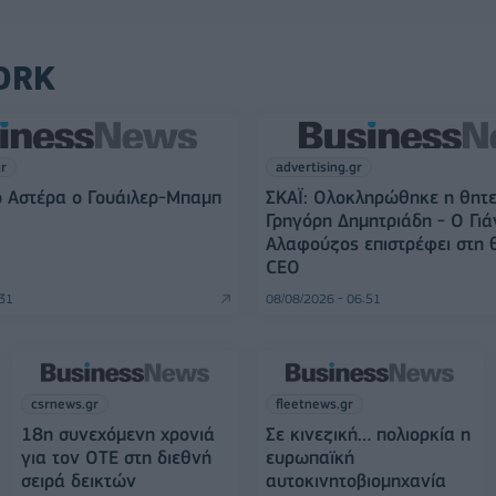
ORK
gr
advertising.gr
 Αστέρα ο Γουάιλερ-Μπαμπ
ΣΚΑΪ: Ολοκληρώθηκε η θητε
Γρηγόρη Δημητριάδη - Ο Γιά
Αλαφούζος επιστρέφει στη 
CEO
:31
08/08/2026 - 06:51
csrnews.gr
fleetnews.gr
18η συνεχόμενη χρονιά
Σε κινεζική… πολιορκία η
για τον ΟΤΕ στη διεθνή
ευρωπαϊκή
σειρά δεικτών
αυτοκινητοβιομηχανία