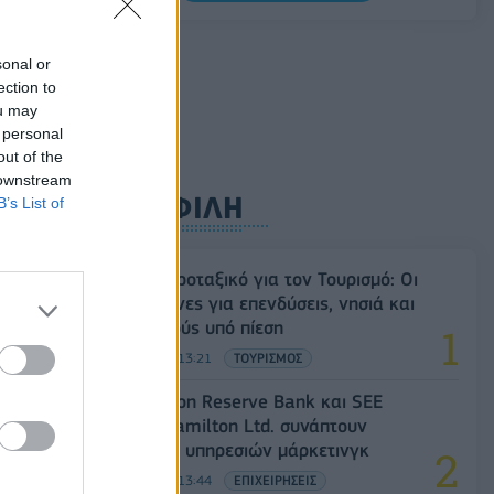
προγράμματος της ΕΛ.Α.Σ. στη
Θεσσαλονίκη
sonal or
09/08/2026 - 10:03
ΠΟΛΙΤΙΚΗ
ection to
Κορυφώνεται η έξοδος του Αυγούστου –
ou may
Πάνω από 56.000 επιβάτες αναχωρούν
 personal
out of the
σήμερα από τα λιμάνια της Αττικής
 downstream
08/08/2026 - 14:30
ΕΛΛΑΔΑ
ΔΗΜΟΦΙΛΗ
B’s List of
Ειδικό Χωροταξικό για τον Τουρισμό: Οι
νέοι κανόνες για επενδύσεις, νησιά και
προορισμούς υπό πίεση
08/08/2026 - 13:21
ΤΟΥΡΙΣΜΟΣ
Οι Hamilton Reserve Bank και SEE
Capital Hamilton Ltd. συνάπτουν
συμφωνία υπηρεσιών μάρκετινγκ
08/08/2026 - 13:44
ΕΠΙΧΕΙΡΗΣΕΙΣ