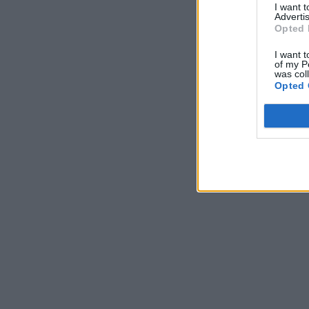
I want 
Advertis
Opted 
I want t
of my P
was col
Opted 