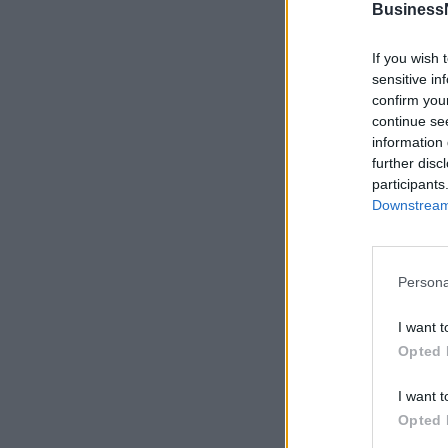
Business
If you wish 
sensitive in
confirm you
continue se
information 
further disc
participants
Downstream 
Persona
I want t
Opted 
I want t
Opted 