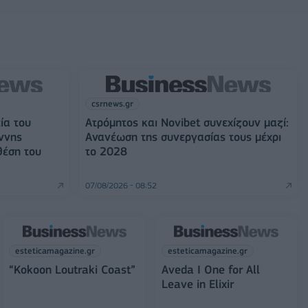
csrnews.gr
ία του
Ατρόμητος και Novibet συνεχίζουν μαζί:
ννης
Ανανέωση της συνεργασίας τους μέχρι
θέση του
το 2028
07/08/2026 - 08:52
esteticamagazine.gr
esteticamagazine.gr
“Kokoon Loutraki Coast”
Aveda I One for All
Leave in Elixir