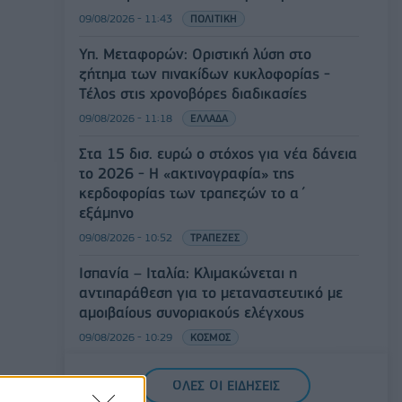
09/08/2026 - 11:43
ΠΟΛΙΤΙΚΗ
Υπ. Μεταφορών: Οριστική λύση στο
ζήτημα των πινακίδων κυκλοφορίας -
Τέλος στις χρονοβόρες διαδικασίες
09/08/2026 - 11:18
ΕΛΛΑΔΑ
Στα 15 δισ. ευρώ ο στόχος για νέα δάνεια
το 2026 - Η «ακτινογραφία» της
κερδοφορίας των τραπεζών το α΄
εξάμηνο
09/08/2026 - 10:52
ΤΡΑΠΕΖΕΣ
Ισπανία – Ιταλία: Κλιμακώνεται η
αντιπαράθεση για το μεταναστευτικό με
αμοιβαίους συνοριακούς ελέγχους
09/08/2026 - 10:29
ΚΟΣΜΟΣ
Αλ. Τσίπρας: Στις 2 Σεπτεμβρίου η
ΟΛΕΣ ΟΙ ΕΙΔΗΣΕΙΣ
παρουσίαση του οικονομικού