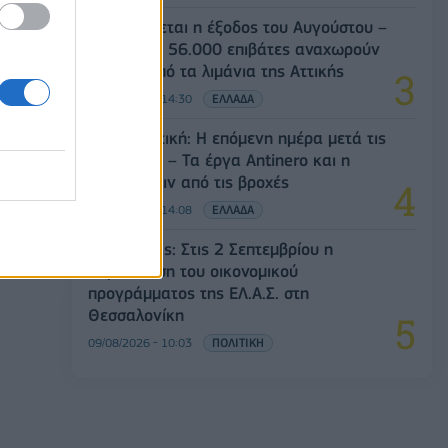
Κορυφώνεται η έξοδος του Αυγούστου –
Πάνω από 56.000 επιβάτες αναχωρούν
σήμερα από τα λιμάνια της Αττικής
08/08/2026 - 14:30
ΕΛΛΑΔΑ
Δυτική Αττική: Η επόμενη ημέρα μετά τις
πυρκαγιές – Τα έργα Antinero και η
«μάχη» πριν από τις βροχές
08/08/2026 - 14:08
ΕΛΛΑΔΑ
Αλ. Τσίπρας: Στις 2 Σεπτεμβρίου η
παρουσίαση του οικονομικού
προγράμματος της ΕΛ.Α.Σ. στη
Θεσσαλονίκη
09/08/2026 - 10:03
ΠΟΛΙΤΙΚΗ