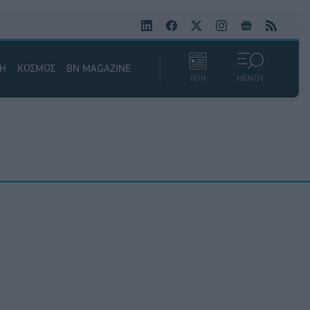
ΚΗ
ΚΟΣΜΟΣ
BN MAGAZINE
ΡΟΗ
ΜΕΝΟΥ