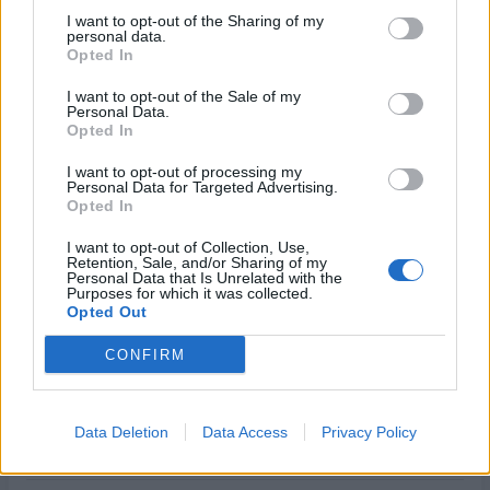
I want to opt-out of the Sharing of my
personal data.
Opted In
I want to opt-out of the Sale of my
Personal Data.
Opted In
I want to opt-out of processing my
Personal Data for Targeted Advertising.
Opted In
ΔΗΜΟΦΙΛΗ
I want to opt-out of Collection, Use,
Retention, Sale, and/or Sharing of my
Personal Data that Is Unrelated with the
Β.Σ. Καρούλιας: Τζίρος 98,7 εκατ. ευρώ και
Purposes for which it was collected.
αύξηση κερδών 57% - Τα νέα στοιχήματα σε low
Opted Out
& non alcohol
CONFIRM
06/08/2026 - 11:48
ΕΠΙΧΕΙΡΗΣΕΙΣ
18η συνεχόμενη χρονιά για τον ΟΤΕ στη διεθνή
σειρά δεικτών FTSE4Good
Data Deletion
Data Access
Privacy Policy
06/08/2026 - 14:40
ESG