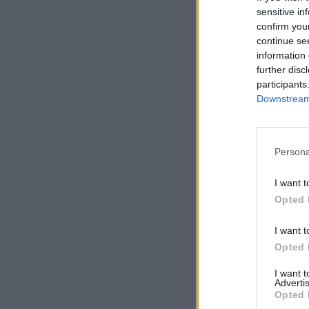
sensitive in
confirm you
continue se
information 
further disc
participants
Downstream 
Persona
I want t
Opted 
I want t
Opted 
I want 
Advertis
Opted 