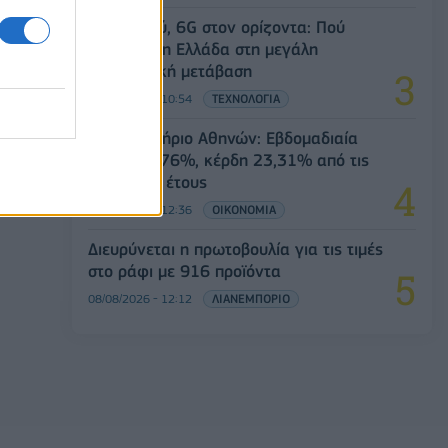
5G παντού, 6G στον ορίζοντα: Πού
βρίσκεται η Ελλάδα στη μεγάλη
τεχνολογική μετάβαση
08/08/2026 - 10:54
ΤΕΧΝΟΛΟΓΙΑ
Χρηματιστήριο Αθηνών: Εβδομαδιαία
άνοδος 1,76%, κέρδη 23,31% από τις
αρχές του έτους
08/08/2026 - 12:36
ΟΙΚΟΝΟΜΙΑ
Διευρύνεται η πρωτοβουλία για τις τιμές
στο ράφι με 916 προϊόντα
08/08/2026 - 12:12
ΛΙΑΝΕΜΠΟΡΙΟ