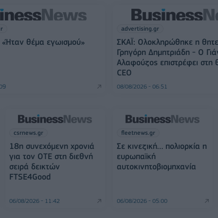
gr
advertising.gr
 «Ήταν θέμα εγωισμού»
ΣΚΑΪ: Ολοκληρώθηκε η θητε
Γρηγόρη Δημητριάδη - Ο Γιά
Αλαφούζος επιστρέφει στη 
CEO
:09
08/08/2026 - 06:51
csrnews.gr
fleetnews.gr
18η συνεχόμενη χρονιά
Σε κινεζική… πολιορκία η
για τον ΟΤΕ στη διεθνή
ευρωπαϊκή
σειρά δεικτών
αυτοκινητοβιομηχανία
FTSE4Good
06/08/2026 - 11:42
06/08/2026 - 05:00