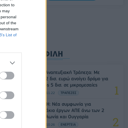
ection to
5G παντού, 6G στον ορίζοντα: Πού
ou may
βρίσκεται η Ελλάδα στη μεγάλη
 personal
τεχνολογική μετάβαση
out of the
 downstream
08/08/2026 - 10:54
ΤΕΧΝΟΛΟΓΙΑ
B’s List of
ΔΗΜΟΦΙΛΗ
Ελληνική Αναπτυξιακή Τράπεζα: Με
«προίκα» 2 δισ. ευρώ ανοίγει δρόμο για
δάνεια έως 5 δισ. σε μικρομεσαίες
08/08/2026 - 11:22
ΤΡΑΠΕΖΕΣ
Όμιλος ΔΕΗ: Νέα συμφωνία για
χαρτοφυλάκιο έργων ΑΠΕ άνω των 2
GW σε Πολωνία και Ουγγαρία
08/08/2026 - 10:26
ΕΝΕΡΓΕΙΑ