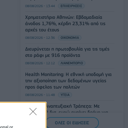
08/08/2026 - 13:44
ΕΠΙΧΕΙΡΗΣΕΙΣ
Χρηματιστήριο Αθηνών: Εβδομαδιαία
άνοδος 1,76%, κέρδη 23,31% από τις
αρχές του έτους
08/08/2026 - 12:36
ΟΙΚΟΝΟΜΙΑ
Διευρύνεται η πρωτοβουλία για τις τιμές
στο ράφι με 916 προϊόντα
08/08/2026 - 12:12
ΛΙΑΝΕΜΠΟΡΙΟ
Health Monitoring: Η εθνική υποδομή για
την αξιοποίηση των δεδομένων υγείας
προς όφελος των πολιτών
08/08/2026 - 11:48
ΥΓΕΙΑ
Ελληνική Αναπτυξιακή Τράπεζα: Με
«προίκα» 2 δισ. ευρώ ανοίγει δρόμο για
δάνεια έως 5 δισ. σε μικρομεσαίες
ΟΛΕΣ ΟΙ ΕΙΔΗΣΕΙΣ
08/08/2026 - 11:22
ΤΡΑΠΕΖΕΣ
sonal or