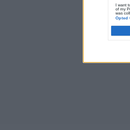
I want t
of my P
was col
Opted 