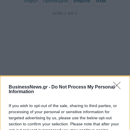
Έναρξη
Προηγούμενο
Επόμενο
Τέλος
Σελίδα 1 από 2
ΡΟΗ ΕΙΔΗΣΕΩΝ
BusinessNews.gr -
Do Not Process My Personal
Information
Χρηματιστήριο: Πτώση κατά 0,59%, στα 320,42
If you wish to opt-out of the sale, sharing to third parties, or
εκατ. ευρώ ο τζίρος
processing of your personal or sensitive information for
06/08/2026 - 18:10
ΟΙΚΟΝΟΜΙΑ
targeted advertising by us, please use the below opt-out
section to confirm your selection. Please note that after your
ΟΠΕΚΑ: Αύριο η δεύτερη πληρωμή των δικαιούχων
opt-out request is processed you may continue seeing