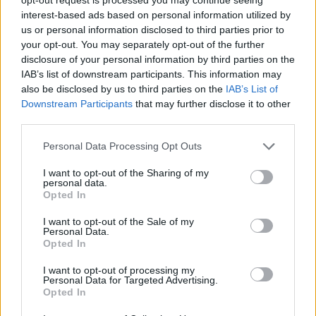
του Λογαριασμού Αγροτικής Εστίας
interest-based ads based on personal information utilized by
us or personal information disclosed to third parties prior to
06/08/2026 - 17:40
ΟΙΚΟΝΟΜΙΑ
your opt-out. You may separately opt-out of the further
Κυβερνητική Επιτροπή Βιομηχανίας- Κ. Μητσοτάκης:
disclosure of your personal information by third parties on the
Στρατηγική προτεραιότητα η ενίσχυση της
IAB’s list of downstream participants. This information may
βιομηχανίας
also be disclosed by us to third parties on the
IAB’s List of
Downstream Participants
that may further disclose it to other
06/08/2026 - 17:18
ΠΟΛΙΤΙΚΗ
third parties.
Από τις 28 Αυγούστου η ψηφιακή ενεργοποίηση της
Personal Data Processing Opt Outs
Κάρτας Αγρότη μέσω της ΕΑΕ 2026
06/08/2026 - 16:51
ΟΙΚΟΝΟΜΙΑ
I want to opt-out of the Sharing of my
personal data.
Eurobank: Εξελίξεις και προοπτικές στις αγορές
Opted In
πετρελαίου και φυσικού αερίου στην Ευρώπη
I want to opt-out of the Sale of my
06/08/2026 - 16:20
ΕΝΕΡΓΕΙΑ
Personal Data.
Opted In
Οι ελληνικές scale-ups επιχειρήσεις στρέφονται
στην ανάπτυξη - Μεγαλύτερη πρόκληση η
I want to opt-out of processing my
Personal Data for Targeted Advertising.
προσέλκυση πελατών
Opted In
06/08/2026 - 15:56
ΕΠΙΧΕΙΡΗΣΕΙΣ