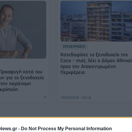
ΕΠΙΧΕΙΡΗΣΕΙΣ
Κατεδαφίστε το ξενοδοχείο της
Coco - mat, λέει ο Δήμος Αθηνα
προς την Αποκεντρωμένη
 Προσφυγή κατά του
Περιφέρεια
ν για το ξενοδοχείο
 την παράνομη
Ακρόπολη
15/02/2023 - 16:12
News.gr -
Do Not Process My Personal Information