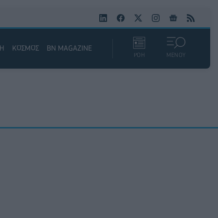
ΚΗ
ΚΟΣΜΟΣ
BN MAGAZINE
ΡΟΗ
ΜΕΝΟΥ