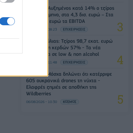
Viohalco: Αυξημένος κατά 14% ο τζίρος
στο α' εξάμηνο, στα 4,3 δισ. ευρώ – Στα
446 εκατ. ευρώ τα EBITDA
06/08/2026 - 08:23
ΕΠΙΧΕΙΡΗΣΕΙΣ
Β.Σ. Καρούλιας: Τζίρος 98,7 εκατ. ευρώ
και αύξηση κερδών 57% - Τα νέα
στοιχήματα σε low & non alcohol
06/08/2026 - 11:48
ΕΠΙΧΕΙΡΗΣΕΙΣ
Ρωσία: Η Μόσχα δηλώνει ότι κατέρριψε
605 ουκρανικά drones τη νύχτα -
Ελαφρές ζημιές σε αποθήκη της
Wildberries
06/08/2026 - 10:30
ΚΟΣΜΟΣ