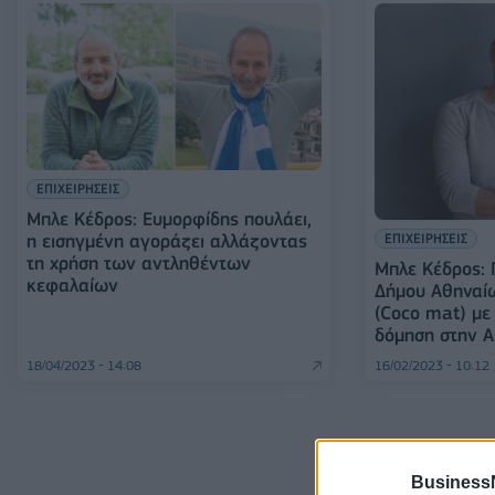
ΕΠΙΧΕΙΡΗΣΕΙΣ
Μπλε Κέδρος: Ευμορφίδης πουλάει,
ΕΠΙΧΕΙΡΗΣΕΙΣ
η εισηγμένη αγοράζει αλλάζοντας
τη χρήση των αντληθέντων
Μπλε Κέδρος:
κεφαλαίων
Δήμου Αθηναίω
(Coco mat) με
δόμηση στην 
18/04/2023 - 14:08
16/02/2023 - 10:12
Business