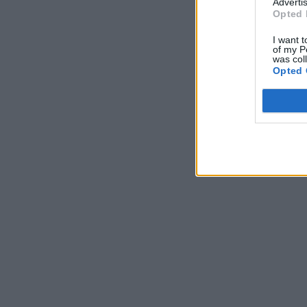
Advertis
Opted 
I want t
of my P
was col
Opted 