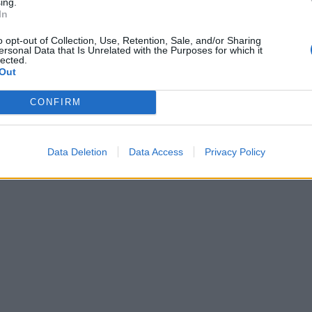
ing.
In
o opt-out of Collection, Use, Retention, Sale, and/or Sharing
ersonal Data that Is Unrelated with the Purposes for which it
lected.
Out
CONFIRM
Data Deletion
Data Access
Privacy Policy