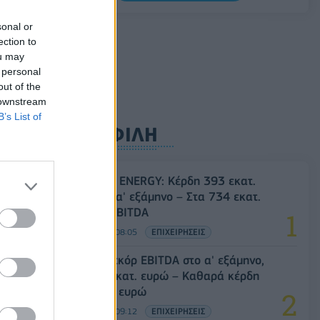
διεθνή σειρά δεικτών FTSE4Good
sonal or
06/08/2026 - 14:40
ESG
ection to
ou may
 personal
out of the
 downstream
B’s List of
ΔΗΜΟΦΙΛΗ
HELLENiQ ENERGY: Κέρδη 393 εκατ.
ευρώ στο α' εξάμηνο – Στα 734 εκατ.
ευρώ τα EBITDA
06/08/2026 - 08:05
ΕΠΙΧΕΙΡΗΣΕΙΣ
Metlen: Ρεκόρ EBITDA στο α' εξάμηνο,
στα 550 εκατ. ευρώ – Καθαρά κέρδη
313 εκατ. ευρώ
06/08/2026 - 09:12
ΕΠΙΧΕΙΡΗΣΕΙΣ