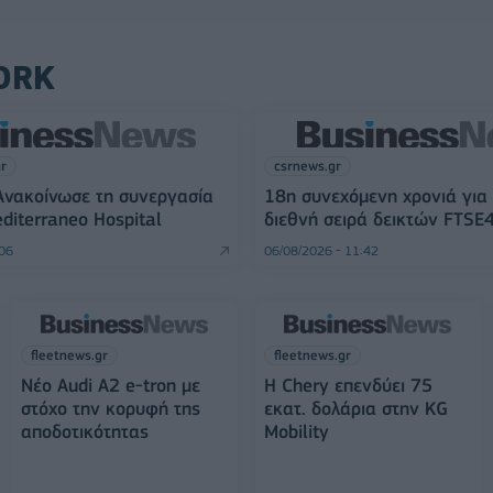
ORK
gr
csrnews.gr
Ανακοίνωσε τη συνεργασία
18η συνεχόμενη χρονιά για
editerraneo Hospital
διεθνή σειρά δεικτών FTSE
:06
06/08/2026 - 11:42
fleetnews.gr
fleetnews.gr
Νέο Audi A2 e-tron με
Η Chery επενδύει 75
στόχο την κορυφή της
εκατ. δολάρια στην KG
αποδοτικότητας
Mobility