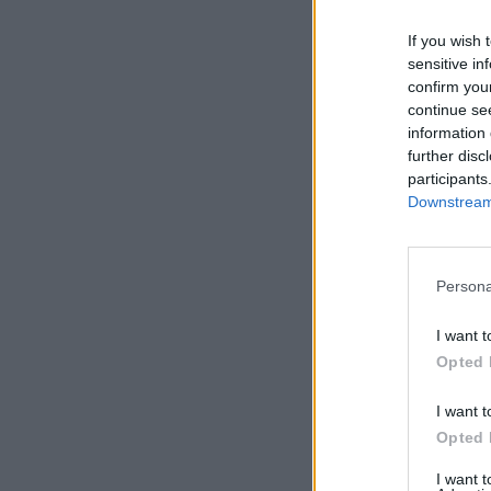
If you wish 
sensitive in
confirm you
continue se
information 
further disc
participants
Downstream 
Persona
I want t
Opted 
I want t
Opted 
I want 