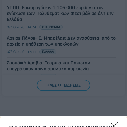
ΥΠΠΟ: Επιχορηγήσεις 1.106.000 ευρώ για την
ενίσχυση των Πολυθεματικών Φεστιβάλ σε όλη την
Ελλάδα
07/08/2026 - 14:34
ΟΙΚΟΝΟΜΙΑ
Άρειος Πάγος- Ε. Μπακέλας: Δεν ανασύρεται από το
αρχείο η υπόθεση των υποκλοπών
07/08/2026 - 14:11
ΕΛΛΑΔΑ
Σαουδική Αραβία, Τουρκία και Πακιστάν
υπογράφουν κοινή αμυντική συμφωνία
07/08/2026 - 13:47
ΚΟΣΜΟΣ
ΟΛΕΣ ΟΙ ΕΙΔΗΣΕΙΣ