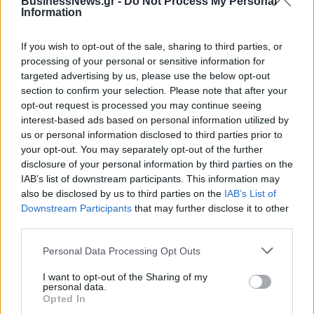
BusinessNews.gr -
Do Not Process My Personal
Information
ΔΗΜΟΦΙΛΗ
If you wish to opt-out of the sale, sharing to third parties, or
processing of your personal or sensitive information for
targeted advertising by us, please use the below opt-out
Χρηματιστήριο: Πτώση κατά 0,59%, στα 320,42
section to confirm your selection. Please note that after your
εκατ. ευρώ ο τζίρος
opt-out request is processed you may continue seeing
06/08/2026 - 18:10
ΟΙΚΟΝΟΜΙΑ
interest-based ads based on personal information utilized by
us or personal information disclosed to third parties prior to
ΟΠΕΚΑ: Αύριο η δεύτερη πληρωμή των δικαιούχων
your opt-out. You may separately opt-out of the further
του Λογαριασμού Αγροτικής Εστίας
disclosure of your personal information by third parties on the
06/08/2026 - 17:40
ΟΙΚΟΝΟΜΙΑ
IAB’s list of downstream participants. This information may
also be disclosed by us to third parties on the
IAB’s List of
Έρευνα ΕΟΤ: Η Ελλάδα στις κορυφαίες επιλογές
Downstream Participants
that may further disclose it to other
των Ευρωπαίων ταξιδιωτών
third parties.
07/08/2026 - 10:56
ΤΟΥΡΙΣΜΟΣ
Personal Data Processing Opt Outs
Υψηλός κίνδυνος πυρκαγιάς σήμερα σε Αττική,
I want to opt-out of the Sharing of my
Κρήτη, Πελοπόννησο, Εύβοια και νησιά του Αιγαίου
personal data.
Opted In
07/08/2026 - 08:30
ΕΛΛΑΔΑ