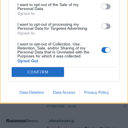
I want to opt-out of the Sale of my
Πειραιάς: Κορυφώνεται η έξοδος των αδειούχων
Personal Data.
του Αυγούστου
Opted In
07/08/2026 - 08:54
ΕΛΛΑΔΑ
I want to opt-out of processing my
Personal Data for Targeted Advertising.
Opted In
I want to opt-out of Collection, Use,
Retention, Sale, and/or Sharing of my
Personal Data that Is Unrelated with the
Purposes for which it was collected.
Opted Out
DIRECTION BUSINESS NETWORK
CONFIRM
allstarbasket.gr
Βαλένθια: Απέκτησε τον Ούμαρ
Data Deletion
Data Access
Privacy Policy
Μπάλο και τον δίνει δανεικό στη
Γαλατάσαραϊ (pic)
07/08/2026 - 14:02
allstarbasket.gr