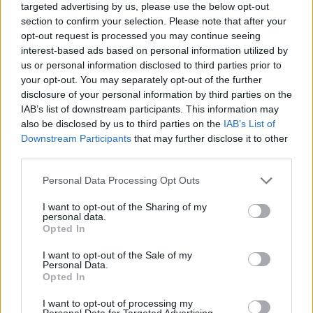
πινακίδων κυκλοφορίας - Τέλος στις χρονοβόρες
targeted advertising by us, please use the below opt-out
διαδικασίες
section to confirm your selection. Please note that after your
09/08/2026 - 11:18
ΕΛΛΑΔΑ
opt-out request is processed you may continue seeing
interest-based ads based on personal information utilized by
us or personal information disclosed to third parties prior to
your opt-out. You may separately opt-out of the further
disclosure of your personal information by third parties on the
IAB’s list of downstream participants. This information may
also be disclosed by us to third parties on the
IAB’s List of
ΔΗΜΟΦΙΛΗ
Downstream Participants
that may further disclose it to other
third parties.
Personal Data Processing Opt Outs
Αλ. Τσίπρας: Στις 2 Σεπτεμβρίου η παρουσίαση του
οικονομικού προγράμματος της ΕΛ.Α.Σ. στη
I want to opt-out of the Sharing of my
Θεσσαλονίκη
personal data.
Opted In
09/08/2026 - 10:03
ΠΟΛΙΤΙΚΗ
I want to opt-out of the Sale of my
Στα 15 δισ. ευρώ ο στόχος για νέα δάνεια το 2026
Personal Data.
- Η «ακτινογραφία» της κερδοφορίας των
Opted In
τραπεζών το α΄ εξάμηνο
I want to opt-out of processing my
09/08/2026 - 10:52
ΤΡΑΠΕΖΕΣ
Personal Data for Targeted Advertising.