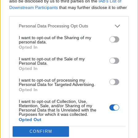
also be disclosed by us to third parties on the
IAB’s List of
Τ. Θεοδωρικάκος: Η ενίσχυση της βιομηχανίας
Downstream Participants
that may further disclose it to other
διασφαλίζει την ανάπτυξη, την ασφάλεια και
third parties.
καλύτερους μισθούς
09/08/2026 - 11:43
ΠΟΛΙΤΙΚΗ
Personal Data Processing Opt Outs
Υπ. Μεταφορών: Οριστική λύση στο ζήτημα των
I want to opt-out of the Sharing of my
personal data.
πινακίδων κυκλοφορίας - Τέλος στις χρονοβόρες
Opted In
διαδικασίες
09/08/2026 - 11:18
ΕΛΛΑΔΑ
I want to opt-out of the Sale of my
Personal Data.
Opted In
Στα 15 δισ. ευρώ ο στόχος για νέα δάνεια το 2026
- Η «ακτινογραφία» της κερδοφορίας των
I want to opt-out of processing my
τραπεζών το α΄ εξάμηνο
Personal Data for Targeted Advertising.
Opted In
09/08/2026 - 10:52
ΤΡΑΠΕΖΕΣ
I want to opt-out of Collection, Use,
Ισπανία – Ιταλία: Κλιμακώνεται η αντιπαράθεση για
Retention, Sale, and/or Sharing of my
το μεταναστευτικό με αμοιβαίους συνοριακούς
Personal Data that Is Unrelated with the
Purposes for which it was collected.
ελέγχους
Opted Out
09/08/2026 - 10:29
ΚΟΣΜΟΣ
CONFIRM
Αλ. Τσίπρας: Στις 2 Σεπτεμβρίου η παρουσίαση του