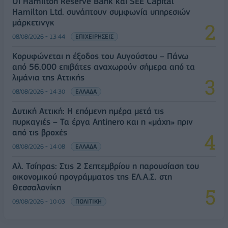
Οι Hamilton Reserve Bank και SEE Capital
Hamilton Ltd. συνάπτουν συμφωνία υπηρεσιών
μάρκετινγκ
08/08/2026 - 13:44
ΕΠΙΧΕΙΡΗΣΕΙΣ
Κορυφώνεται η έξοδος του Αυγούστου – Πάνω
από 56.000 επιβάτες αναχωρούν σήμερα από τα
λιμάνια της Αττικής
08/08/2026 - 14:30
ΕΛΛΑΔΑ
Δυτική Αττική: Η επόμενη ημέρα μετά τις
πυρκαγιές – Τα έργα Antinero και η «μάχη» πριν
από τις βροχές
08/08/2026 - 14:08
ΕΛΛΑΔΑ
Αλ. Τσίπρας: Στις 2 Σεπτεμβρίου η παρουσίαση του
οικονομικού προγράμματος της ΕΛ.Α.Σ. στη
Θεσσαλονίκη
09/08/2026 - 10:03
ΠΟΛΙΤΙΚΗ