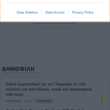
οικονομικού προγράμματος της ΕΛ.Α.Σ. στη
Θεσσαλονίκη
Data Deletion
Data Access
Privacy Policy
09/08/2026 - 10:03
ΠΟΛΙΤΙΚΗ
ΟΛΕΣ ΟΙ ΕΙΔΗΣΕΙΣ
Κορυφώνεται η έξοδος του Αυγούστου – Πάνω από
56.000 επιβάτες αναχωρούν σήμερα από τα
λιμάνια της Αττικής
08/08/2026 - 14:30
ΕΛΛΑΔΑ
ΔΗΜΟΦΙΛΗ
Ειδικό Χωροταξικό για τον Τουρισμό: Οι νέοι
κανόνες για επενδύσεις, νησιά και προορισμούς
υπό πίεση
08/08/2026 - 13:21
ΤΟΥΡΙΣΜΟΣ