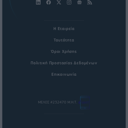
Η Εταιρεία
Ταυτότητα
Όροι Χρήσης
Πολιτική Προστασίας Δεδομένων
Επικοινωνία
ΜΕΛΟΣ #232470 Μ.Η.Τ.