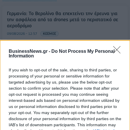
Γερμανία: Το Βερολίνο θα επεκτείνει την έρευνα για
την ασφάλεια από τα drones μετά το περιστατικό σε
αεροδρόμιο
09/08/2026 - 12:57
ΚΟΣΜΟΣ
Αυξημένη η επιβατική κίνηση από το λιμάνι του
Πειραιά – Περίπου 60.000 ταξίδεψαν Παρασκευή
BusinessNews.gr -
Do Not Process My Personal
Information
και Σάββατο
09/08/2026 - 12:33
ΕΛΛΑΔΑ
If you wish to opt-out of the sale, sharing to third parties, or
Από τη Δυτική Αττική στη Νότια Γαλλία : Οι εμπειρίες
processing of your personal or sensitive information for
Ελλήνων και Γάλλων πυροσβεστών από τα πύρινα
targeted advertising by us, please use the below opt-out
μέτωπα
section to confirm your selection. Please note that after your
opt-out request is processed you may continue seeing
09/08/2026 - 12:08
ΚΟΣΜΟΣ
interest-based ads based on personal information utilized by
us or personal information disclosed to third parties prior to
Δεύτερη πηγή εισοδήματος για τους επαγγελματίες
your opt-out. You may separately opt-out of the further
ψαράδες ο αλιευτικός τουρισμός
disclosure of your personal information by third parties on the
09/08/2026 - 12:08
ΤΟΥΡΙΣΜΟΣ
IAB’s list of downstream participants. This information may