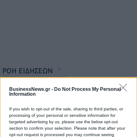
ΡΟΗ ΕΙΔΗΣΕΩΝ
BusinessNews.gr -
Do Not Process My Personal
Π. Μαρινάκης: «Το δημογραφικό δεν μπορεί να
Information
περιμένει»
09/08/2026 - 14:34
ΠΟΛΙΤΙΚΗ
If you wish to opt-out of the sale, sharing to third parties, or
processing of your personal or sensitive information for
Ε. Τουρνάς: Πάνω από 400 πυρκαγιές σε δέκα
targeted advertising by us, please use the below opt-out
ημέρες - Σε επιφυλακή ο κρατικός μηχανισμός
section to confirm your selection. Please note that after your
09/08/2026 - 14:17
ΠΟΛΙΤΙΚΗ
opt-out request is processed you may continue seeing