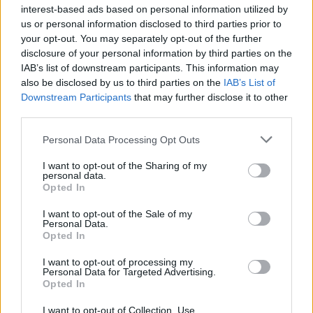
interest-based ads based on personal information utilized by
Εξαγωγές: Η Ελλάδα κερδίζει τους Ευρωπαίους
us or personal information disclosed to third parties prior to
ανταγωνιστές – Άνοδος μεριδίων σε 9 από 11
your opt-out. You may separately opt-out of the further
κλάδους (Εθνική Τράπεζα)
disclosure of your personal information by third parties on the
09/08/2026 - 13:51
ΟΙΚΟΝΟΜΙΑ
IAB’s list of downstream participants. This information may
also be disclosed by us to third parties on the
IAB’s List of
Προς εκτύπωση το πολλαπλό βιβλίο - «Σύγχρονο
Downstream Participants
that may further disclose it to other
εκπαιδευτικό υλικό, τόσο σε έντυπη όσο και σε
third parties.
ηλεκτρονική μορφή»
Personal Data Processing Opt Outs
09/08/2026 - 13:24
ΕΛΛΑΔΑ
I want to opt-out of the Sharing of my
Γερμανία: Το Βερολίνο θα επεκτείνει την έρευνα για
personal data.
την ασφάλεια από τα drones μετά το περιστατικό σε
Opted In
αεροδρόμιο
I want to opt-out of the Sale of my
09/08/2026 - 12:57
ΚΟΣΜΟΣ
Personal Data.
Opted In
Αυξημένη η επιβατική κίνηση από το λιμάνι του
Πειραιά – Περίπου 60.000 ταξίδεψαν Παρασκευή
I want to opt-out of processing my
και Σάββατο
Personal Data for Targeted Advertising.
Opted In
09/08/2026 - 12:33
ΕΛΛΑΔΑ
I want to opt-out of Collection, Use,