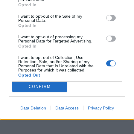
08/08/2026 - 12:36
ΟΙΚΟΝΟΜΙΑ
Opted In
Διευρύνεται η πρωτοβουλία για τις τιμές στο ράφι
I want to opt-out of the Sale of my
με 916 προϊόντα
Personal Data.
Opted In
08/08/2026 - 12:12
ΛΙΑΝΕΜΠΟΡΙΟ
I want to opt-out of processing my
Health Monitoring: Η εθνική υποδομή για την
Personal Data for Targeted Advertising.
αξιοποίηση των δεδομένων υγείας προς όφελος
Opted In
των πολιτών
I want to opt-out of Collection, Use,
08/08/2026 - 11:48
ΥΓΕΙΑ
Retention, Sale, and/or Sharing of my
Personal Data that Is Unrelated with the
Purposes for which it was collected.
Ελληνική Αναπτυξιακή Τράπεζα: Με «προίκα» 2 δισ.
Opted Out
ευρώ ανοίγει δρόμο για δάνεια έως 5 δισ. σε
μικρομεσαίες
CONFIRM
08/08/2026 - 11:22
ΤΡΑΠΕΖΕΣ
5G παντού, 6G στον ορίζοντα: Πού βρίσκεται η
Data Deletion
Data Access
Privacy Policy
ΟΛΕΣ ΟΙ ΕΙΔΗΣΕΙΣ
Ελλάδα στη μεγάλη τεχνολογική μετάβαση
08/08/2026 - 10:54
ΤΕΧΝΟΛΟΓΙΑ