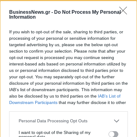
– Τα έργα Antinero και η «μάχη» πριν από τις
βροχές
BusinessNews.gr -
Do Not Process My Personal
Information
08/08/2026 - 14:08
ΕΛΛΑΔΑ
Ειδικό Χωροταξικό για τον Τουρισμό: Οι νέοι
If you wish to opt-out of the sale, sharing to third parties, or
κανόνες για επενδύσεις, νησιά και προορισμούς υπό
processing of your personal or sensitive information for
πίεση
targeted advertising by us, please use the below opt-out
section to confirm your selection. Please note that after your
08/08/2026 - 13:21
ΤΟΥΡΙΣΜΟΣ
opt-out request is processed you may continue seeing
Υπουργείο Εργασίας: Ο “χάρτης” των πληρωμών
interest-based ads based on personal information utilized by
από τον e-ΕΦΚΑ και τη ΔΥΠΑ έως τις 14 Αυγούστου
us or personal information disclosed to third parties prior to
your opt-out. You may separately opt-out of the further
08/08/2026 - 12:58
ΟΙΚΟΝΟΜΙΑ
disclosure of your personal information by third parties on the
IAB’s list of downstream participants. This information may
Οι Hamilton Reserve Bank και SEE Capital
also be disclosed by us to third parties on the
IAB’s List of
Hamilton Ltd. συνάπτουν συμφωνία υπηρεσιών
Downstream Participants
that may further disclose it to other
μάρκετινγκ
third parties.
08/08/2026 - 13:44
ΕΠΙΧΕΙΡΗΣΕΙΣ
Personal Data Processing Opt Outs
Χρηματιστήριο Αθηνών: Εβδομαδιαία άνοδος
1,76%, κέρδη 23,31% από τις αρχές του έτους
I want to opt-out of the Sharing of my
personal data.