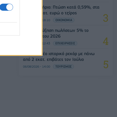
Χρηματιστήριο: Πτώση κατά 0,59%, στα
320,42 εκατ. ευρώ ο τζίρος
06/08/2026 - 18:10
ΟΙΚΟΝΟΜΙΑ
JUMBO: Αύξηση πωλήσεων 5% το
επτάμηνο του 2026
06/08/2026 - 12:43
ΕΠΙΧΕΙΡΗΣΕΙΣ
Aegean: Νέο ιστορικό ρεκόρ με πάνω
από 2 εκατ. επιβάτες τον Ιούλιο
06/08/2026 - 14:00
ΤΟΥΡΙΣΜΟΣ