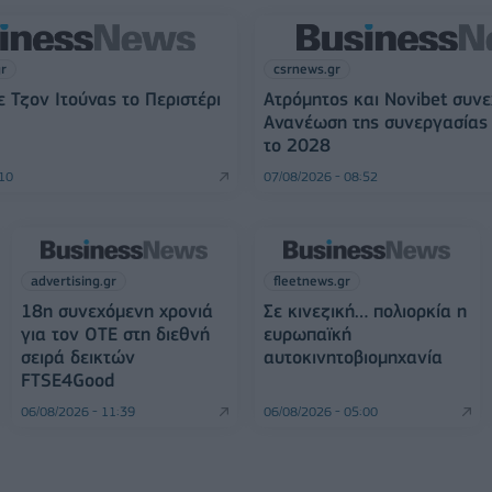
gr
csrnews.gr
 Τζον Ιτούνας το Περιστέρι
Ατρόμητος και Novibet συνε
Ανανέωση της συνεργασίας 
το 2028
:10
07/08/2026 - 08:52
advertising.gr
fleetnews.gr
18η συνεχόμενη χρονιά
Σε κινεζική… πολιορκία η
για τον ΟΤΕ στη διεθνή
ευρωπαϊκή
σειρά δεικτών
αυτοκινητοβιομηχανία
FTSE4Good
06/08/2026 - 11:39
06/08/2026 - 05:00