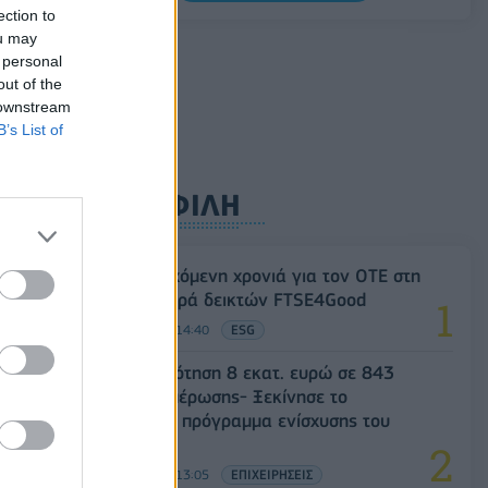
ΣΤΑΣΥ: 29,4 χλμ. νέων σιδηροτροχιών στο
ection to
Μετρό της Αθήνας - Στο τελικό στάδιο το
ou may
μεγαλύτερο έργο αναβάθμισης
 personal
out of the
07/08/2026 - 10:28
ΕΠΙΧΕΙΡΗΣΕΙΣ
 downstream
B’s List of
ΔΗΜΟΦΙΛΗ
18η συνεχόμενη χρονιά για τον ΟΤΕ στη
διεθνή σειρά δεικτών FTSE4Good
06/08/2026 - 14:40
ESG
Χρηματοδότηση 8 εκατ. ευρώ σε 843
μέσα ενημέρωσης- Ξεκίνησε το
πενταετές πρόγραμμα ενίσχυσης του
Τύπου
06/08/2026 - 13:05
ΕΠΙΧΕΙΡΗΣΕΙΣ