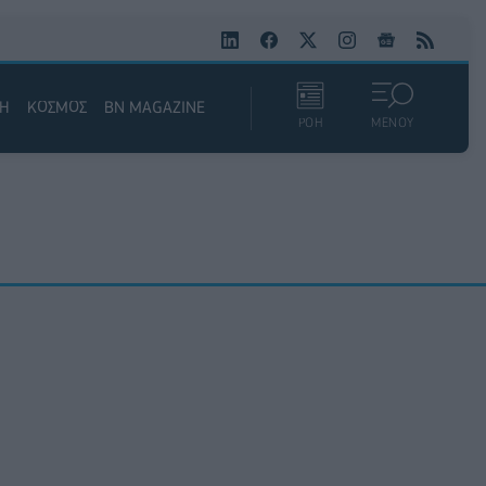
ΚΗ
ΚΟΣΜΟΣ
BN MAGAZINE
ΡΟΗ
ΜΕΝΟΥ