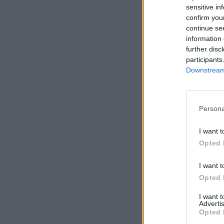
sensitive in
confirm you
continue se
information 
further disc
participants
Downstream 
Persona
I want t
Opted 
I want t
Opted 
I want 
Advertis
Opted 