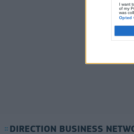
I want t
of my P
was col
Opted 
DIRECTION BUSINESS NETW