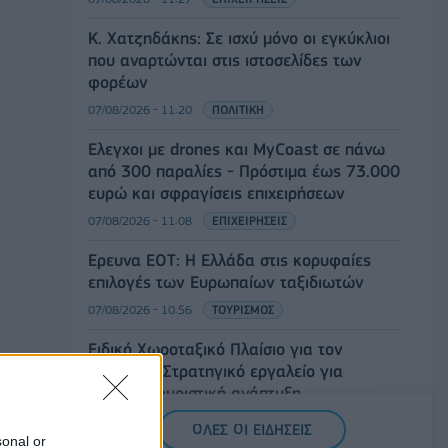
Κ. Χατζηδάκης: Σε ισχύ μόνο οι εγκύκλιοι
που αναρτώνται στις ιστοσελίδες των
φορέων
07/08/2026 - 11:20
ΠΟΛΙΤΙΚΗ
Έλεγχοι με drones και MyCoast σε πάνω
από 300 παραλίες - Πρόστιμα έως 73.000
ευρώ και σφραγίσεις επιχειρήσεων
07/08/2026 - 11:08
ΕΠΙΧΕΙΡΗΣΕΙΣ
Έρευνα ΕΟΤ: Η Ελλάδα στις κορυφαίες
επιλογές των Ευρωπαίων ταξιδιωτών
07/08/2026 - 10:56
ΤΟΥΡΙΣΜΟΣ
Ειδικό Χωροταξικό Πλαίσιο για τον
Τουρισμό: Στρατηγικό εργαλείο για
βιώσιμη τουριστική ανάπτυξη
07/08/2026 - 10:43
ΠΟΛΙΤΙΚΗ
ΟΛΕΣ ΟΙ ΕΙΔΗΣΕΙΣ
sonal or