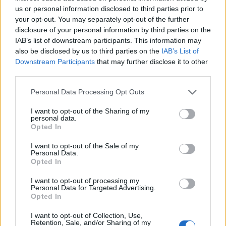
08/08/2026 - 14:08
ΕΛΛΑΔΑ
us or personal information disclosed to third parties prior to
your opt-out. You may separately opt-out of the further
Ειδικό Χωροταξικό για τον Τουρισμό: Οι νέοι
disclosure of your personal information by third parties on the
κανόνες για επενδύσεις, νησιά και προορισμούς υπό
IAB’s list of downstream participants. This information may
πίεση
also be disclosed by us to third parties on the
IAB’s List of
Downstream Participants
that may further disclose it to other
08/08/2026 - 13:21
ΤΟΥΡΙΣΜΟΣ
third parties.
Υπουργείο Εργασίας: Ο “χάρτης” των πληρωμών
από τον e-ΕΦΚΑ και τη ΔΥΠΑ έως τις 14 Αυγούστου
Personal Data Processing Opt Outs
08/08/2026 - 12:58
ΟΙΚΟΝΟΜΙΑ
I want to opt-out of the Sharing of my
personal data.
Οι Hamilton Reserve Bank και SEE Capital
Opted In
Hamilton Ltd. συνάπτουν συμφωνία υπηρεσιών
μάρκετινγκ
I want to opt-out of the Sale of my
Personal Data.
08/08/2026 - 13:44
ΕΠΙΧΕΙΡΗΣΕΙΣ
Opted In
Χρηματιστήριο Αθηνών: Εβδομαδιαία άνοδος
I want to opt-out of processing my
Personal Data for Targeted Advertising.
1,76%, κέρδη 23,31% από τις αρχές του έτους
Opted In
08/08/2026 - 12:36
ΟΙΚΟΝΟΜΙΑ
I want to opt-out of Collection, Use,
Διευρύνεται η πρωτοβουλία για τις τιμές στο ράφι
Retention, Sale, and/or Sharing of my