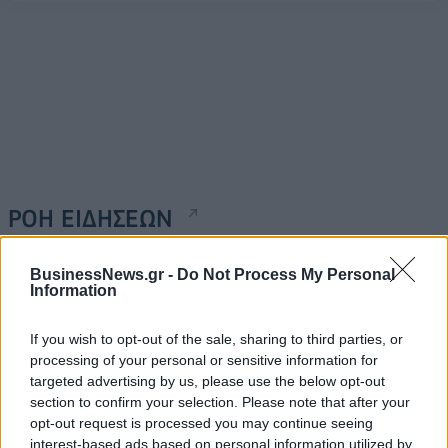
ΡΟΗ ΕΙΔΗΣΕΩΝ
BusinessNews.gr -
Do Not Process My Personal
Κορυφώνεται η έξοδος του Αυγούστου – Πάνω από
Information
56.000 επιβάτες αναχωρούν σήμερα από τα
λιμάνια της Αττικής
If you wish to opt-out of the sale, sharing to third parties, or
08/08/2026 - 14:30
ΕΛΛΑΔΑ
processing of your personal or sensitive information for
targeted advertising by us, please use the below opt-out
Δυτική Αττική: Η επόμενη ημέρα μετά τις πυρκαγιές
section to confirm your selection. Please note that after your
– Τα έργα Antinero και η «μάχη» πριν από τις
opt-out request is processed you may continue seeing
βροχές
interest-based ads based on personal information utilized by